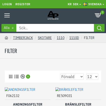
LOGIN
REGISTER
KR
SEK
SVENSKA
0
Alla
TIMBERJACK
SKOTARE
1110
1110D
FILTER
FILTER
0
F062132
RE509031
ANDNINGSFILTER
BRÄNSLEFILTER