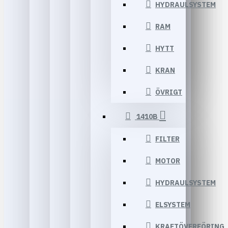
HYDRAULSYSTEM
RAM
HYTT
KRAN
ÖVRIGT
1410B
FILTER
MOTOR
HYDRAULSYSTEM
ELSYSTEM
KRAFTÖVERFÖRING