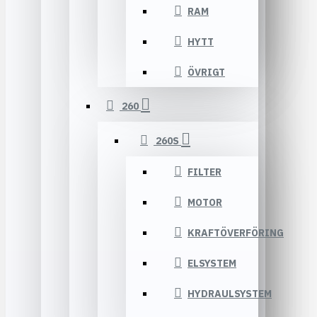
RAM
HYTT
ÖVRIGT
260
260S
FILTER
MOTOR
KRAFTÖVERFÖRING
ELSYSTEM
HYDRAULSYSTEM