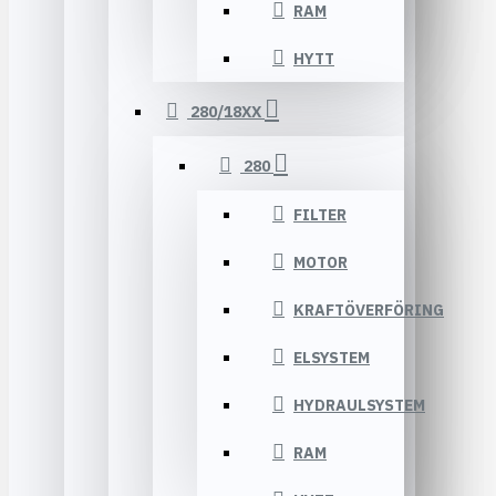
RAM
HYTT
280/18XX
280
FILTER
MOTOR
KRAFTÖVERFÖRING
ELSYSTEM
HYDRAULSYSTEM
RAM