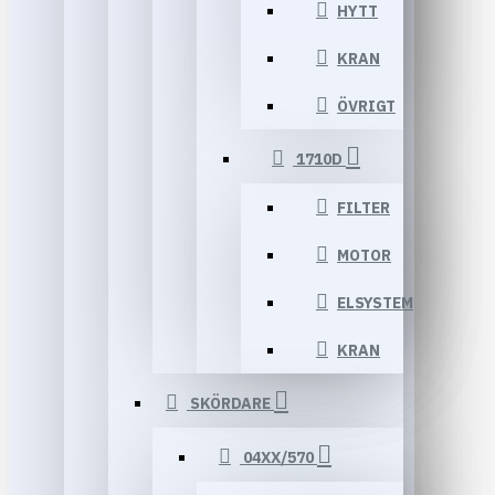
HYTT
KRAN
ÖVRIGT
1710D
FILTER
MOTOR
ELSYSTEM
KRAN
SKÖRDARE
04XX/570