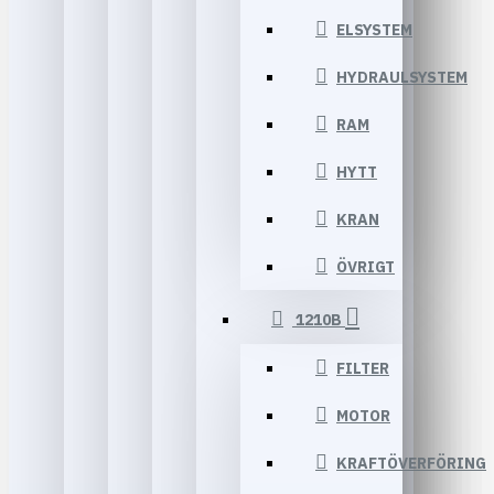
ELSYSTEM
HYDRAULSYSTEM
RAM
HYTT
KRAN
ÖVRIGT
1210B
FILTER
MOTOR
KRAFTÖVERFÖRING