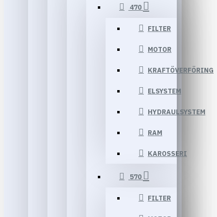
470
FILTER
MOTOR
KRAFTÖVERFÖRING
ELSYSTEM
HYDRAULSYSTEM
RAM
KAROSSERI
570
FILTER