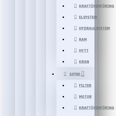
KRAFTÖVERFÖRING
ELSYSTEM
HYDRAULSYSTEM
RAM
HYTT
KRAN
1070D
FILTER
MOTOR
KRAFTÖVERFÖRING