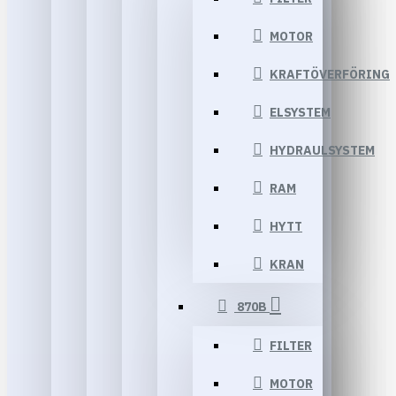
MOTOR
KRAFTÖVERFÖRING
ELSYSTEM
HYDRAULSYSTEM
RAM
HYTT
KRAN
870B
FILTER
MOTOR