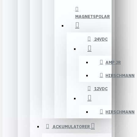
MAGNETSPOLAR
24VDC
AMP JR
HIRSCHMANN
12VDC
HIRSCHMANN
ACKUMULATORER