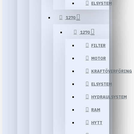
ELSYSTEM
1270
1270
FILTER
MOTOR
KRAFTÖVERFÖRING
ELSYSTEM
HYDRAULSYSTEM
RAM
HYTT