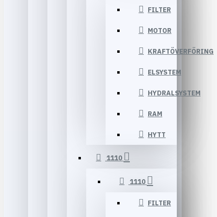
FILTER
MOTOR
KRAFTÖVERFÖRING
ELSYSTEM
HYDRALSYSTEM
RAM
HYTT
1110
1110
FILTER