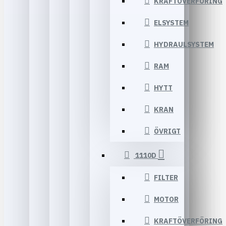
KRAFTÖVERFÖRING
ELSYSTEM
HYDRAULSYSTEM
RAM
HYTT
KRAN
ÖVRIGT
1110D
FILTER
MOTOR
KRAFTÖVERFÖRING