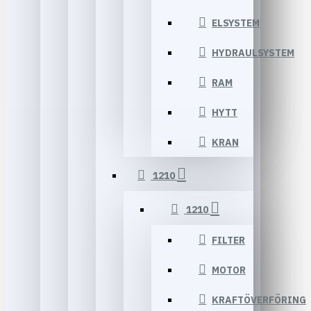
ELSYSTEM
HYDRAULSYSTEM
RAM
HYTT
KRAN
1210
1210
FILTER
MOTOR
KRAFTÖVERFÖRING