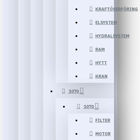
KRAFTÖVERFÖRING
ELSYSTEM
HYDRALSYSTEM
RAM
HYTT
KRAN
1070
1070
FILTER
MOTOR