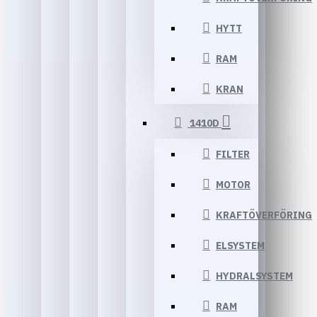
HYTT
RAM
KRAN
1410D
FILTER
MOTOR
KRAFTÖVERFÖRING
ELSYSTEM
HYDRALSYSTEM
RAM