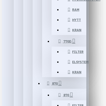
RAM
HYTT
KRAN
770D
FILTER
ELSYSTEM
KRAN
870
870
FILTER