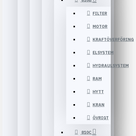
810B
FILTER
MOTOR
KRAFTÖVERFÖRING
ELSYSTEM
HYDRAULSYSTEM
RAM
HYTT
KRAN
ÖVRIGT
810C