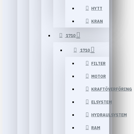
HYTT
KRAN
1710
1710
FILTER
MOTOR
KRAFTÖVERFÖRING
ELSYSTEM
HYDRAULSYSTEM
RAM