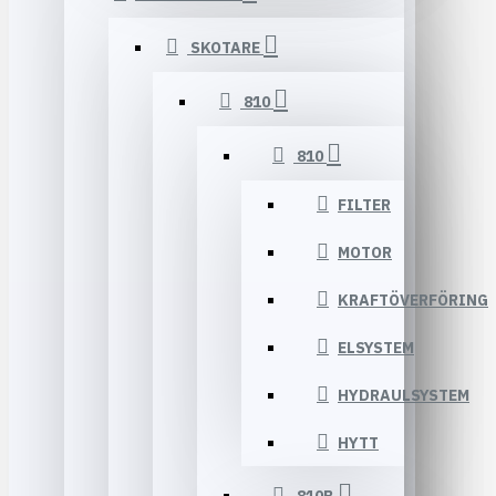
SKOTARE
810
810
FILTER
MOTOR
KRAFTÖVERFÖRING
ELSYSTEM
HYDRAULSYSTEM
HYTT