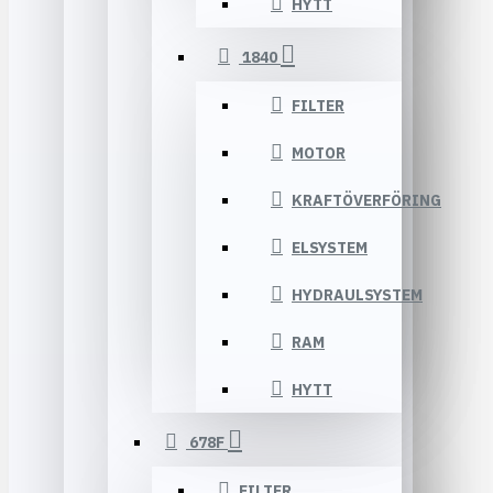
HYTT
1840
FILTER
MOTOR
KRAFTÖVERFÖRING
ELSYSTEM
HYDRAULSYSTEM
RAM
HYTT
678F
FILTER