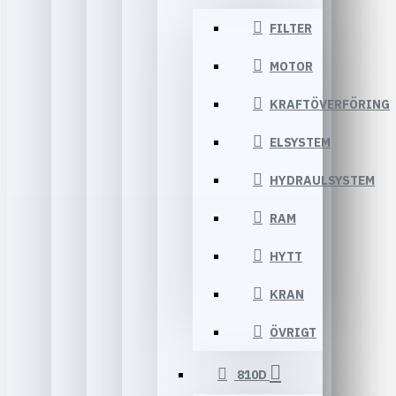
FILTER
MOTOR
KRAFTÖVERFÖRING
ELSYSTEM
HYDRAULSYSTEM
RAM
HYTT
KRAN
ÖVRIGT
810D