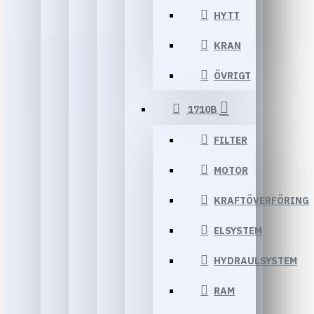
HYTT
KRAN
ÖVRIGT
1710B
FILTER
MOTOR
KRAFTÖVERFÖRING
ELSYSTEM
HYDRAULSYSTEM
RAM