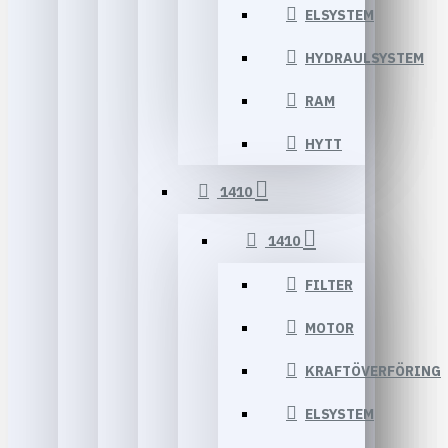
ELSYSTEM
HYDRAULSYSTEM
RAM
HYTT
1410
1410
FILTER
MOTOR
KRAFTÖVERFÖRING
ELSYSTEM