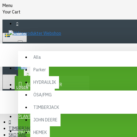
Menu
Your Cart
SVENSKA
Alla
Alla
FAQ
Meny
Parker
KR
KONTAKT
SEK
HYDRAULIK
ALLA KATEGORIER
SEK
LOGIN
ÖSA/FMG
REGISTER
KAMPANJER
TIMBERJACK
Menu
PLANTMA X
JOHN DEERE
TIMBERJACK
MEGA MENY
HEMEK
SKOTARE