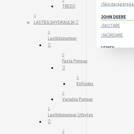
Skördaraggrega
TREDO
JOHN DEERE
LASTBILSHYDRAULIK
SKOTARE
SKÖRDARE
Lastbilspumpar
HEMEK
ELSYSTEM
Fasta Pumpar
ÖVRIGA DELAR
KOCKUMS
Enflödes
83-35
84-35
Variabla Pumpar
85-35
Lastbilspumpar Utbytes
KRANAR
ÖSA