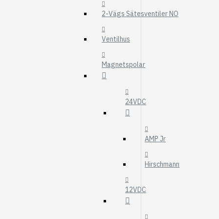
MOTOROLJEFIL
2-Vägs Sätesventiler NO
HYDRAULFILTER
Visa fler
Ventilhus
VÄRMARE
Magnetspolar
WEBASTO
EBERSPÄCHER
24VDC
AMP Jr
Hirschmann
12VDC