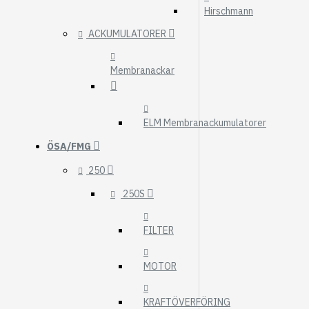
Hirschmann
ACKUMULATORER
Membranackar
ELM Membranackumulatorer
ÖSA/FMG
250
250S
FILTER
MOTOR
KRAFTÖVERFÖRING