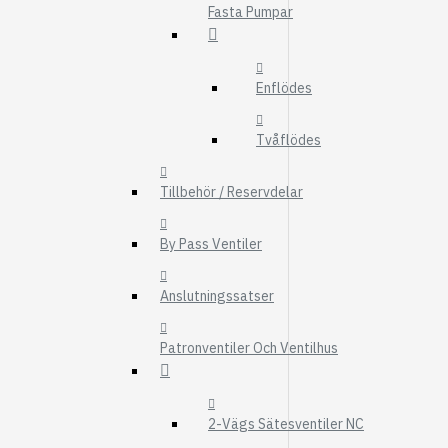
Fasta Pumpar
FMG
UTBYTESENHET
ELSYSTEM
Enflödes
HYDRAULIK
Tvåflödes
EL / ELEKTRONI
KABEL
Tillbehör / Reservdelar
KONTAKTDON
By Pass Ventiler
STRÖMSTÄLLAR
RELÄER
Anslutningssatser
Visa fler
Patronventiler Och Ventilhus
FILTER
LUFTFILTER
BRÄNSLEFILTER
2-Vägs Sätesventiler NC