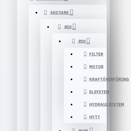
SKOTARE
810
810
FILTER
MOTOR
KRAFTÖVERFÖRING
ELSYSTEM
HYDRAULSYSTEM
HYTT