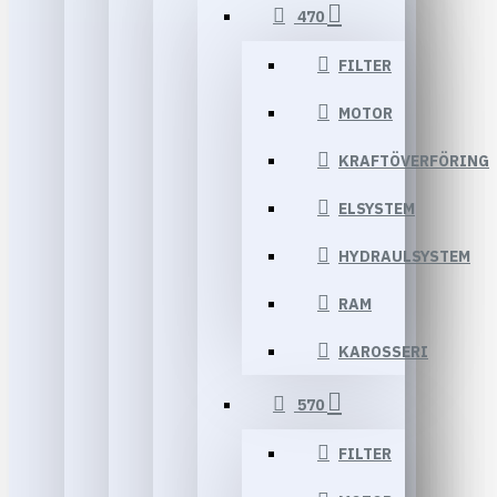
470
FILTER
MOTOR
KRAFTÖVERFÖRING
ELSYSTEM
HYDRAULSYSTEM
RAM
KAROSSERI
570
FILTER