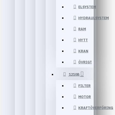
ELSYSTEM
HYDRAULSYSTEM
RAM
HYTT
KRAN
ÖVRIGT
1210B
FILTER
MOTOR
KRAFTÖVERFÖRING