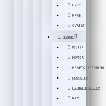
HYTT
KRAN
ÖVRIGT
1710B
FILTER
MOTOR
KRAFTÖVERFÖRING
ELSYSTEM
HYDRAULSYSTEM
RAM