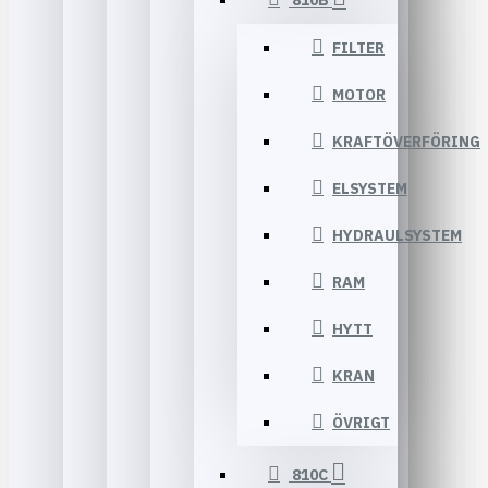
810B
FILTER
MOTOR
KRAFTÖVERFÖRING
ELSYSTEM
HYDRAULSYSTEM
RAM
HYTT
KRAN
ÖVRIGT
810C