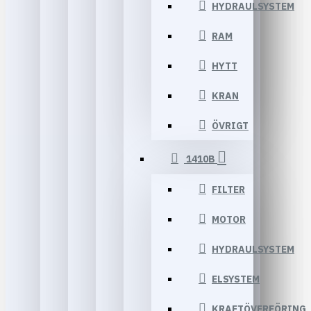
HYDRAULSYSTEM
RAM
HYTT
KRAN
ÖVRIGT
1410B
FILTER
MOTOR
HYDRAULSYSTEM
ELSYSTEM
KRAFTÖVERFÖRING