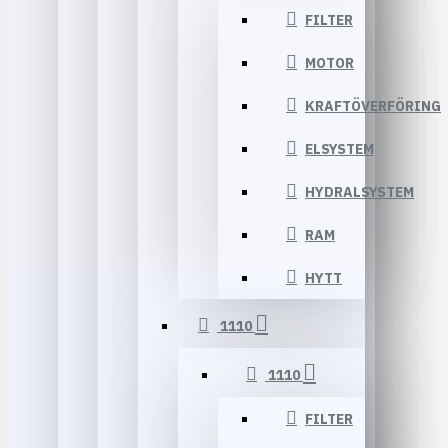
FILTER
MOTOR
KRAFTÖVERFÖRING
ELSYSTEM
HYDRALSYSTEM
RAM
HYTT
1110
1110
FILTER