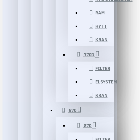
RAM
HYTT
KRAN
770D
FILTER
ELSYSTEM
KRAN
870
870
FILTER