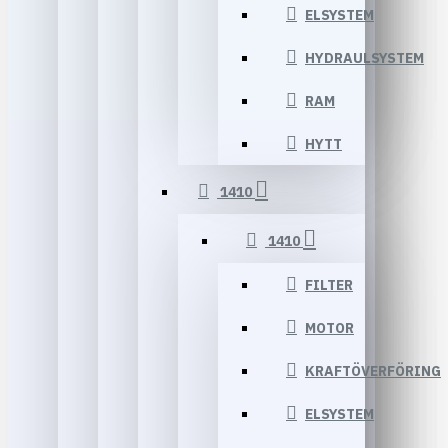
ELSYSTEM
HYDRAULSYSTEM
RAM
HYTT
1410
1410
FILTER
MOTOR
KRAFTÖVERFÖRING
ELSYSTEM