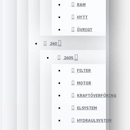
RAM
HYTT
ÖVRIGT
260
260S
FILTER
MOTOR
KRAFTÖVERFÖRING
ELSYSTEM
HYDRAULSYSTEM