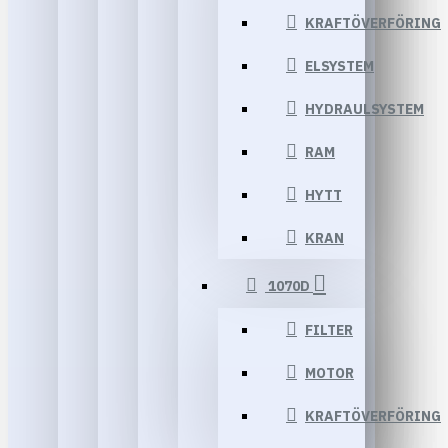
KRAFTÖVERFÖRING
ELSYSTEM
HYDRAULSYSTEM
RAM
HYTT
KRAN
1070D
FILTER
MOTOR
KRAFTÖVERFÖRING