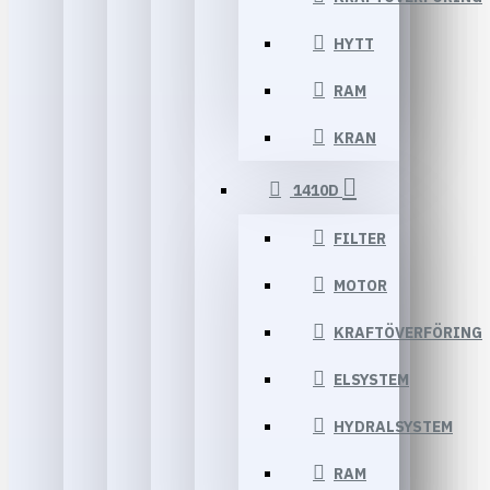
HYTT
RAM
KRAN
1410D
FILTER
MOTOR
KRAFTÖVERFÖRING
ELSYSTEM
HYDRALSYSTEM
RAM