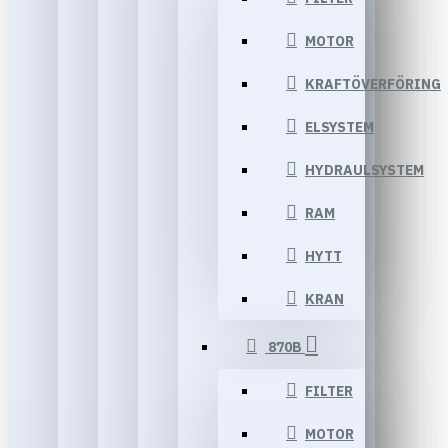
MOTOR
KRAFTÖVERFÖRING
ELSYSTEM
HYDRAULSYSTEM
RAM
HYTT
KRAN
870B
FILTER
MOTOR