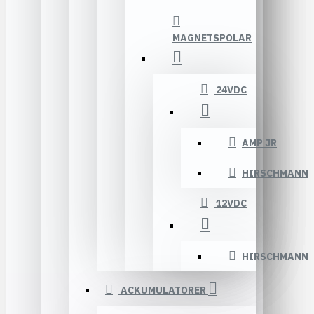
MAGNETSPOLAR
24VDC
AMP JR
HIRSCHMANN
12VDC
HIRSCHMANN
ACKUMULATORER