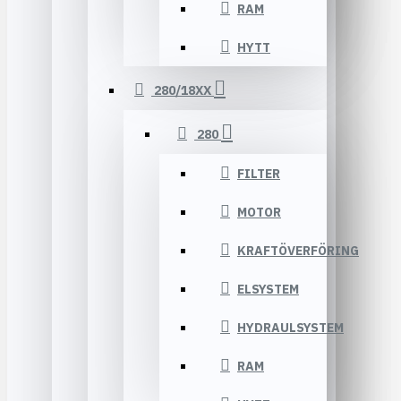
RAM
HYTT
280/18XX
280
FILTER
MOTOR
KRAFTÖVERFÖRING
ELSYSTEM
HYDRAULSYSTEM
RAM