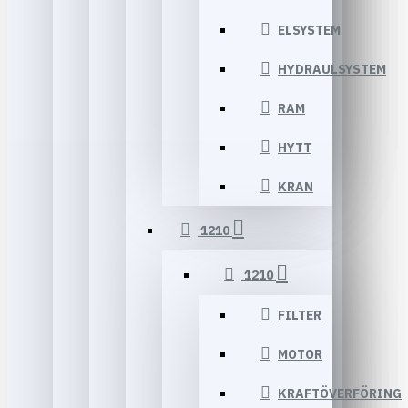
ELSYSTEM
HYDRAULSYSTEM
RAM
HYTT
KRAN
1210
1210
FILTER
MOTOR
KRAFTÖVERFÖRING