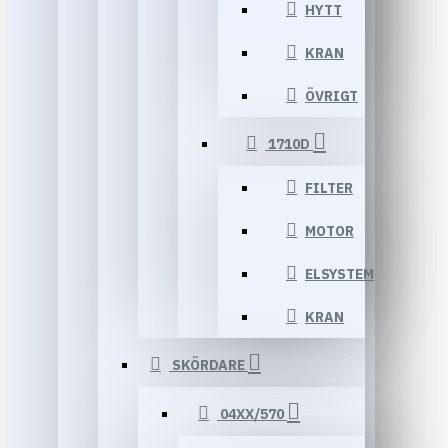
HYTT
KRAN
ÖVRIGT
1710D
FILTER
MOTOR
ELSYSTEM
KRAN
SKÖRDARE
04XX/570