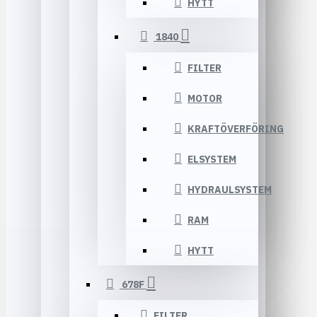
HYTT
1840
FILTER
MOTOR
KRAFTÖVERFÖRING
ELSYSTEM
HYDRAULSYSTEM
RAM
HYTT
678F
FILTER