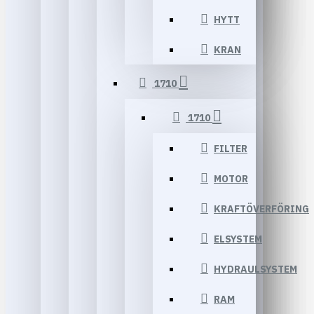
HYTT
KRAN
1710
1710
FILTER
MOTOR
KRAFTÖVERFÖRING
ELSYSTEM
HYDRAULSYSTEM
RAM