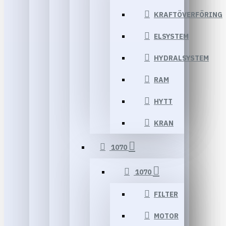
KRAFTÖVERFÖRING
ELSYSTEM
HYDRALSYSTEM
RAM
HYTT
KRAN
1070
1070
FILTER
MOTOR