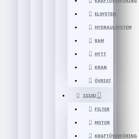
KRAFTÖVERFÖRING
ELSYSTEM
HYDRAULSYSTEM
RAM
HYTT
KRAN
ÖVRIGT
1110D
FILTER
MOTOR
KRAFTÖVERFÖRING