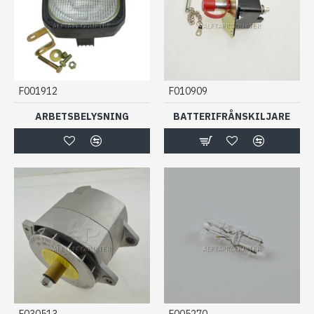
F001912
F010909
ARBETSBELYSNING
BATTERIFRÅNSKILJARE
F030513
F005270