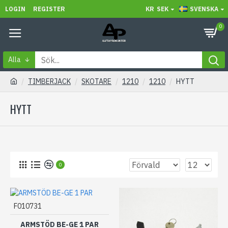
LOGIN
REGISTER
KR
SEK
SVENSKA
0
Alla
TIMBERJACK
SKOTARE
1210
1210
HYTT
HYTT
0
F010731
ARMSTÖD BE-GE 1 PAR