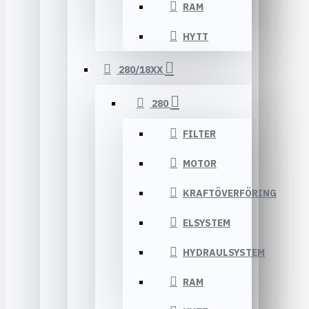
RAM
HYTT
280/18XX
280
FILTER
MOTOR
KRAFTÖVERFÖRING
ELSYSTEM
HYDRAULSYSTEM
RAM