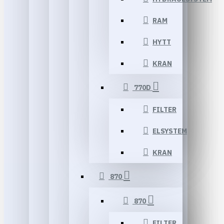
RAM
HYTT
KRAN
770D
FILTER
ELSYSTEM
KRAN
870
870
FILTER