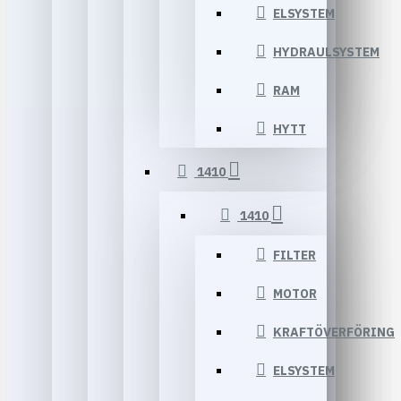
ELSYSTEM
HYDRAULSYSTEM
RAM
HYTT
1410
1410
FILTER
MOTOR
KRAFTÖVERFÖRING
ELSYSTEM