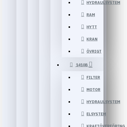
HYDRAULSYSTEM
RAM
HYTT
KRAN
ÖVRIGT
1410B
FILTER
MOTOR
HYDRAULSYSTEM
ELSYSTEM
KRAFTÖVERFÖRING