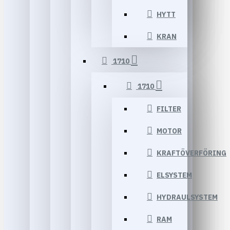
HYTT
KRAN
1710
1710
FILTER
MOTOR
KRAFTÖVERFÖRING
ELSYSTEM
HYDRAULSYSTEM
RAM