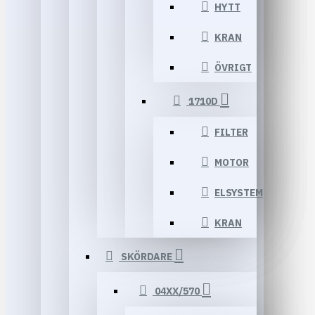
HYTT
KRAN
ÖVRIGT
1710D
FILTER
MOTOR
ELSYSTEM
KRAN
SKÖRDARE
04XX/570