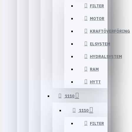
FILTER
MOTOR
KRAFTÖVERFÖRING
ELSYSTEM
HYDRALSYSTEM
RAM
HYTT
1110
1110
FILTER