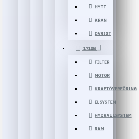
HYTT
KRAN
ÖVRIGT
1710B
FILTER
MOTOR
KRAFTÖVERFÖRING
ELSYSTEM
HYDRAULSYSTEM
RAM