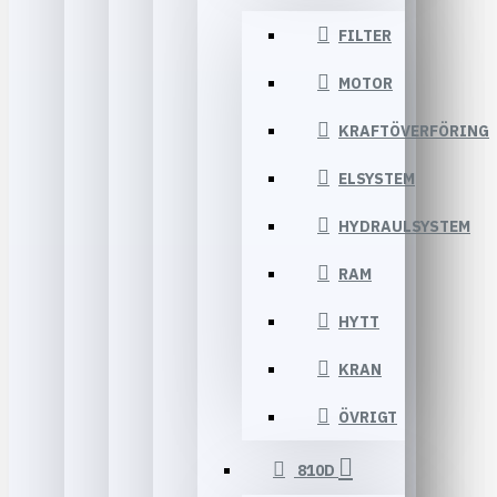
FILTER
MOTOR
KRAFTÖVERFÖRING
ELSYSTEM
HYDRAULSYSTEM
RAM
HYTT
KRAN
ÖVRIGT
810D