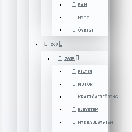
RAM
HYTT
ÖVRIGT
260
260S
FILTER
MOTOR
KRAFTÖVERFÖRING
ELSYSTEM
HYDRAULSYSTEM