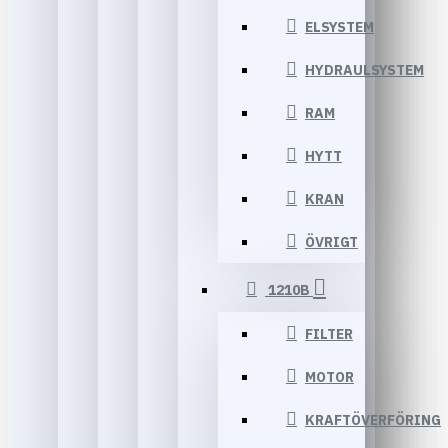
ELSYSTEM
HYDRAULSYSTEM
RAM
HYTT
KRAN
ÖVRIGT
1210B
FILTER
MOTOR
KRAFTÖVERFÖRING