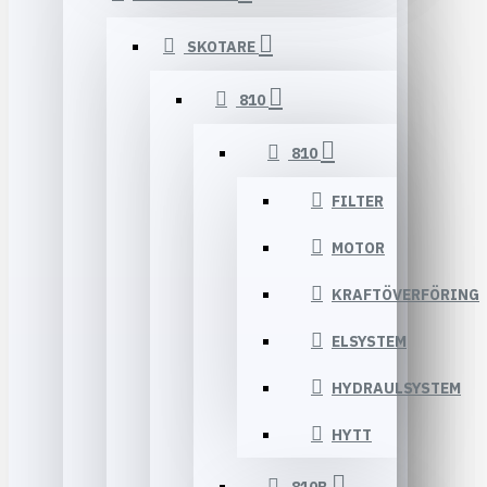
SKOTARE
810
810
FILTER
MOTOR
KRAFTÖVERFÖRING
ELSYSTEM
HYDRAULSYSTEM
HYTT