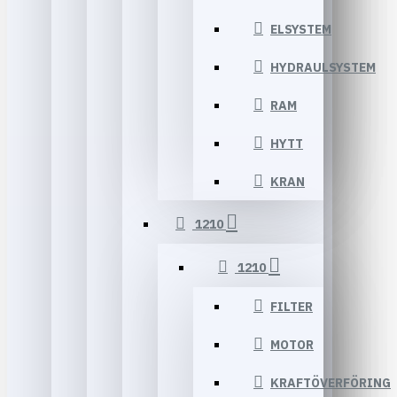
ELSYSTEM
HYDRAULSYSTEM
RAM
HYTT
KRAN
1210
1210
FILTER
MOTOR
KRAFTÖVERFÖRING