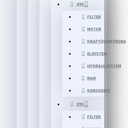
470
FILTER
MOTOR
KRAFTÖVERFÖRING
ELSYSTEM
HYDRAULSYSTEM
RAM
KAROSSERI
570
FILTER