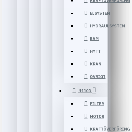
KRAFTÖVERFÖRING
ELSYSTEM
HYDRAULSYSTEM
RAM
HYTT
KRAN
ÖVRIGT
1110D
FILTER
MOTOR
KRAFTÖVERFÖRING