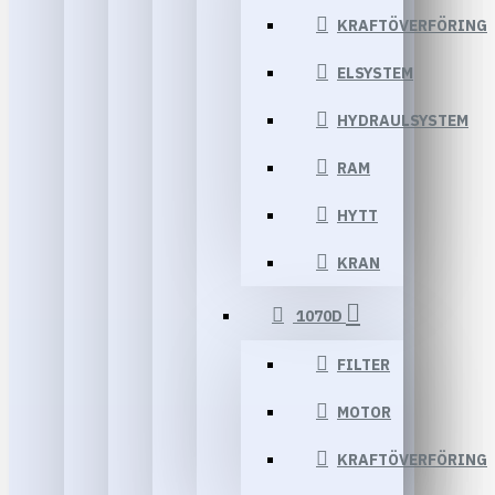
KRAFTÖVERFÖRING
ELSYSTEM
HYDRAULSYSTEM
RAM
HYTT
KRAN
1070D
FILTER
MOTOR
KRAFTÖVERFÖRING