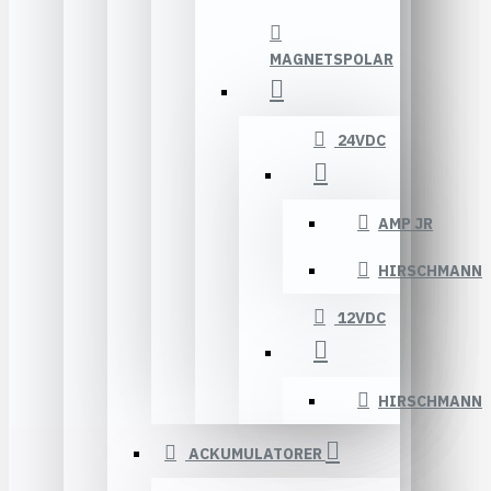
MAGNETSPOLAR
24VDC
AMP JR
HIRSCHMANN
12VDC
HIRSCHMANN
ACKUMULATORER