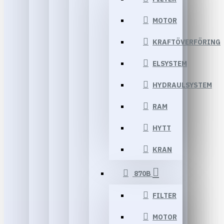
MOTOR
KRAFTÖVERFÖRING
ELSYSTEM
HYDRAULSYSTEM
RAM
HYTT
KRAN
870B
FILTER
MOTOR