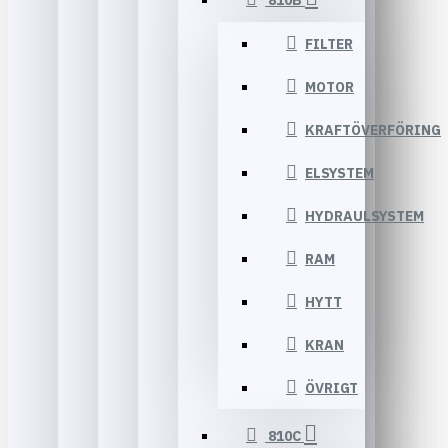
810B
FILTER
MOTOR
KRAFTÖVERFÖRING
ELSYSTEM
HYDRAULSYSTEM
RAM
HYTT
KRAN
ÖVRIGT
810C