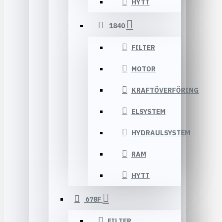
HYTT
1840
FILTER
MOTOR
KRAFTÖVERFÖRING
ELSYSTEM
HYDRAULSYSTEM
RAM
HYTT
678F
FILTER