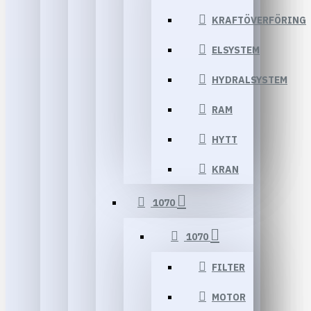
KRAFTÖVERFÖRING
ELSYSTEM
HYDRALSYSTEM
RAM
HYTT
KRAN
1070
1070
FILTER
MOTOR