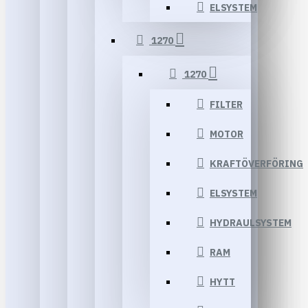
ELSYSTEM
1270
1270
FILTER
MOTOR
KRAFTÖVERFÖRING
ELSYSTEM
HYDRAULSYSTEM
RAM
HYTT