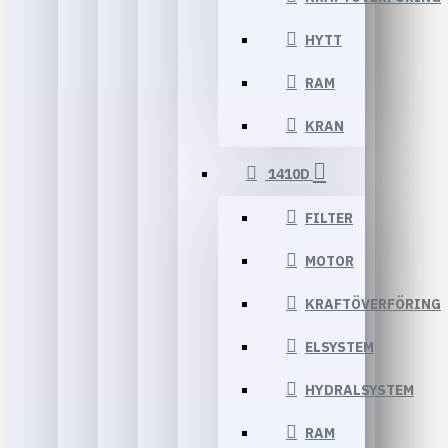
HYTT
RAM
KRAN
1410D
FILTER
MOTOR
KRAFTÖVERFÖRING
ELSYSTEM
HYDRALSYSTEM
RAM