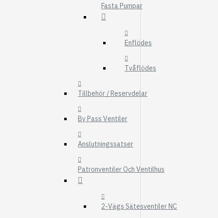
Fasta Pumpar
FMG
UTBYTESENHET
ELSYSTEM
Enflödes
HYDRAULIK
Tvåflödes
EL / ELEKTRONI
KABEL
Tillbehör / Reservdelar
KONTAKTDON
By Pass Ventiler
STRÖMSTÄLLAR
RELÄER
Anslutningssatser
Visa fler
Patronventiler Och Ventilhus
FILTER
LUFTFILTER
BRÄNSLEFILTER
2-Vägs Sätesventiler NC