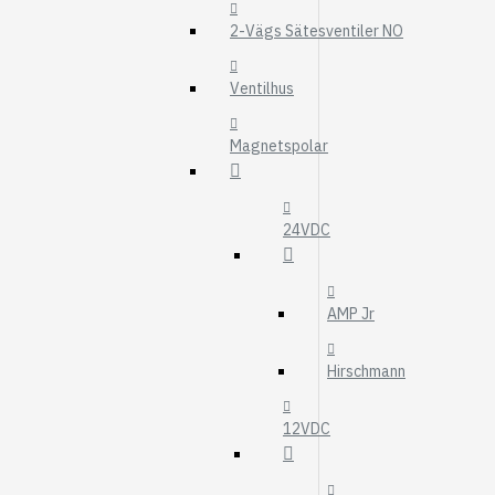
MOTOROLJEFIL
2-Vägs Sätesventiler NO
HYDRAULFILTER
Visa fler
Ventilhus
VÄRMARE
Magnetspolar
WEBASTO
EBERSPÄCHER
24VDC
AMP Jr
Hirschmann
12VDC