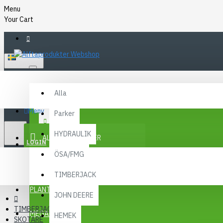
Menu
Your Cart
SVENSKA
Alla
Alla
FAQ
Meny
Parker
KR
KONTAKT
SEK
HYDRAULIK
ALLA KATEGORIER
SEK
LOGIN
ÖSA/FMG
REGISTER
KAMPANJER
TIMBERJACK
Menu
PLANTMA X
JOHN DEERE
TIMBERJACK
MEGA MENY
HEMEK
SKOTARE