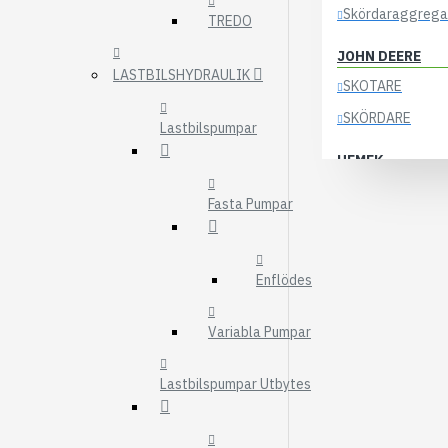
Skördaraggrega
TREDO
JOHN DEERE
LASTBILSHYDRAULIK
SKOTARE
SKÖRDARE
Lastbilspumpar
HEMEK
ELSYSTEM
Fasta Pumpar
ÖVRIGA DELAR
KOCKUMS
Enflödes
83-35
84-35
Variabla Pumpar
85-35
Lastbilspumpar Utbytes
KRANAR
ÖSA