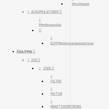
Hirschmann
ACKUMULATORER
Membranackar
ELM Membranackumulatorer
ÖSA/FMG
250
250S
FILTER
MOTOR
KRAFTÖVERFÖRING