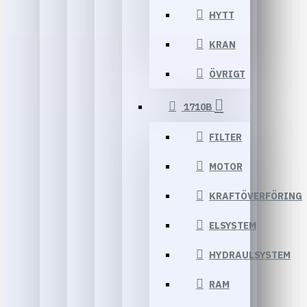
HYTT
KRAN
ÖVRIGT
1710B
FILTER
MOTOR
KRAFTÖVERFÖRING
ELSYSTEM
HYDRAULSYSTEM
RAM