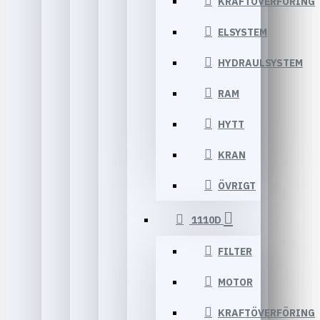
KRAFTÖVERFÖRING
ELSYSTEM
HYDRAULSYSTEM
RAM
HYTT
KRAN
ÖVRIGT
1110D
FILTER
MOTOR
KRAFTÖVERFÖRING