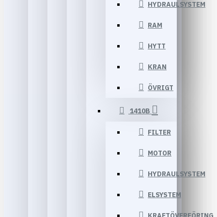
HYDRAULSYSTEM
RAM
HYTT
KRAN
ÖVRIGT
1410B
FILTER
MOTOR
HYDRAULSYSTEM
ELSYSTEM
KRAFTÖVERFÖRING