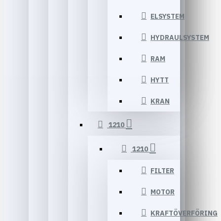
ELSYSTEM
HYDRAULSYSTEM
RAM
HYTT
KRAN
1210
1210
FILTER
MOTOR
KRAFTÖVERFÖRING