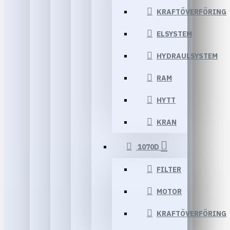
KRAFTÖVERFÖRING
ELSYSTEM
HYDRAULSYSTEM
RAM
HYTT
KRAN
1070D
FILTER
MOTOR
KRAFTÖVERFÖRING