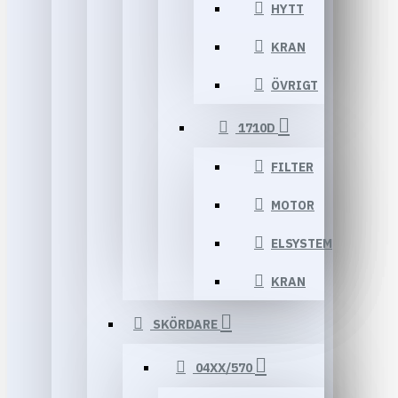
HYTT
KRAN
ÖVRIGT
1710D
FILTER
MOTOR
ELSYSTEM
KRAN
SKÖRDARE
04XX/570