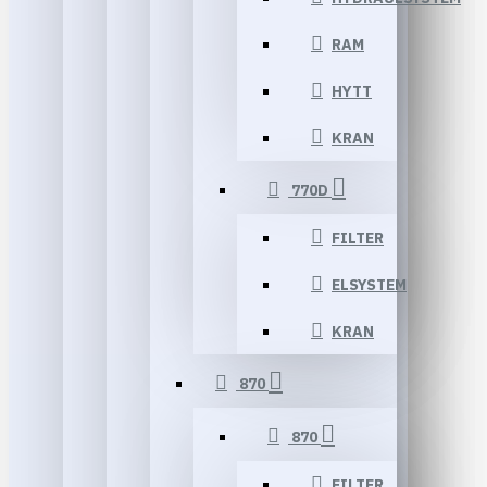
RAM
HYTT
KRAN
770D
FILTER
ELSYSTEM
KRAN
870
870
FILTER