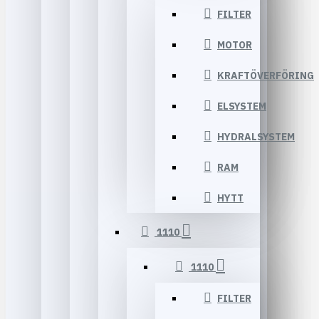
FILTER
MOTOR
KRAFTÖVERFÖRING
ELSYSTEM
HYDRALSYSTEM
RAM
HYTT
1110
1110
FILTER