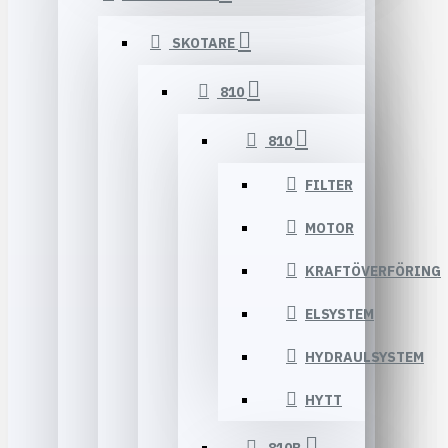
SKOTARE
810
810
FILTER
MOTOR
KRAFTÖVERFÖRING
ELSYSTEM
HYDRAULSYSTEM
HYTT