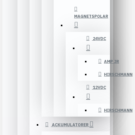
MAGNETSPOLAR
24VDC
AMP JR
HIRSCHMANN
12VDC
HIRSCHMANN
ACKUMULATORER