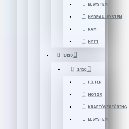
ELSYSTEM
HYDRAULSYSTEM
RAM
HYTT
1410
1410
FILTER
MOTOR
KRAFTÖVERFÖRING
ELSYSTEM