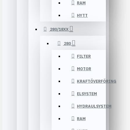
RAM
HYTT
280/18XX
280
FILTER
MOTOR
KRAFTÖVERFÖRING
ELSYSTEM
HYDRAULSYSTEM
RAM