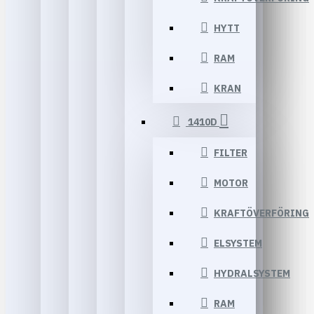
HYTT
RAM
KRAN
1410D
FILTER
MOTOR
KRAFTÖVERFÖRING
ELSYSTEM
HYDRALSYSTEM
RAM