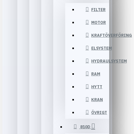
FILTER
MOTOR
KRAFTÖVERFÖRING
ELSYSTEM
HYDRAULSYSTEM
RAM
HYTT
KRAN
ÖVRIGT
810D