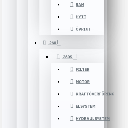
RAM
HYTT
ÖVRIGT
260
260S
FILTER
MOTOR
KRAFTÖVERFÖRING
ELSYSTEM
HYDRAULSYSTEM