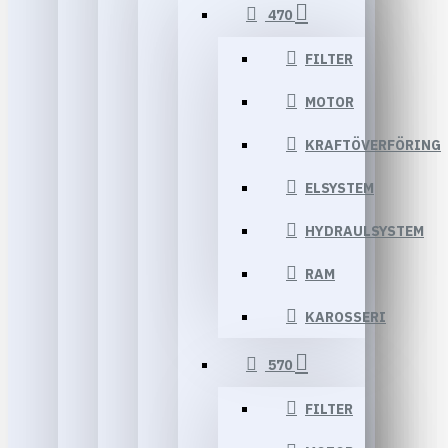
470
FILTER
MOTOR
KRAFTÖVERFÖRING
ELSYSTEM
HYDRAULSYSTEM
RAM
KAROSSERI
570
FILTER