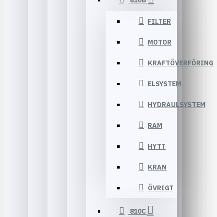
810B
FILTER
MOTOR
KRAFTÖVERFÖRING
ELSYSTEM
HYDRAULSYSTEM
RAM
HYTT
KRAN
ÖVRIGT
810C