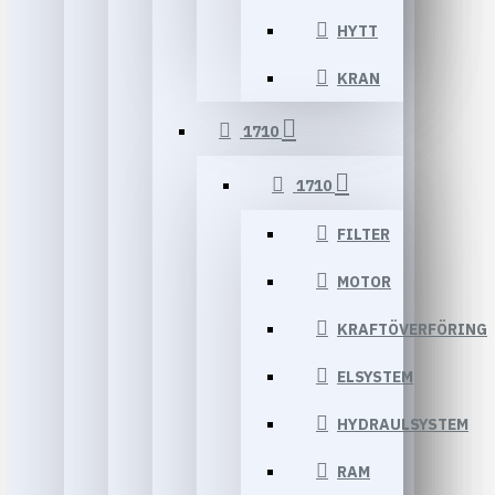
HYTT
KRAN
1710
1710
FILTER
MOTOR
KRAFTÖVERFÖRING
ELSYSTEM
HYDRAULSYSTEM
RAM