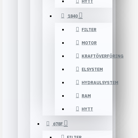
HYTT
1840
FILTER
MOTOR
KRAFTÖVERFÖRING
ELSYSTEM
HYDRAULSYSTEM
RAM
HYTT
678F
FILTER