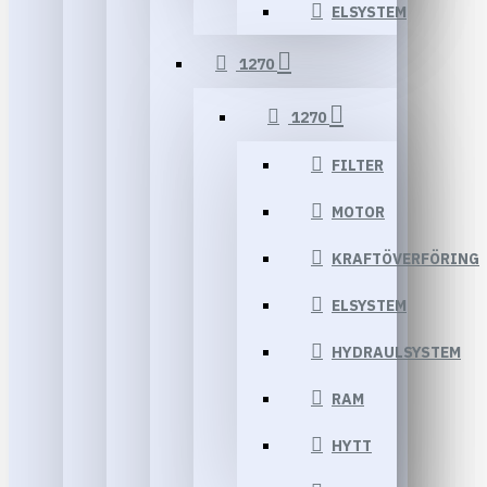
ELSYSTEM
1270
1270
FILTER
MOTOR
KRAFTÖVERFÖRING
ELSYSTEM
HYDRAULSYSTEM
RAM
HYTT