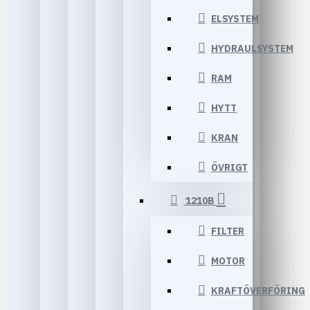
ELSYSTEM
HYDRAULSYSTEM
RAM
HYTT
KRAN
ÖVRIGT
1210B
FILTER
MOTOR
KRAFTÖVERFÖRING