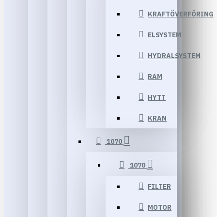
KRAFTÖVERFÖRING
ELSYSTEM
HYDRALSYSTEM
RAM
HYTT
KRAN
1070
1070
FILTER
MOTOR