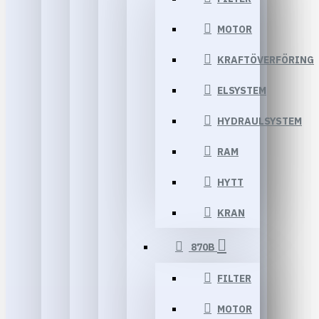
MOTOR
KRAFTÖVERFÖRING
ELSYSTEM
HYDRAULSYSTEM
RAM
HYTT
KRAN
870B
FILTER
MOTOR