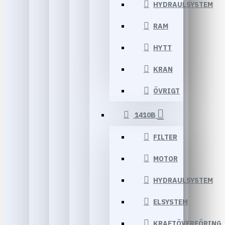
HYDRAULSYSTEM
RAM
HYTT
KRAN
ÖVRIGT
1410B
FILTER
MOTOR
HYDRAULSYSTEM
ELSYSTEM
KRAFTÖVERFÖRING