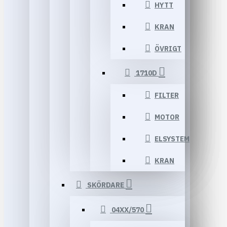
HYTT
KRAN
ÖVRIGT
1710D
FILTER
MOTOR
ELSYSTEM
KRAN
SKÖRDARE
04XX/570