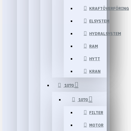
KRAFTÖVERFÖRING
ELSYSTEM
HYDRALSYSTEM
RAM
HYTT
KRAN
1070
1070
FILTER
MOTOR