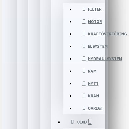
FILTER
MOTOR
KRAFTÖVERFÖRING
ELSYSTEM
HYDRAULSYSTEM
RAM
HYTT
KRAN
ÖVRIGT
810D