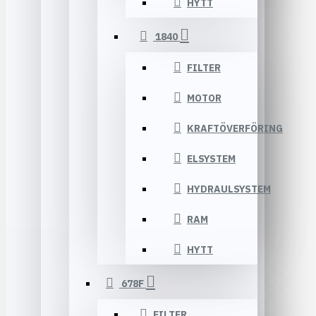
HYTT
1840
FILTER
MOTOR
KRAFTÖVERFÖRING
ELSYSTEM
HYDRAULSYSTEM
RAM
HYTT
678F
FILTER