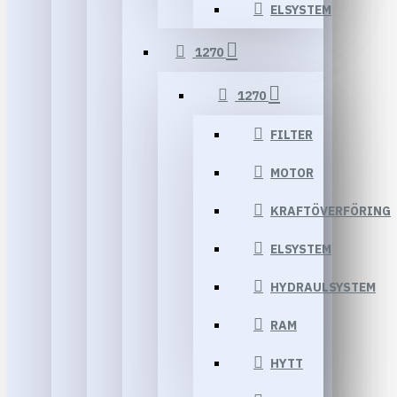
ELSYSTEM
1270
1270
FILTER
MOTOR
KRAFTÖVERFÖRING
ELSYSTEM
HYDRAULSYSTEM
RAM
HYTT