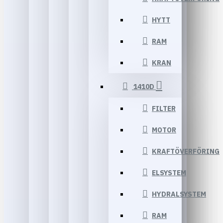
HYTT
RAM
KRAN
1410D
FILTER
MOTOR
KRAFTÖVERFÖRING
ELSYSTEM
HYDRALSYSTEM
RAM