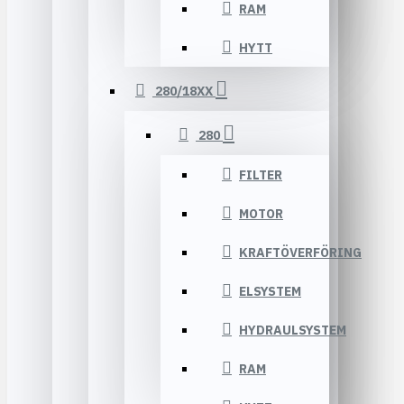
RAM
HYTT
280/18XX
280
FILTER
MOTOR
KRAFTÖVERFÖRING
ELSYSTEM
HYDRAULSYSTEM
RAM