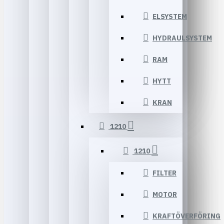
ELSYSTEM
HYDRAULSYSTEM
RAM
HYTT
KRAN
1210
1210
FILTER
MOTOR
KRAFTÖVERFÖRING