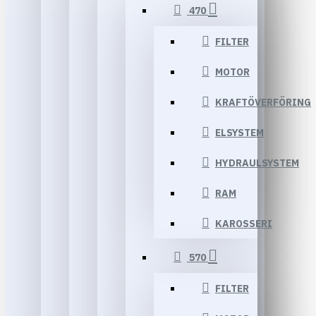
470
FILTER
MOTOR
KRAFTÖVERFÖRING
ELSYSTEM
HYDRAULSYSTEM
RAM
KAROSSERI
570
FILTER