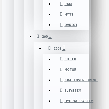
RAM
HYTT
ÖVRIGT
260
260S
FILTER
MOTOR
KRAFTÖVERFÖRING
ELSYSTEM
HYDRAULSYSTEM