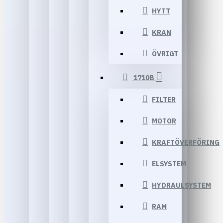
HYTT
KRAN
ÖVRIGT
1710B
FILTER
MOTOR
KRAFTÖVERFÖRING
ELSYSTEM
HYDRAULSYSTEM
RAM