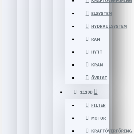
KRAFTÖVERFÖRING
ELSYSTEM
HYDRAULSYSTEM
RAM
HYTT
KRAN
ÖVRIGT
1110D
FILTER
MOTOR
KRAFTÖVERFÖRING