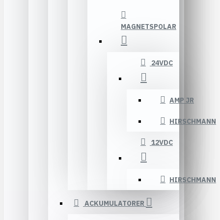
MAGNETSPOLAR
24VDC
AMP JR
HIRSCHMANN
12VDC
HIRSCHMANN
ACKUMULATORER