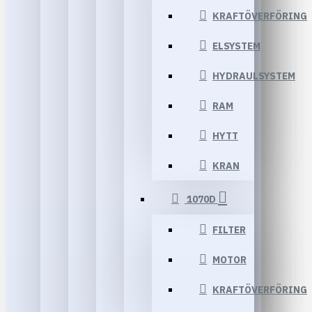
KRAFTÖVERFÖRING
ELSYSTEM
HYDRAULSYSTEM
RAM
HYTT
KRAN
1070D
FILTER
MOTOR
KRAFTÖVERFÖRING