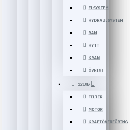
ELSYSTEM
HYDRAULSYSTEM
RAM
HYTT
KRAN
ÖVRIGT
1210B
FILTER
MOTOR
KRAFTÖVERFÖRING