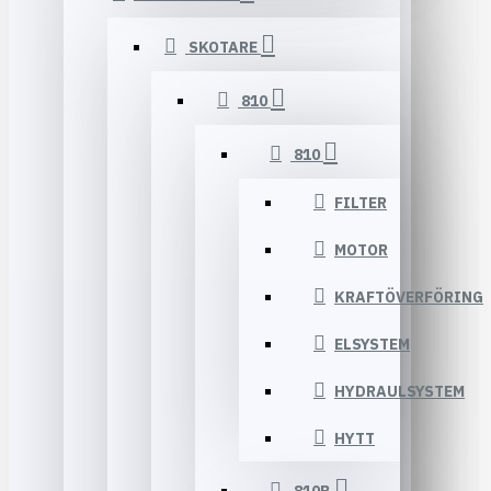
SKOTARE
810
810
FILTER
MOTOR
KRAFTÖVERFÖRING
ELSYSTEM
HYDRAULSYSTEM
HYTT