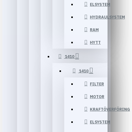
ELSYSTEM
HYDRAULSYSTEM
RAM
HYTT
1410
1410
FILTER
MOTOR
KRAFTÖVERFÖRING
ELSYSTEM