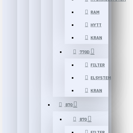
RAM
HYTT
KRAN
770D
FILTER
ELSYSTEM
KRAN
870
870
FILTER