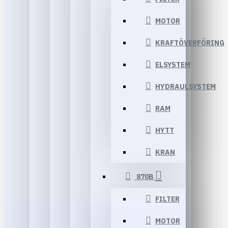
MOTOR
KRAFTÖVERFÖRING
ELSYSTEM
HYDRAULSYSTEM
RAM
HYTT
KRAN
870B
FILTER
MOTOR