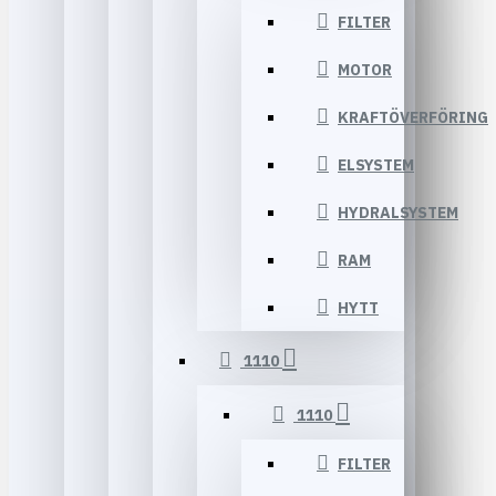
FILTER
MOTOR
KRAFTÖVERFÖRING
ELSYSTEM
HYDRALSYSTEM
RAM
HYTT
1110
1110
FILTER