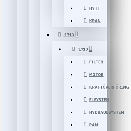
HYTT
KRAN
1710
1710
FILTER
MOTOR
KRAFTÖVERFÖRING
ELSYSTEM
HYDRAULSYSTEM
RAM