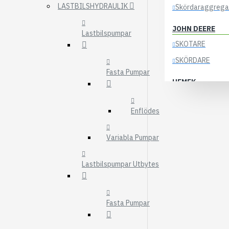
LASTBILSHYDRAULIK
Skördaraggrega
JOHN DEERE
Lastbilspumpar
SKOTARE
SKÖRDARE
Fasta Pumpar
HEMEK
ELSYSTEM
Enflödes
ÖVRIGA DELAR
KOCKUMS
Variabla Pumpar
83-35
Lastbilspumpar Utbytes
84-35
85-35
Fasta Pumpar
KRANAR
ÖSA