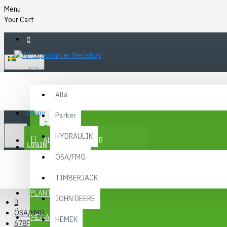
Menu
Your Cart
SVENSKA
Alla
Alla
FAQ
Meny
Parker
KR
KONTAKT
SEK
HYDRAULIK
ALLA KATEGORIER
SEK
LOGIN
ÖSA/FMG
REGISTER
KAMPANJER
TIMBERJACK
Menu
PLANTMA X
JOHN DEERE
ÖSA/FMG
MEGA MENY
HEMEK
678F