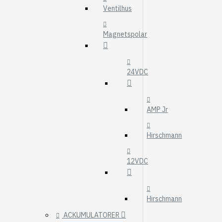
MOTOROLJEFIL
Ventilhus
HYDRAULFILTER
Magnetspolar
Visa fler
VÄRMARE
WEBASTO
24VDC
EBERSPÄCHER
AMP Jr
Hirschmann
12VDC
Hirschmann
ACKUMULATORER