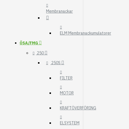
Membranackar
ELM Membranackumulatorer
ÖSA/FMG
250
250S
FILTER
MOTOR
KRAFTÖVERFÖRING
ELSYSTEM