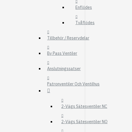
FMG
Enflödes
UTBYTESENHET
Tvåflödes
ELSYSTEM
HYDRAULIK
Tillbehör / Reservdelar
EL / ELEKTRONI
By Pass Ventiler
KABEL
KONTAKTDON
Anslutningssatser
STRÖMSTÄLLAR
Patronventiler Och Ventilhus
RELÄER
Visa fler
FILTER
2-Vägs Sätesventiler NC
LUFTFILTER
2-Vägs Sätesventiler NO
BRÄNSLEFILTER