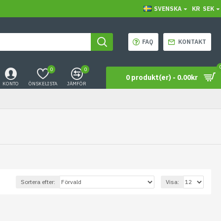
SVENSKA
KR
SEK
FAQ
KONTAKT
0
0
0 produkt(er) - 0.00kr
KONTO
ÖNSKELISTA
JÄMFÖR
Sortera efter:
Visa: