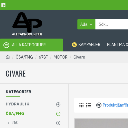
Alla
KAMPANJER
PLANTMA 
ALLA KATEGORIER
ÖSA/FMG
678F
MOTOR
Givare
GIVARE
KATEGORIER
HYDRAULIK
Produktjämfö
ÖSA/FMG
250