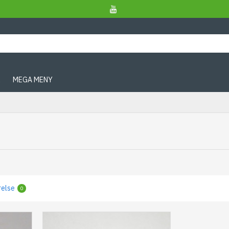
X
MEGA MENY
relse
0