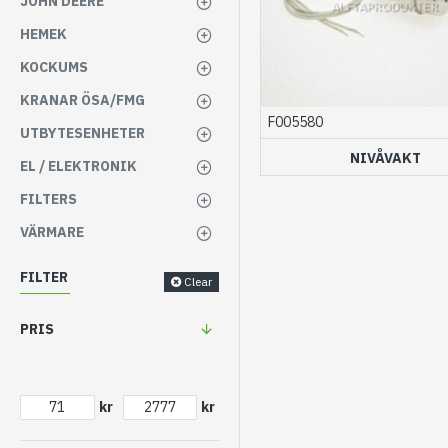
JOHN DEERE
HEMEK
KOCKUMS
KRANAR ÖSA/FMG
F005580
UTBYTESENHETER
NIVÅVAKT
EL / ELEKTRONIK
FILTERS
VÄRMARE
FILTER
Clear
PRIS
kr
kr