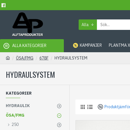
Alla
KAMPANJER
PLANTMA 
ALLA KATEGORIER
ÖSA/FMG
678F
HYDRAULSYSTEM
HYDRAULSYSTEM
KATEGORIER
HYDRAULIK
Produktjämfö
ÖSA/FMG
250