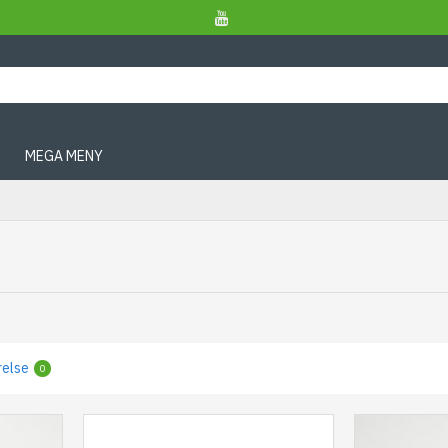
X
MEGA MENY
relse
0