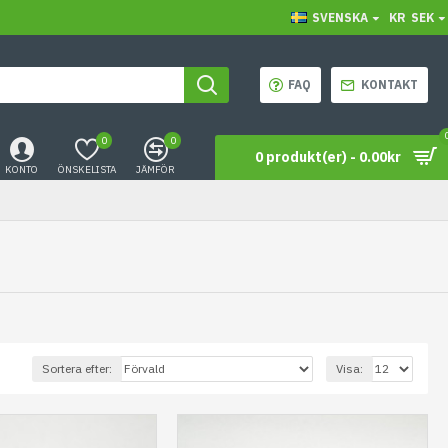
SVENSKA
KR
SEK
FAQ
KONTAKT
0
0
0 produkt(er) - 0.00kr
KONTO
ÖNSKELISTA
JÄMFÖR
Sortera efter:
Visa: