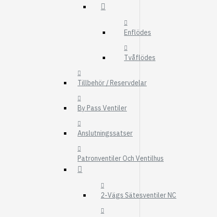
FMG
UTBYTESENHET
Enflödes
ELSYSTEM
HYDRAULIK
Tvåflödes
EL / ELEKTRONI
Tillbehör / Reservdelar
KABEL
KONTAKTDON
By Pass Ventiler
STRÖMSTÄLLAR
Anslutningssatser
RELÄER
Visa fler
Patronventiler Och Ventilhus
FILTER
LUFTFILTER
2-Vägs Sätesventiler NC
BRÄNSLEFILTER