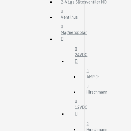
MOTOROLJEFIL
2-Vägs Sätesventiler NO
HYDRAULFILTER
Ventilhus
Visa fler
Magnetspolar
VÄRMARE
WEBASTO
EBERSPÄCHER
24VDC
AMP Jr
Hirschmann
12VDC
Hirschmann