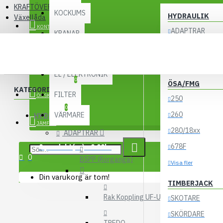
KRAFTÖVERFÖRING
KOCKUMS
HYDRAULIK
Växellåda
KONTO
ADAPTRAR
KRANAR
LASTBILSHYDRA
VÄXELLÅDA
UTBYTESENHETER
ACKUMULATORE
EL / ELEKTRONIK
0
ÖSA/FMG
KATEGORIER
FILTER
ÖNSKELISTA
250
0
260
VÄRMARE
HYDRAULIK
JÄMFÖR
280/18xx
ADAPTRAR
678F
0 produkt(er) - 0.00kr
0
BSPP (Rörgänga)
Visa fler
Din varukorg är tom!
TIMBERJACK
Rak Koppling UF-UF
SKOTARE
SKÖRDARE