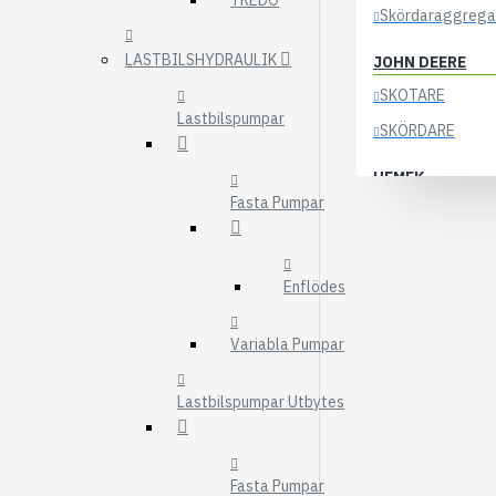
TREDO
Skördaraggrega
LASTBILSHYDRAULIK
JOHN DEERE
SKOTARE
Lastbilspumpar
SKÖRDARE
HEMEK
Fasta Pumpar
ELSYSTEM
ÖVRIGA DELAR
Enflödes
KOCKUMS
83-35
Variabla Pumpar
84-35
85-35
Lastbilspumpar Utbytes
KRANAR
ÖSA
Fasta Pumpar