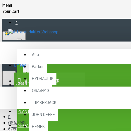
Menu
Your Cart
SVENSKA
Alla
Alla
FAQ
Meny
Parker
KR
KONTAKT
SEK
HYDRAULIK
ALLA KATEGORIER
SEK
LOGIN
ÖSA/FMG
REGISTER
KAMPANJER
TIMBERJACK
Menu
PLANTMA X
JOHN DEERE
ÖSA/FMG
MEGA MENY
HEMEK
678F