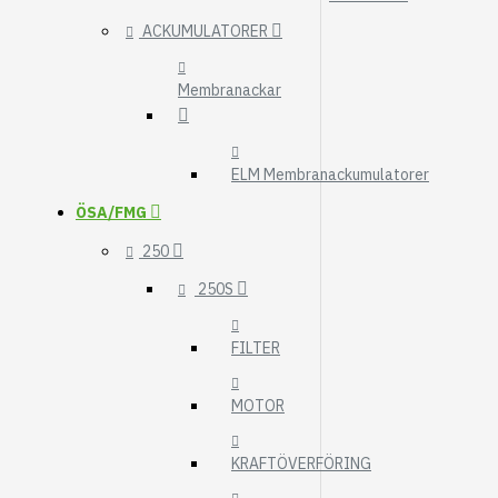
ACKUMULATORER
Membranackar
ELM Membranackumulatorer
ÖSA/FMG
250
250S
FILTER
MOTOR
KRAFTÖVERFÖRING