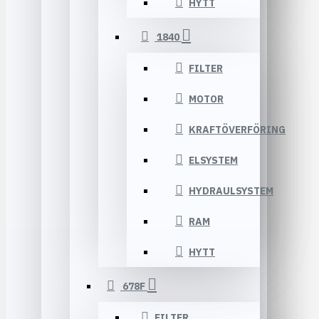
HYTT
1840
FILTER
MOTOR
KRAFTÖVERFÖRING
ELSYSTEM
HYDRAULSYSTEM
RAM
HYTT
678F
FILTER