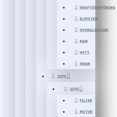
KRAFTÖVERFÖRING
ELSYSTEM
HYDRALSYSTEM
RAM
HYTT
KRAN
1070
1070
FILTER
MOTOR