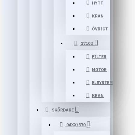
HYTT
KRAN
ÖVRIGT
1710D
FILTER
MOTOR
ELSYSTEM
KRAN
SKÖRDARE
04XX/570