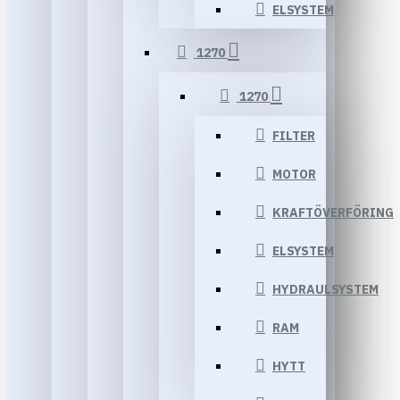
ELSYSTEM
1270
1270
FILTER
MOTOR
KRAFTÖVERFÖRING
ELSYSTEM
HYDRAULSYSTEM
RAM
HYTT