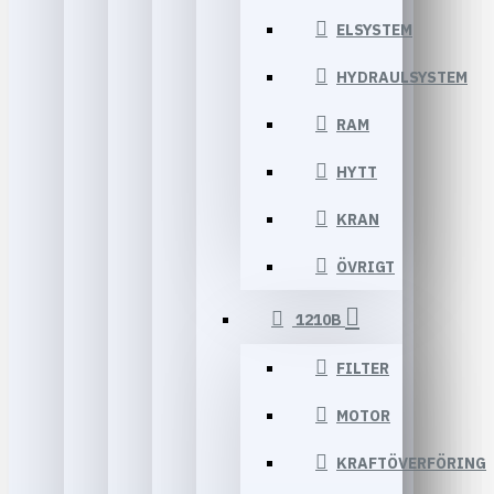
ELSYSTEM
HYDRAULSYSTEM
RAM
HYTT
KRAN
ÖVRIGT
1210B
FILTER
MOTOR
KRAFTÖVERFÖRING