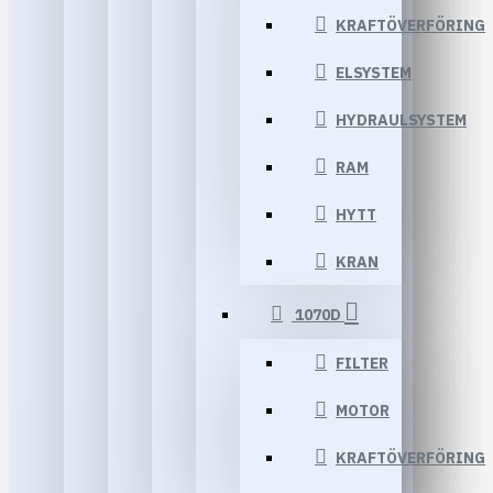
KRAFTÖVERFÖRING
ELSYSTEM
HYDRAULSYSTEM
RAM
HYTT
KRAN
1070D
FILTER
MOTOR
KRAFTÖVERFÖRING