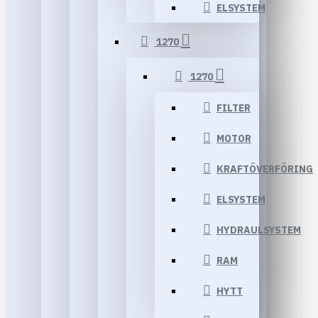
ELSYSTEM
1270
1270
FILTER
MOTOR
KRAFTÖVERFÖRING
ELSYSTEM
HYDRAULSYSTEM
RAM
HYTT