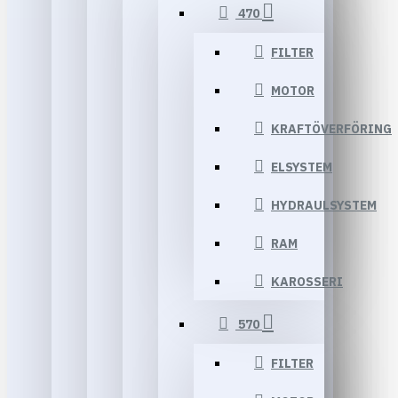
470
FILTER
MOTOR
KRAFTÖVERFÖRING
ELSYSTEM
HYDRAULSYSTEM
RAM
KAROSSERI
570
FILTER