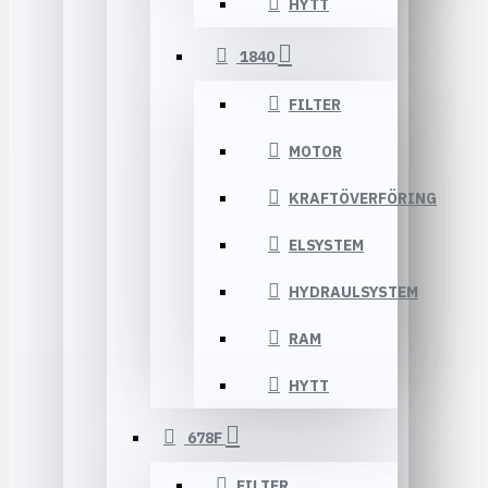
HYTT
1840
FILTER
MOTOR
KRAFTÖVERFÖRING
ELSYSTEM
HYDRAULSYSTEM
RAM
HYTT
678F
FILTER