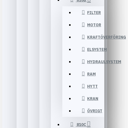
810B
FILTER
MOTOR
KRAFTÖVERFÖRING
ELSYSTEM
HYDRAULSYSTEM
RAM
HYTT
KRAN
ÖVRIGT
810C