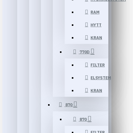
RAM
HYTT
KRAN
770D
FILTER
ELSYSTEM
KRAN
870
870
FILTER