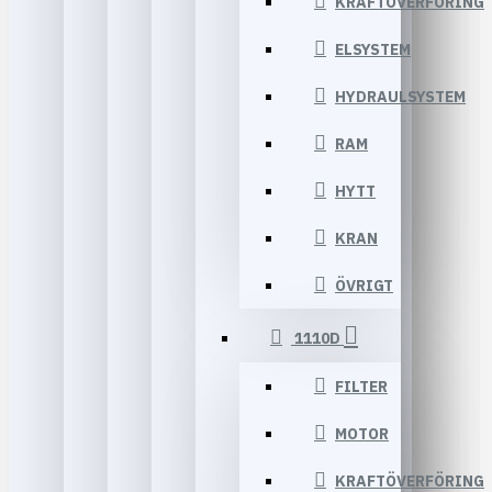
KRAFTÖVERFÖRING
ELSYSTEM
HYDRAULSYSTEM
RAM
HYTT
KRAN
ÖVRIGT
1110D
FILTER
MOTOR
KRAFTÖVERFÖRING