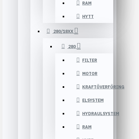
RAM
HYTT
280/18XX
280
FILTER
MOTOR
KRAFTÖVERFÖRING
ELSYSTEM
HYDRAULSYSTEM
RAM