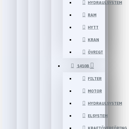
HYDRAULSYSTEM
RAM
HYTT
KRAN
ÖVRIGT
1410B
FILTER
MOTOR
HYDRAULSYSTEM
ELSYSTEM
KRAFTÖVERFÖRING