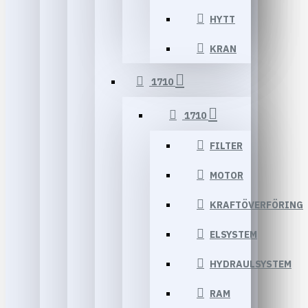
HYTT
KRAN
1710
1710
FILTER
MOTOR
KRAFTÖVERFÖRING
ELSYSTEM
HYDRAULSYSTEM
RAM