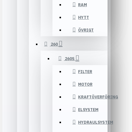
RAM
HYTT
ÖVRIGT
260
260S
FILTER
MOTOR
KRAFTÖVERFÖRING
ELSYSTEM
HYDRAULSYSTEM