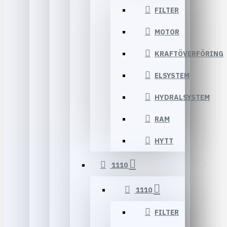
FILTER
MOTOR
KRAFTÖVERFÖRING
ELSYSTEM
HYDRALSYSTEM
RAM
HYTT
1110
1110
FILTER