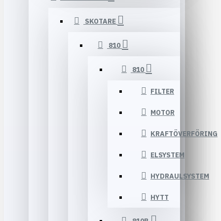
SKOTARE
810
810
FILTER
MOTOR
KRAFTÖVERFÖRING
ELSYSTEM
HYDRAULSYSTEM
HYTT