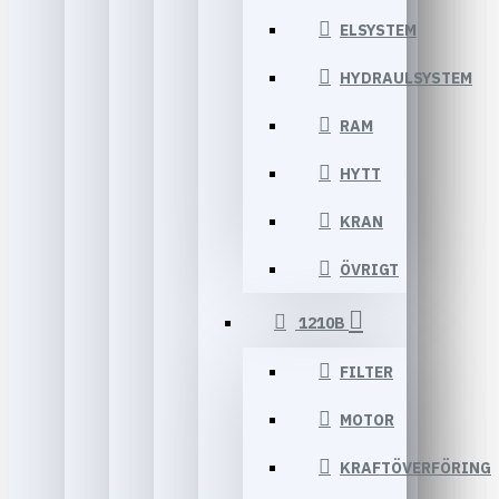
ELSYSTEM
HYDRAULSYSTEM
RAM
HYTT
KRAN
ÖVRIGT
1210B
FILTER
MOTOR
KRAFTÖVERFÖRING