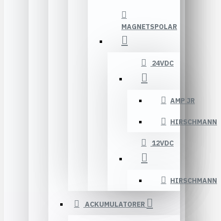
MAGNETSPOLAR
24VDC
AMP JR
HIRSCHMANN
12VDC
HIRSCHMANN
ACKUMULATORER