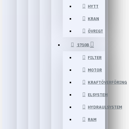
HYTT
KRAN
ÖVRIGT
1710B
FILTER
MOTOR
KRAFTÖVERFÖRING
ELSYSTEM
HYDRAULSYSTEM
RAM