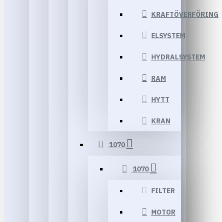
KRAFTÖVERFÖRING
ELSYSTEM
HYDRALSYSTEM
RAM
HYTT
KRAN
1070
1070
FILTER
MOTOR