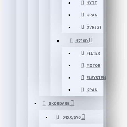
HYTT
KRAN
ÖVRIGT
1710D
FILTER
MOTOR
ELSYSTEM
KRAN
SKÖRDARE
04XX/570