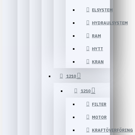
ELSYSTEM
HYDRAULSYSTEM
RAM
HYTT
KRAN
1210
1210
FILTER
MOTOR
KRAFTÖVERFÖRING