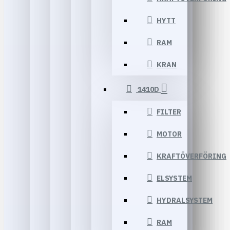
HYTT
RAM
KRAN
1410D
FILTER
MOTOR
KRAFTÖVERFÖRING
ELSYSTEM
HYDRALSYSTEM
RAM