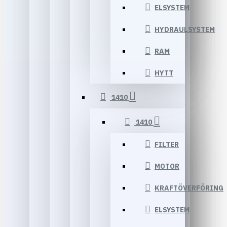
ELSYSTEM
HYDRAULSYSTEM
RAM
HYTT
1410
1410
FILTER
MOTOR
KRAFTÖVERFÖRING
ELSYSTEM