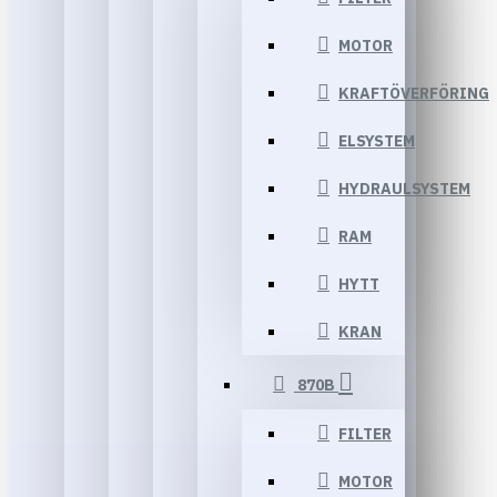
MOTOR
KRAFTÖVERFÖRING
ELSYSTEM
HYDRAULSYSTEM
RAM
HYTT
KRAN
870B
FILTER
MOTOR