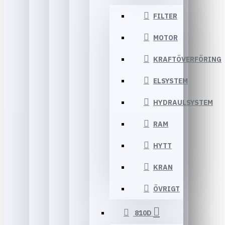
FILTER
MOTOR
KRAFTÖVERFÖRING
ELSYSTEM
HYDRAULSYSTEM
RAM
HYTT
KRAN
ÖVRIGT
810D