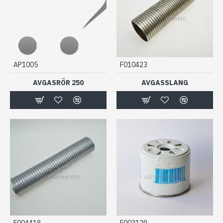
AP1005
F010423
AVGASRÖR 250
AVGASSLANG
F004418
F003129