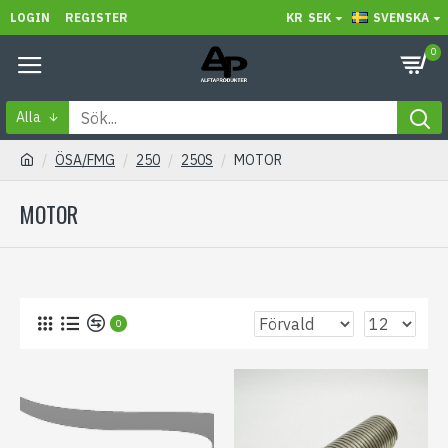
LOGIN
REGISTER
KR
SEK
SVENSKA
0
Alla
ÖSA/FMG
250
250S
MOTOR
MOTOR
0