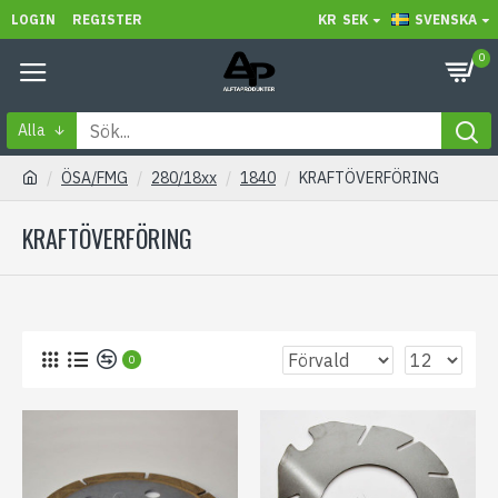
LOGIN
REGISTER
KR
SEK
SVENSKA
0
Alla
ÖSA/FMG
280/18xx
1840
KRAFTÖVERFÖRING
KRAFTÖVERFÖRING
0