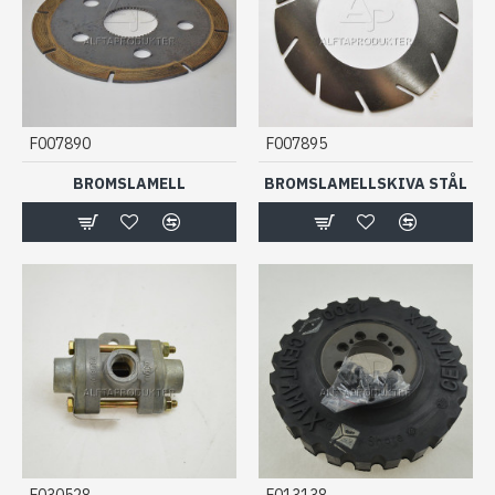
F007890
F007895
BROMSLAMELL
BROMSLAMELLSKIVA STÅL
F030528
F013138