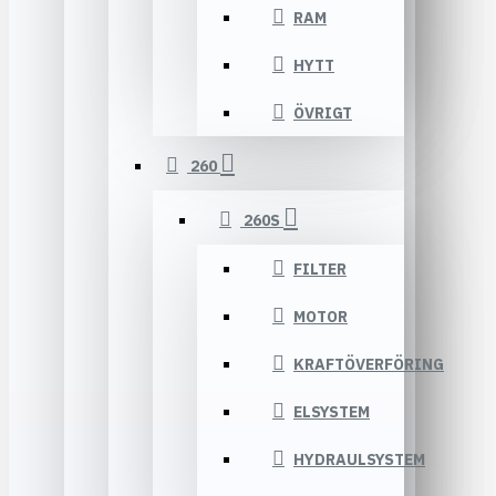
RAM
HYTT
ÖVRIGT
260
260S
FILTER
MOTOR
KRAFTÖVERFÖRING
ELSYSTEM
HYDRAULSYSTEM