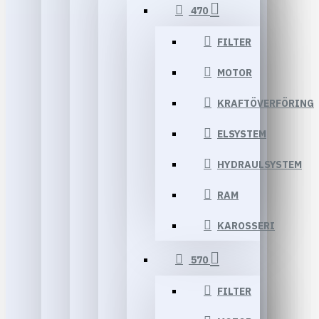
470
FILTER
MOTOR
KRAFTÖVERFÖRING
ELSYSTEM
HYDRAULSYSTEM
RAM
KAROSSERI
570
FILTER