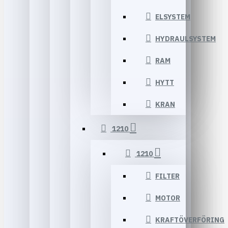
ELSYSTEM
HYDRAULSYSTEM
RAM
HYTT
KRAN
1210
1210
FILTER
MOTOR
KRAFTÖVERFÖRING