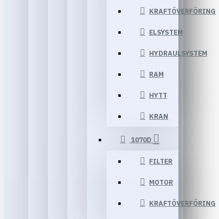
KRAFTÖVERFÖRING
ELSYSTEM
HYDRAULSYSTEM
RAM
HYTT
KRAN
1070D
FILTER
MOTOR
KRAFTÖVERFÖRING