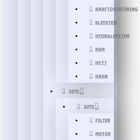
KRAFTÖVERFÖRING
ELSYSTEM
HYDRALSYSTEM
RAM
HYTT
KRAN
1070
1070
FILTER
MOTOR