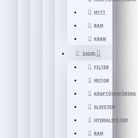
HYTT
RAM
KRAN
1410D
FILTER
MOTOR
KRAFTÖVERFÖRING
ELSYSTEM
HYDRALSYSTEM
RAM