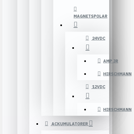
MAGNETSPOLAR
24VDC
AMP JR
HIRSCHMANN
12VDC
HIRSCHMANN
ACKUMULATORER