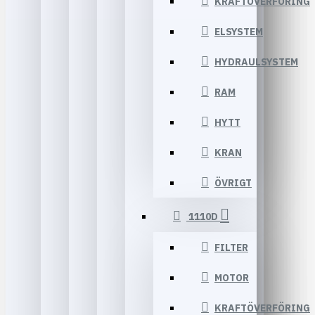
KRAFTÖVERFÖRING
ELSYSTEM
HYDRAULSYSTEM
RAM
HYTT
KRAN
ÖVRIGT
1110D
FILTER
MOTOR
KRAFTÖVERFÖRING