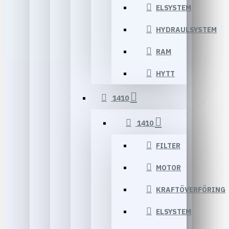
ELSYSTEM
HYDRAULSYSTEM
RAM
HYTT
1410
1410
FILTER
MOTOR
KRAFTÖVERFÖRING
ELSYSTEM