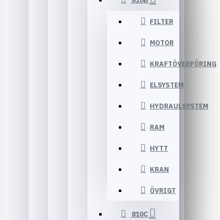
810B
FILTER
MOTOR
KRAFTÖVERFÖRING
ELSYSTEM
HYDRAULSYSTEM
RAM
HYTT
KRAN
ÖVRIGT
810C