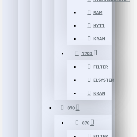
RAM
HYTT
KRAN
770D
FILTER
ELSYSTEM
KRAN
870
870
FILTER