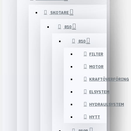
SKOTARE
810
810
FILTER
MOTOR
KRAFTÖVERFÖRING
ELSYSTEM
HYDRAULSYSTEM
HYTT