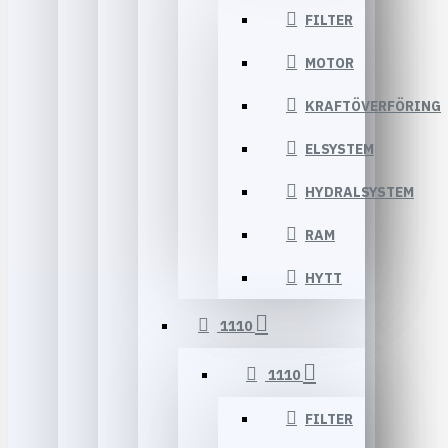
FILTER
MOTOR
KRAFTÖVERFÖRING
ELSYSTEM
HYDRALSYSTEM
RAM
HYTT
1110
1110
FILTER