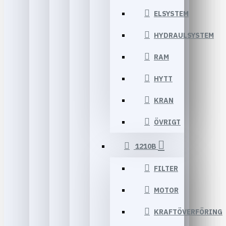
ELSYSTEM
HYDRAULSYSTEM
RAM
HYTT
KRAN
ÖVRIGT
1210B
FILTER
MOTOR
KRAFTÖVERFÖRING