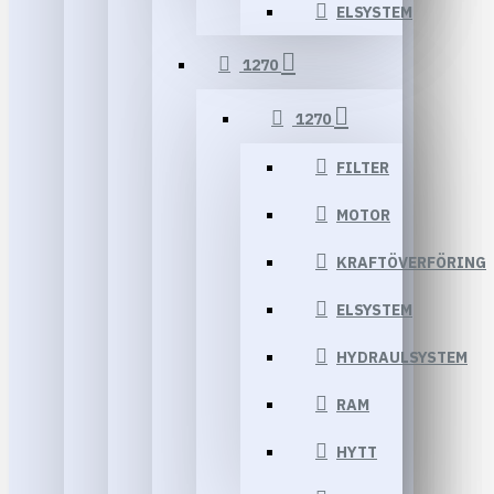
ELSYSTEM
1270
1270
FILTER
MOTOR
KRAFTÖVERFÖRING
ELSYSTEM
HYDRAULSYSTEM
RAM
HYTT