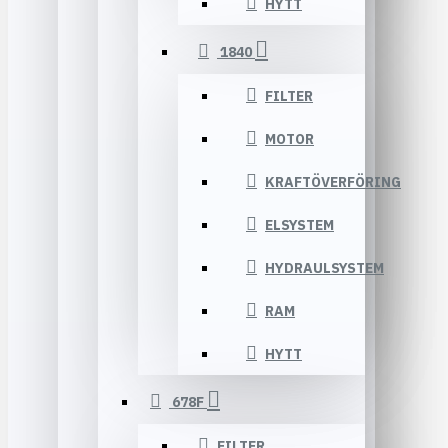
HYTT
1840
FILTER
MOTOR
KRAFTÖVERFÖRING
ELSYSTEM
HYDRAULSYSTEM
RAM
HYTT
678F
FILTER