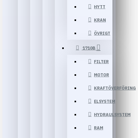
HYTT
KRAN
ÖVRIGT
1710B
FILTER
MOTOR
KRAFTÖVERFÖRING
ELSYSTEM
HYDRAULSYSTEM
RAM