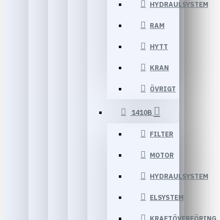
HYDRAULSYSTEM
RAM
HYTT
KRAN
ÖVRIGT
1410B
FILTER
MOTOR
HYDRAULSYSTEM
ELSYSTEM
KRAFTÖVERFÖRING