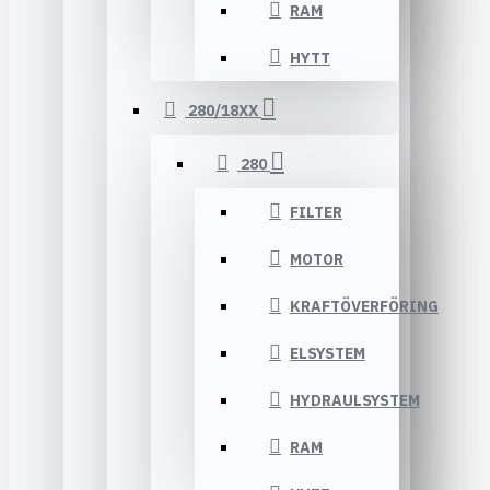
RAM
HYTT
280/18XX
280
FILTER
MOTOR
KRAFTÖVERFÖRING
ELSYSTEM
HYDRAULSYSTEM
RAM