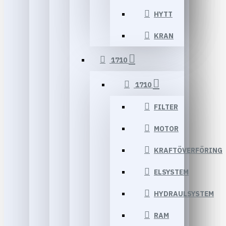
HYTT
KRAN
1710
1710
FILTER
MOTOR
KRAFTÖVERFÖRING
ELSYSTEM
HYDRAULSYSTEM
RAM