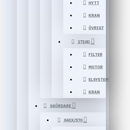
HYTT
KRAN
ÖVRIGT
1710D
FILTER
MOTOR
ELSYSTEM
KRAN
SKÖRDARE
04XX/570