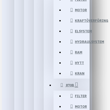
MOTOR
KRAFTÖVERFÖRING
ELSYSTEM
HYDRAULSYSTEM
RAM
HYTT
KRAN
870B
FILTER
MOTOR