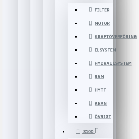
FILTER
MOTOR
KRAFTÖVERFÖRING
ELSYSTEM
HYDRAULSYSTEM
RAM
HYTT
KRAN
ÖVRIGT
810D