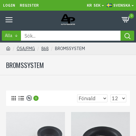
LOGIN
REGISTER
KR
SEK
SVENSKA
0
Alla
ÖSA/FMG
868
BROMSSYSTEM
BROMSSYSTEM
0