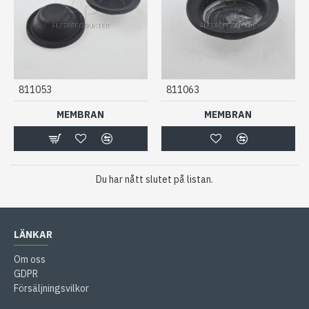
811053
811063
MEMBRAN
MEMBRAN
Du har nått slutet på listan.
LÄNKAR
Om oss
GDPR
Försäljningsvilkor