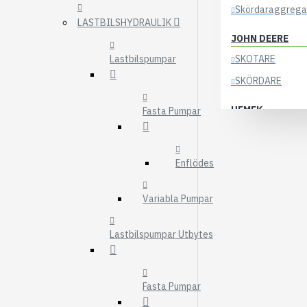
Skördaraggrega
LASTBILSHYDRAULIK
JOHN DEERE
Lastbilspumpar
SKOTARE
SKÖRDARE
HEMEK
Fasta Pumpar
ELSYSTEM
ÖVRIGA DELAR
Enflödes
KOCKUMS
Variabla Pumpar
83-35
84-35
Lastbilspumpar Utbytes
85-35
KRANAR
Fasta Pumpar
ÖSA