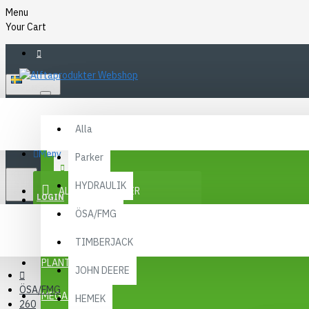
Menu
Your Cart
SVENSKA
Alla
Alla
FAQ
Meny
Parker
KR
KONTAKT
SEK
HYDRAULIK
ALLA KATEGORIER
SEK
LOGIN
ÖSA/FMG
REGISTER
KAMPANJER
TIMBERJACK
Menu
PLANTMA X
JOHN DEERE
ÖSA/FMG
MEGA MENY
HEMEK
260