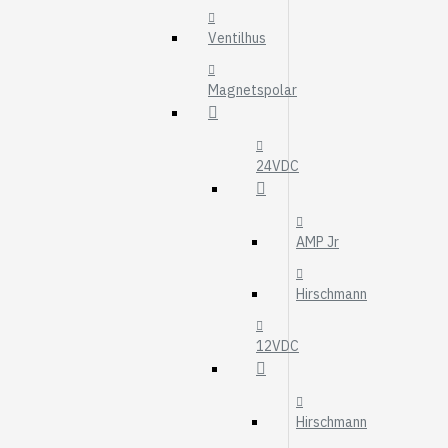
MOTOROLJEFIL
Ventilhus
HYDRAULFILTER
Visa fler
Magnetspolar
VÄRMARE
WEBASTO
24VDC
EBERSPÄCHER
AMP Jr
Hirschmann
12VDC
Hirschmann