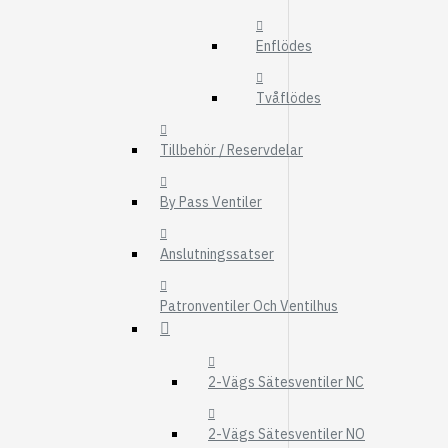
FMG
Enflödes
UTBYTESENHET
ELSYSTEM
Tvåflödes
HYDRAULIK
Tillbehör / Reservdelar
EL / ELEKTRONI
KABEL
By Pass Ventiler
KONTAKTDON
Anslutningssatser
STRÖMSTÄLLAR
RELÄER
Patronventiler Och Ventilhus
Visa fler
FILTER
2-Vägs Sätesventiler NC
LUFTFILTER
BRÄNSLEFILTER
2-Vägs Sätesventiler NO