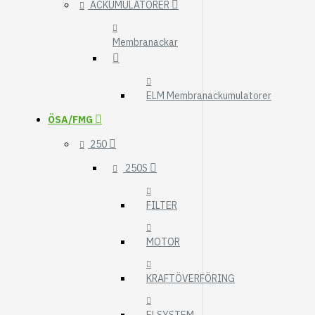
ACKUMULATORER
Membranackar
ELM Membranackumulatorer
ÖSA/FMG
250
250S
FILTER
MOTOR
KRAFTÖVERFÖRING