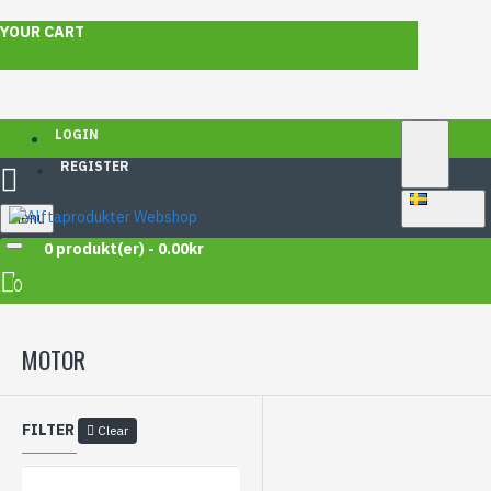
YOUR CART
KR
LOGIN
SEK
REGISTER
SEK
SVENSKA
Menu
0 produkt(er) - 0.00kr
JOHN DEERE
SKOTARE
1710
1710D
MOTOR
0
MOTOR
FILTER
Clear