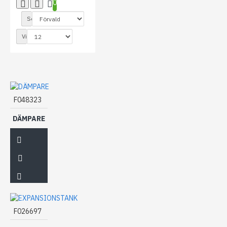
0
Sortera efter:
Visa:
F048323
DÄMPARE
F026697