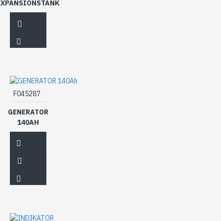
EXPANSIONSTANK
F045287
GENERATOR
140AH