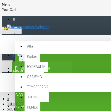
Menu
Your Cart
SVENSKA
Alla
Alla
FAQ
Meny
Parker
KR
KONTAKT
SEK
HYDRAULIK
ALLA KATEGORIER
SEK
LOGIN
ÖSA/FMG
REGISTER
KAMPANJER
TIMBERJACK
Menu
PLANTMA X
JOHN DEERE
JOHN DEERE
MEGA MENY
HEMEK
SKOTARE