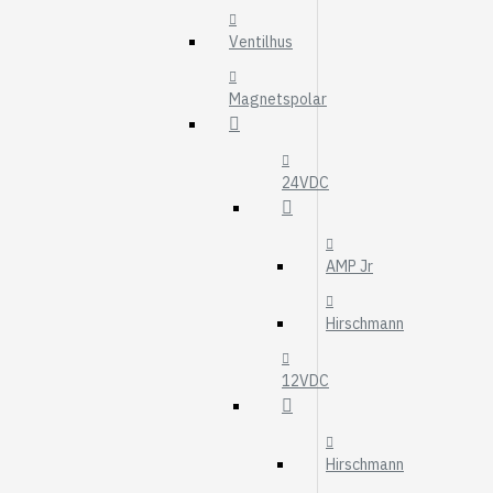
MOTOROLJEFIL
Ventilhus
HYDRAULFILTER
Visa fler
Magnetspolar
VÄRMARE
WEBASTO
24VDC
EBERSPÄCHER
AMP Jr
Hirschmann
12VDC
Hirschmann