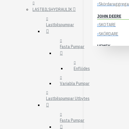
Skördaraggrega
LASTBILSHYDRAULIK
JOHN DEERE
Lastbilspumpar
SKOTARE
SKÖRDARE
HEMEK
Fasta Pumpar
ELSYSTEM
ÖVRIGA DELAR
Enflödes
KOCKUMS
Variabla Pumpar
83-35
84-35
Lastbilspumpar Utbytes
85-35
KRANAR
Fasta Pumpar
ÖSA