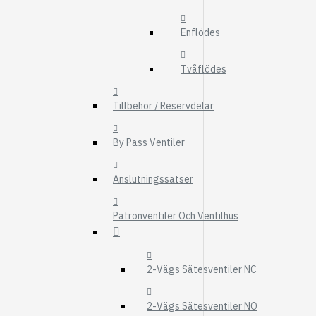
FMG
Enflödes
UTBYTESENHET
ELSYSTEM
Tvåflödes
HYDRAULIK
Tillbehör / Reservdelar
EL / ELEKTRONI
KABEL
By Pass Ventiler
KONTAKTDON
Anslutningssatser
STRÖMSTÄLLAR
RELÄER
Patronventiler Och Ventilhus
Visa fler
FILTER
2-Vägs Sätesventiler NC
LUFTFILTER
BRÄNSLEFILTER
2-Vägs Sätesventiler NO