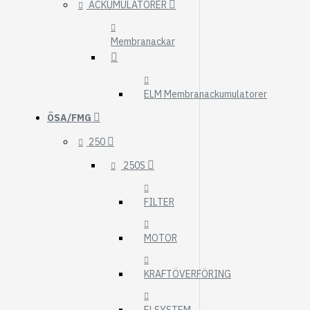
ACKUMULATORER
Membranackar
ELM Membranackumulatorer
ÖSA/FMG
250
250S
FILTER
MOTOR
KRAFTÖVERFÖRING