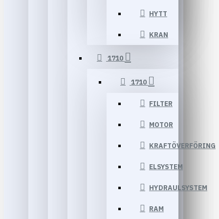
HYTT
KRAN
1710
1710
FILTER
MOTOR
KRAFTÖVERFÖRING
ELSYSTEM
HYDRAULSYSTEM
RAM