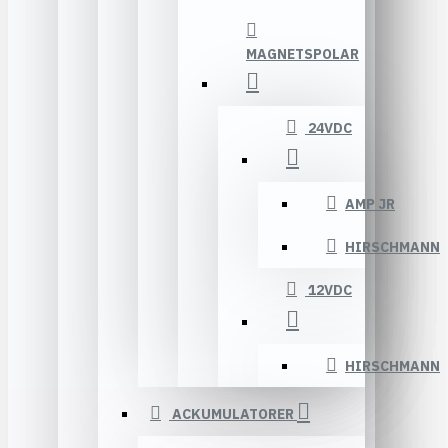
MAGNETSPOLAR
24VDC
AMP JR
HIRSCHMANN
12VDC
HIRSCHMANN
ACKUMULATORER