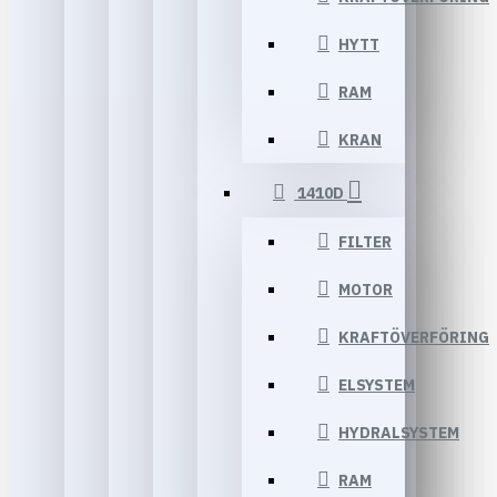
HYTT
RAM
KRAN
1410D
FILTER
MOTOR
KRAFTÖVERFÖRING
ELSYSTEM
HYDRALSYSTEM
RAM