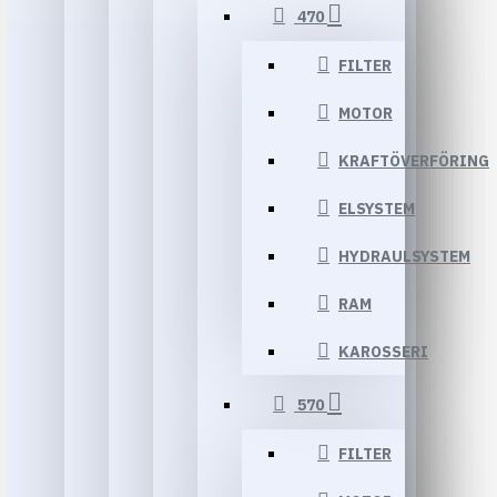
470
FILTER
MOTOR
KRAFTÖVERFÖRING
ELSYSTEM
HYDRAULSYSTEM
RAM
KAROSSERI
570
FILTER