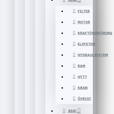
810B
FILTER
MOTOR
KRAFTÖVERFÖRING
ELSYSTEM
HYDRAULSYSTEM
RAM
HYTT
KRAN
ÖVRIGT
810C