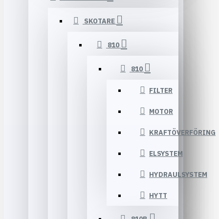
SKOTARE
810
810
FILTER
MOTOR
KRAFTÖVERFÖRING
ELSYSTEM
HYDRAULSYSTEM
HYTT