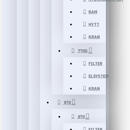
RAM
HYTT
KRAN
770D
FILTER
ELSYSTEM
KRAN
870
870
FILTER