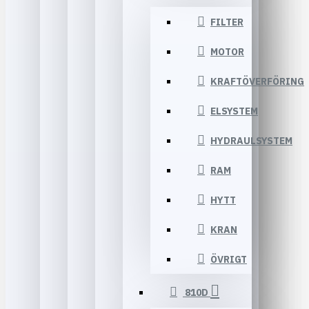
FILTER
MOTOR
KRAFTÖVERFÖRING
ELSYSTEM
HYDRAULSYSTEM
RAM
HYTT
KRAN
ÖVRIGT
810D