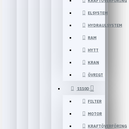
KRAFTÖVERFÖRING
ELSYSTEM
HYDRAULSYSTEM
RAM
HYTT
KRAN
ÖVRIGT
1110D
FILTER
MOTOR
KRAFTÖVERFÖRING