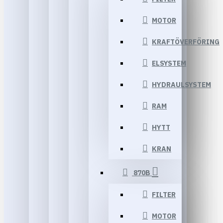
MOTOR
KRAFTÖVERFÖRING
ELSYSTEM
HYDRAULSYSTEM
RAM
HYTT
KRAN
870B
FILTER
MOTOR