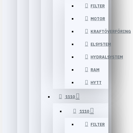
FILTER
MOTOR
KRAFTÖVERFÖRING
ELSYSTEM
HYDRALSYSTEM
RAM
HYTT
1110
1110
FILTER