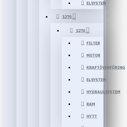
ELSYSTEM
1270
1270
FILTER
MOTOR
KRAFTÖVERFÖRING
ELSYSTEM
HYDRAULSYSTEM
RAM
HYTT