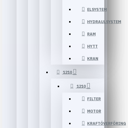
ELSYSTEM
HYDRAULSYSTEM
RAM
HYTT
KRAN
1210
1210
FILTER
MOTOR
KRAFTÖVERFÖRING