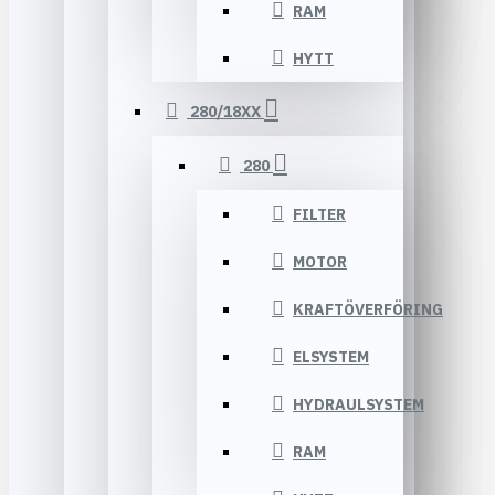
RAM
HYTT
280/18XX
280
FILTER
MOTOR
KRAFTÖVERFÖRING
ELSYSTEM
HYDRAULSYSTEM
RAM