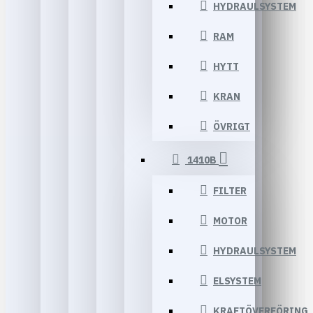
HYDRAULSYSTEM
RAM
HYTT
KRAN
ÖVRIGT
1410B
FILTER
MOTOR
HYDRAULSYSTEM
ELSYSTEM
KRAFTÖVERFÖRING