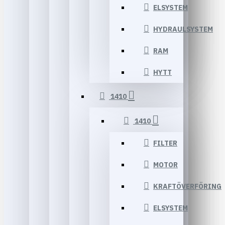
ELSYSTEM
HYDRAULSYSTEM
RAM
HYTT
1410
1410
FILTER
MOTOR
KRAFTÖVERFÖRING
ELSYSTEM