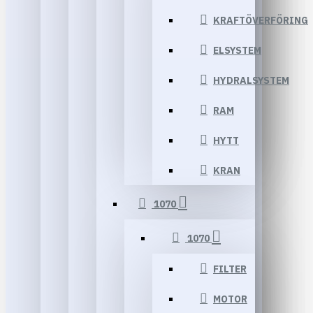
KRAFTÖVERFÖRING
ELSYSTEM
HYDRALSYSTEM
RAM
HYTT
KRAN
1070
1070
FILTER
MOTOR