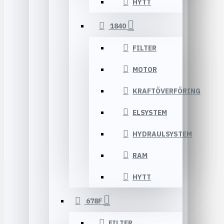
HYTT
1840
FILTER
MOTOR
KRAFTÖVERFÖRING
ELSYSTEM
HYDRAULSYSTEM
RAM
HYTT
678F
FILTER