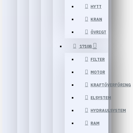
HYTT
KRAN
ÖVRIGT
1710B
FILTER
MOTOR
KRAFTÖVERFÖRING
ELSYSTEM
HYDRAULSYSTEM
RAM