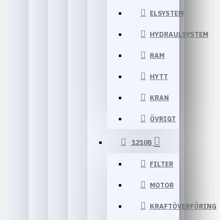
ELSYSTEM
HYDRAULSYSTEM
RAM
HYTT
KRAN
ÖVRIGT
1210B
FILTER
MOTOR
KRAFTÖVERFÖRING