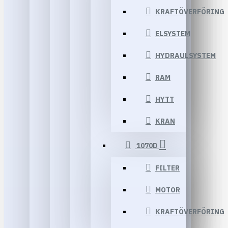
KRAFTÖVERFÖRING
ELSYSTEM
HYDRAULSYSTEM
RAM
HYTT
KRAN
1070D
FILTER
MOTOR
KRAFTÖVERFÖRING