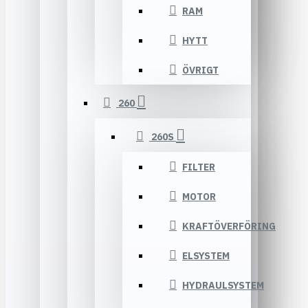
RAM
HYTT
ÖVRIGT
260
260S
FILTER
MOTOR
KRAFTÖVERFÖRING
ELSYSTEM
HYDRAULSYSTEM