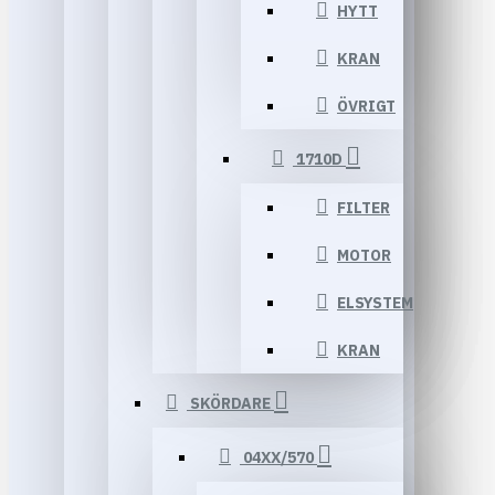
HYTT
KRAN
ÖVRIGT
1710D
FILTER
MOTOR
ELSYSTEM
KRAN
SKÖRDARE
04XX/570