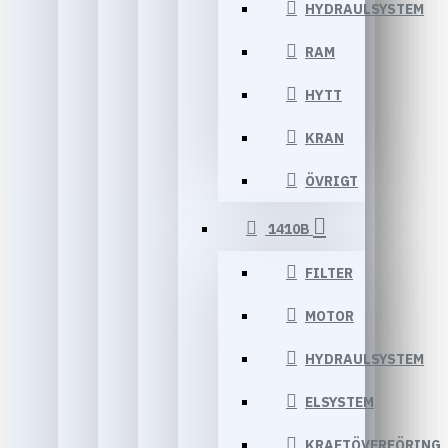
HYDRAULSYSTEM
RAM
HYTT
KRAN
ÖVRIGT
1410B
FILTER
MOTOR
HYDRAULSYSTEM
ELSYSTEM
KRAFTÖVERFÖRING