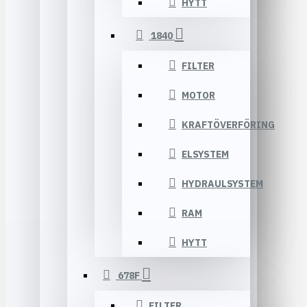
HYTT
1840
FILTER
MOTOR
KRAFTÖVERFÖRING
ELSYSTEM
HYDRAULSYSTEM
RAM
HYTT
678F
FILTER