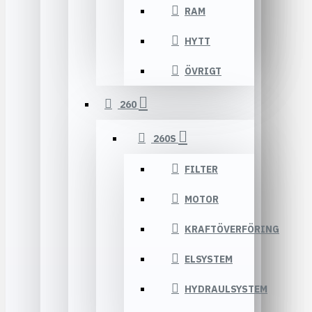
RAM
HYTT
ÖVRIGT
260
260S
FILTER
MOTOR
KRAFTÖVERFÖRING
ELSYSTEM
HYDRAULSYSTEM