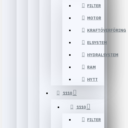
FILTER
MOTOR
KRAFTÖVERFÖRING
ELSYSTEM
HYDRALSYSTEM
RAM
HYTT
1110
1110
FILTER