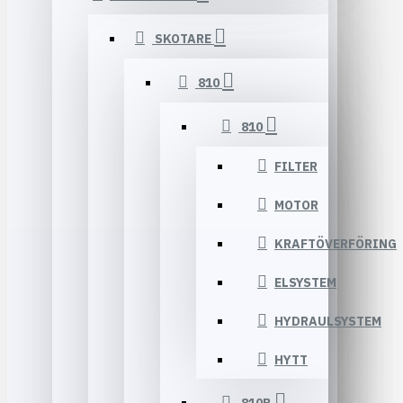
SKOTARE
810
810
FILTER
MOTOR
KRAFTÖVERFÖRING
ELSYSTEM
HYDRAULSYSTEM
HYTT