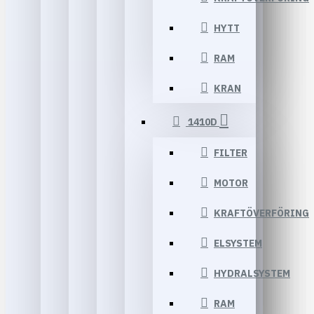
HYTT
RAM
KRAN
1410D
FILTER
MOTOR
KRAFTÖVERFÖRING
ELSYSTEM
HYDRALSYSTEM
RAM