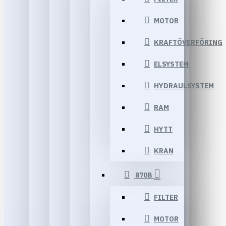
MOTOR
KRAFTÖVERFÖRING
ELSYSTEM
HYDRAULSYSTEM
RAM
HYTT
KRAN
870B
FILTER
MOTOR