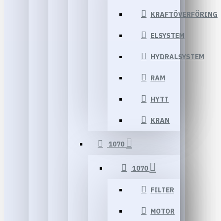
KRAFTÖVERFÖRING
ELSYSTEM
HYDRALSYSTEM
RAM
HYTT
KRAN
1070
1070
FILTER
MOTOR