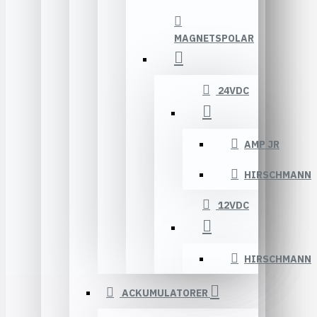
MAGNETSPOLAR
24VDC
AMP JR
HIRSCHMANN
12VDC
HIRSCHMANN
ACKUMULATORER