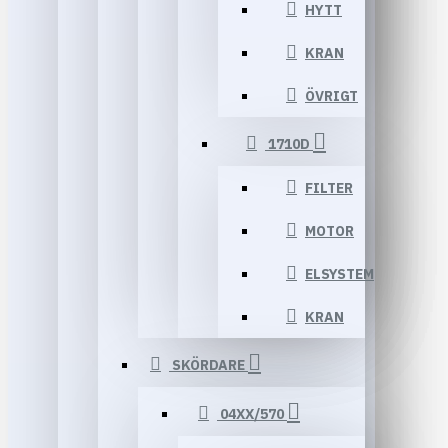
HYTT
KRAN
ÖVRIGT
1710D
FILTER
MOTOR
ELSYSTEM
KRAN
SKÖRDARE
04XX/570