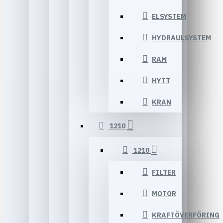
ELSYSTEM
HYDRAULSYSTEM
RAM
HYTT
KRAN
1210
1210
FILTER
MOTOR
KRAFTÖVERFÖRING