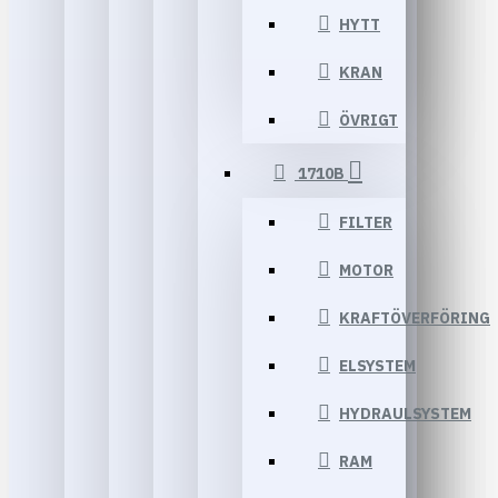
HYTT
KRAN
ÖVRIGT
1710B
FILTER
MOTOR
KRAFTÖVERFÖRING
ELSYSTEM
HYDRAULSYSTEM
RAM