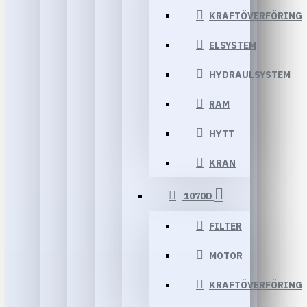
KRAFTÖVERFÖRING
ELSYSTEM
HYDRAULSYSTEM
RAM
HYTT
KRAN
1070D
FILTER
MOTOR
KRAFTÖVERFÖRING