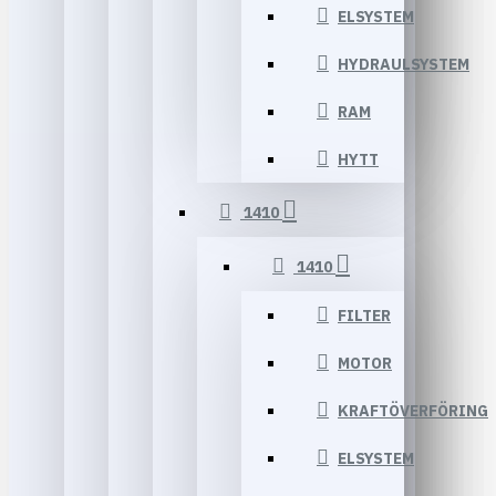
ELSYSTEM
HYDRAULSYSTEM
RAM
HYTT
1410
1410
FILTER
MOTOR
KRAFTÖVERFÖRING
ELSYSTEM