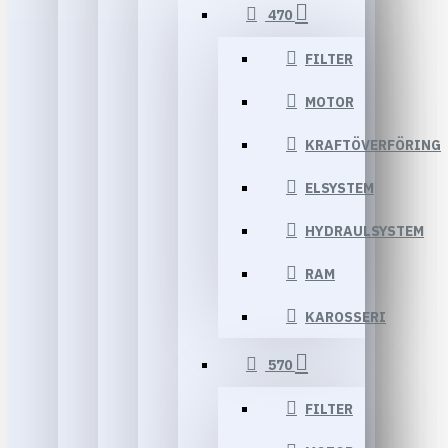
470
FILTER
MOTOR
KRAFTÖVERFÖRING
ELSYSTEM
HYDRAULSYSTEM
RAM
KAROSSERI
570
FILTER