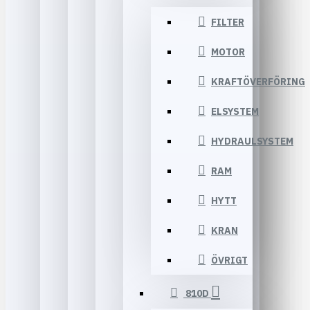
FILTER
MOTOR
KRAFTÖVERFÖRING
ELSYSTEM
HYDRAULSYSTEM
RAM
HYTT
KRAN
ÖVRIGT
810D