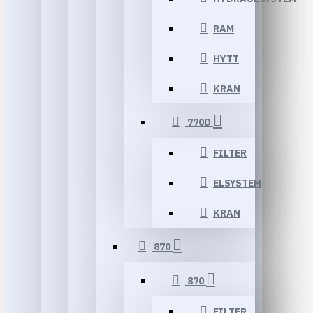
RAM
HYTT
KRAN
770D
FILTER
ELSYSTEM
KRAN
870
870
FILTER