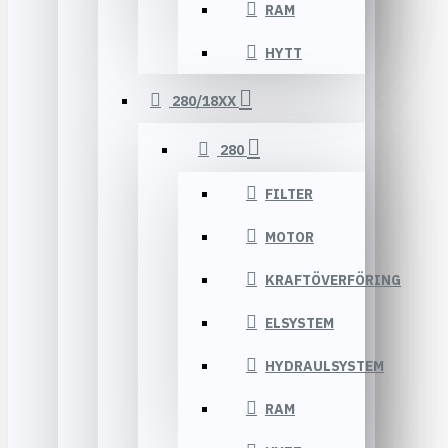
RAM
HYTT
280/18XX
280
FILTER
MOTOR
KRAFTÖVERFÖRING
ELSYSTEM
HYDRAULSYSTEM
RAM