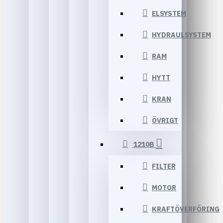
ELSYSTEM
HYDRAULSYSTEM
RAM
HYTT
KRAN
ÖVRIGT
1210B
FILTER
MOTOR
KRAFTÖVERFÖRING