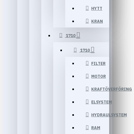
HYTT
KRAN
1710
1710
FILTER
MOTOR
KRAFTÖVERFÖRING
ELSYSTEM
HYDRAULSYSTEM
RAM