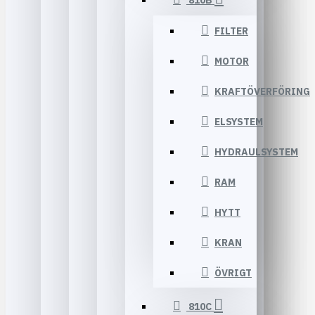
810B
FILTER
MOTOR
KRAFTÖVERFÖRING
ELSYSTEM
HYDRAULSYSTEM
RAM
HYTT
KRAN
ÖVRIGT
810C