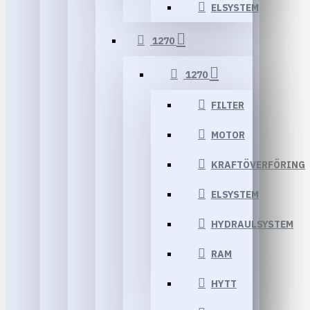
ELSYSTEM
1270
1270
FILTER
MOTOR
KRAFTÖVERFÖRING
ELSYSTEM
HYDRAULSYSTEM
RAM
HYTT