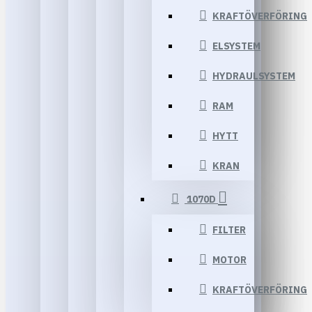
KRAFTÖVERFÖRING
ELSYSTEM
HYDRAULSYSTEM
RAM
HYTT
KRAN
1070D
FILTER
MOTOR
KRAFTÖVERFÖRING