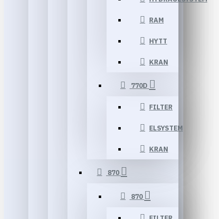
RAM
HYTT
KRAN
770D
FILTER
ELSYSTEM
KRAN
870
870
FILTER