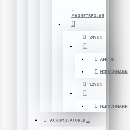
MAGNETSPOLAR
24VDC
AMP JR
HIRSCHMANN
12VDC
HIRSCHMANN
ACKUMULATORER