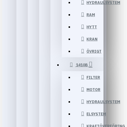
HYDRAULSYSTEM
RAM
HYTT
KRAN
ÖVRIGT
1410B
FILTER
MOTOR
HYDRAULSYSTEM
ELSYSTEM
KRAFTÖVERFÖRING