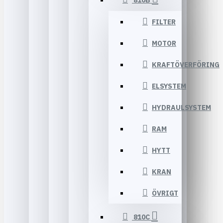
810B
FILTER
MOTOR
KRAFTÖVERFÖRING
ELSYSTEM
HYDRAULSYSTEM
RAM
HYTT
KRAN
ÖVRIGT
810C