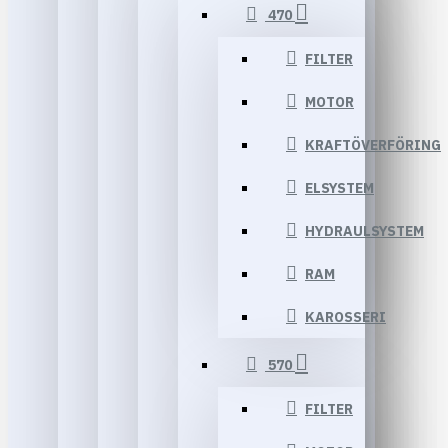
470
FILTER
MOTOR
KRAFTÖVERFÖRING
ELSYSTEM
HYDRAULSYSTEM
RAM
KAROSSERI
570
FILTER