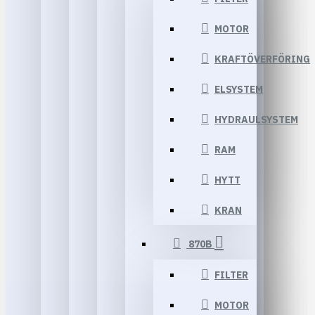
MOTOR
KRAFTÖVERFÖRING
ELSYSTEM
HYDRAULSYSTEM
RAM
HYTT
KRAN
870B
FILTER
MOTOR