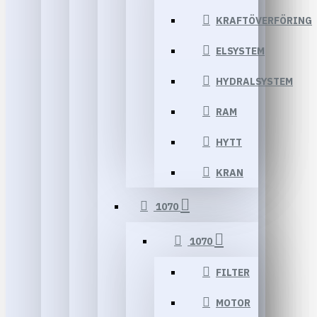
KRAFTÖVERFÖRING
ELSYSTEM
HYDRALSYSTEM
RAM
HYTT
KRAN
1070
1070
FILTER
MOTOR