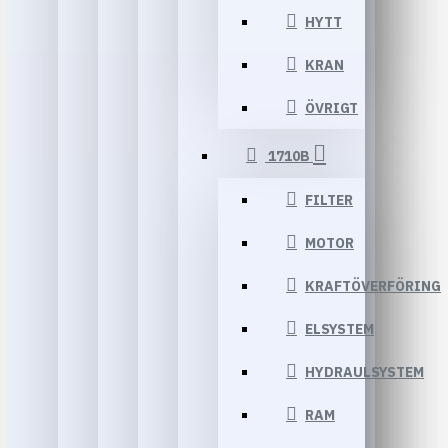
HYTT
KRAN
ÖVRIGT
1710B
FILTER
MOTOR
KRAFTÖVERFÖRING
ELSYSTEM
HYDRAULSYSTEM
RAM