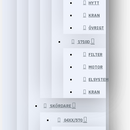
HYTT
KRAN
ÖVRIGT
1710D
FILTER
MOTOR
ELSYSTEM
KRAN
SKÖRDARE
04XX/570