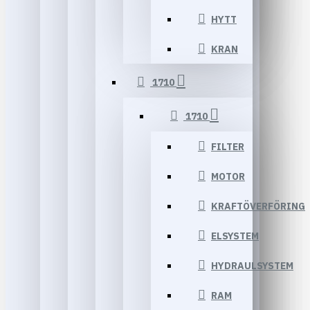
HYTT
KRAN
1710
1710
FILTER
MOTOR
KRAFTÖVERFÖRING
ELSYSTEM
HYDRAULSYSTEM
RAM