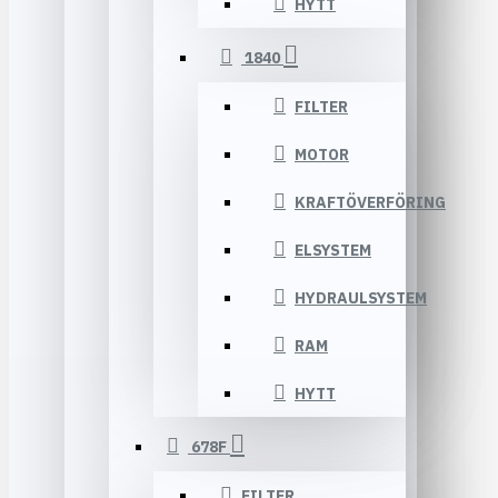
HYTT
1840
FILTER
MOTOR
KRAFTÖVERFÖRING
ELSYSTEM
HYDRAULSYSTEM
RAM
HYTT
678F
FILTER