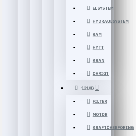
ELSYSTEM
HYDRAULSYSTEM
RAM
HYTT
KRAN
ÖVRIGT
1210B
FILTER
MOTOR
KRAFTÖVERFÖRING