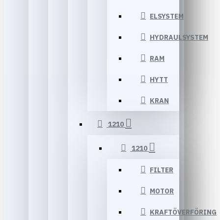
ELSYSTEM
HYDRAULSYSTEM
RAM
HYTT
KRAN
1210
1210
FILTER
MOTOR
KRAFTÖVERFÖRING