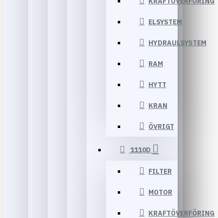
KRAFTÖVERFÖRING
ELSYSTEM
HYDRAULSYSTEM
RAM
HYTT
KRAN
ÖVRIGT
1110D
FILTER
MOTOR
KRAFTÖVERFÖRING