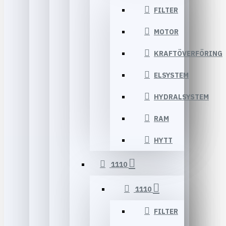
FILTER
MOTOR
KRAFTÖVERFÖRING
ELSYSTEM
HYDRALSYSTEM
RAM
HYTT
1110
1110
FILTER