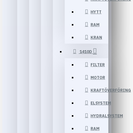
HYTT
RAM
KRAN
1410D
FILTER
MOTOR
KRAFTÖVERFÖRING
ELSYSTEM
HYDRALSYSTEM
RAM