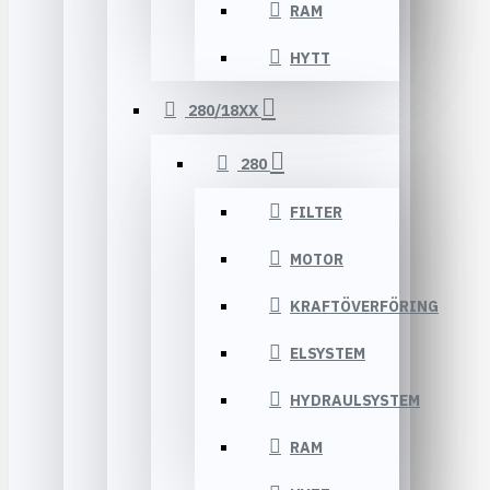
RAM
HYTT
280/18XX
280
FILTER
MOTOR
KRAFTÖVERFÖRING
ELSYSTEM
HYDRAULSYSTEM
RAM