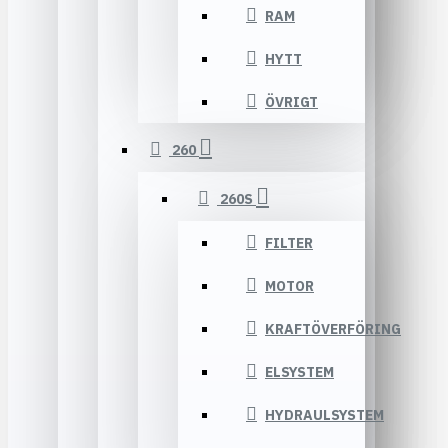
RAM
HYTT
ÖVRIGT
260
260S
FILTER
MOTOR
KRAFTÖVERFÖRING
ELSYSTEM
HYDRAULSYSTEM