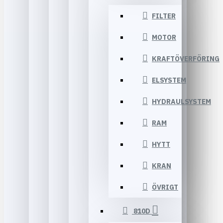
FILTER
MOTOR
KRAFTÖVERFÖRING
ELSYSTEM
HYDRAULSYSTEM
RAM
HYTT
KRAN
ÖVRIGT
810D