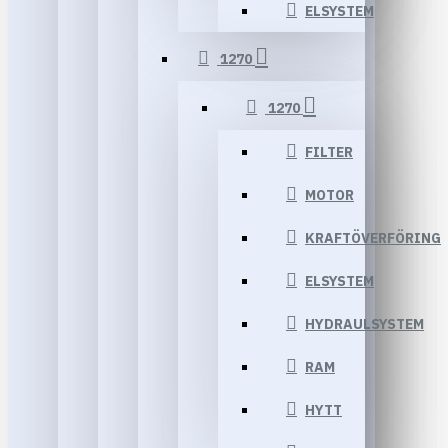
ELSYSTEM
1270
1270
FILTER
MOTOR
KRAFTÖVERFÖRING
ELSYSTEM
HYDRAULSYSTEM
RAM
HYTT