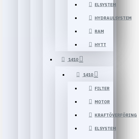
ELSYSTEM
HYDRAULSYSTEM
RAM
HYTT
1410
1410
FILTER
MOTOR
KRAFTÖVERFÖRING
ELSYSTEM