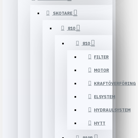
SKOTARE
810
810
FILTER
MOTOR
KRAFTÖVERFÖRING
ELSYSTEM
HYDRAULSYSTEM
HYTT