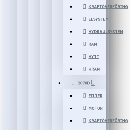
KRAFTÖVERFÖRING
ELSYSTEM
HYDRAULSYSTEM
RAM
HYTT
KRAN
1070D
FILTER
MOTOR
KRAFTÖVERFÖRING