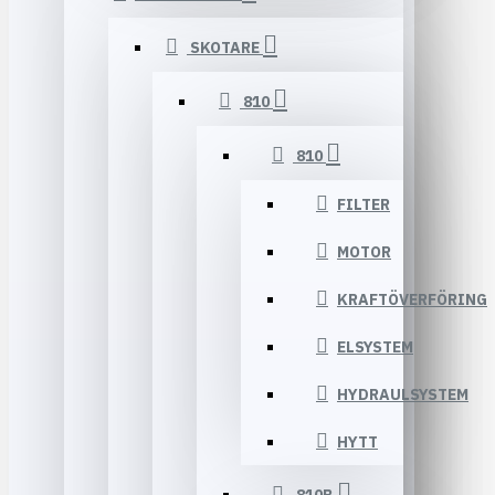
SKOTARE
810
810
FILTER
MOTOR
KRAFTÖVERFÖRING
ELSYSTEM
HYDRAULSYSTEM
HYTT