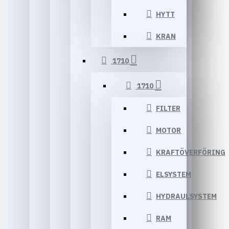
HYTT
KRAN
1710
1710
FILTER
MOTOR
KRAFTÖVERFÖRING
ELSYSTEM
HYDRAULSYSTEM
RAM