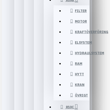
810B
FILTER
MOTOR
KRAFTÖVERFÖRING
ELSYSTEM
HYDRAULSYSTEM
RAM
HYTT
KRAN
ÖVRIGT
810C