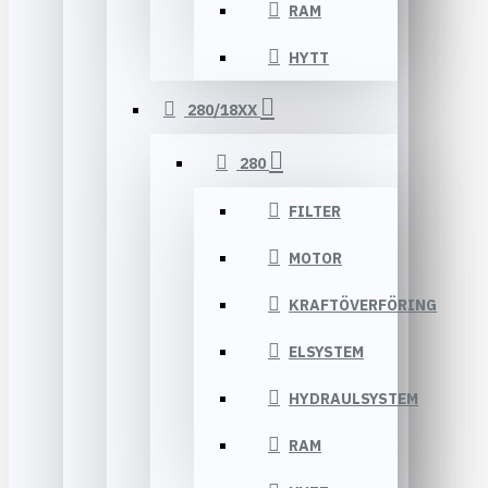
RAM
HYTT
280/18XX
280
FILTER
MOTOR
KRAFTÖVERFÖRING
ELSYSTEM
HYDRAULSYSTEM
RAM