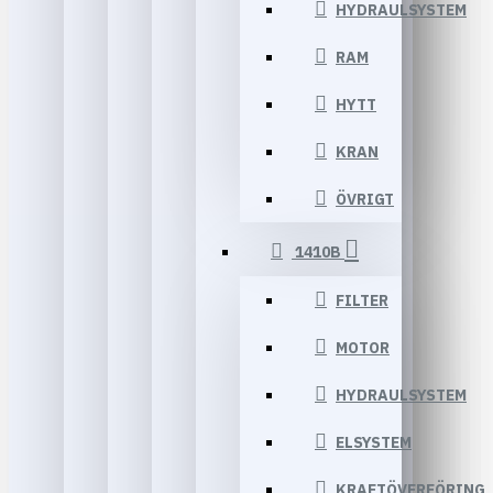
HYDRAULSYSTEM
RAM
HYTT
KRAN
ÖVRIGT
1410B
FILTER
MOTOR
HYDRAULSYSTEM
ELSYSTEM
KRAFTÖVERFÖRING