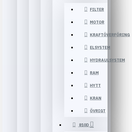
FILTER
MOTOR
KRAFTÖVERFÖRING
ELSYSTEM
HYDRAULSYSTEM
RAM
HYTT
KRAN
ÖVRIGT
810D