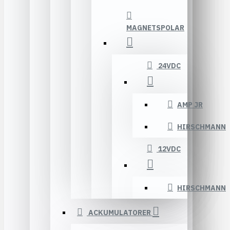
MAGNETSPOLAR
24VDC
AMP JR
HIRSCHMANN
12VDC
HIRSCHMANN
ACKUMULATORER