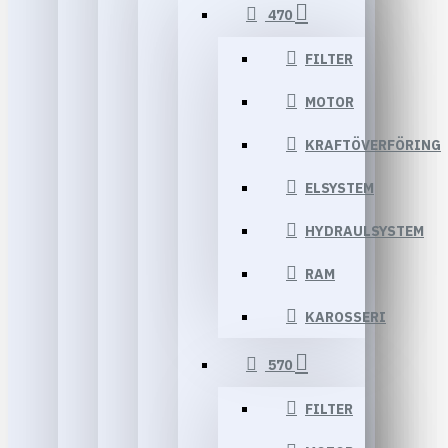
470
FILTER
MOTOR
KRAFTÖVERFÖRING
ELSYSTEM
HYDRAULSYSTEM
RAM
KAROSSERI
570
FILTER