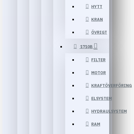
HYTT
KRAN
ÖVRIGT
1710B
FILTER
MOTOR
KRAFTÖVERFÖRING
ELSYSTEM
HYDRAULSYSTEM
RAM