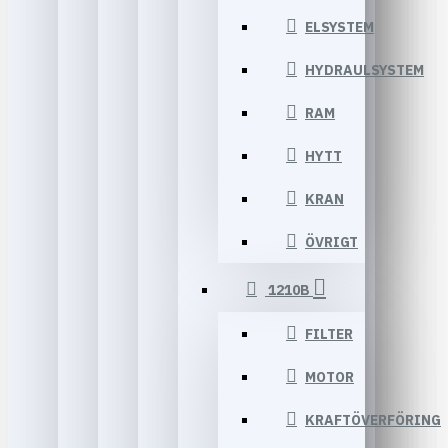
ELSYSTEM
HYDRAULSYSTEM
RAM
HYTT
KRAN
ÖVRIGT
1210B
FILTER
MOTOR
KRAFTÖVERFÖRING