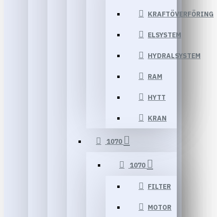
KRAFTÖVERFÖRING
ELSYSTEM
HYDRALSYSTEM
RAM
HYTT
KRAN
1070
1070
FILTER
MOTOR