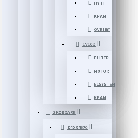
HYTT
KRAN
ÖVRIGT
1710D
FILTER
MOTOR
ELSYSTEM
KRAN
SKÖRDARE
04XX/570