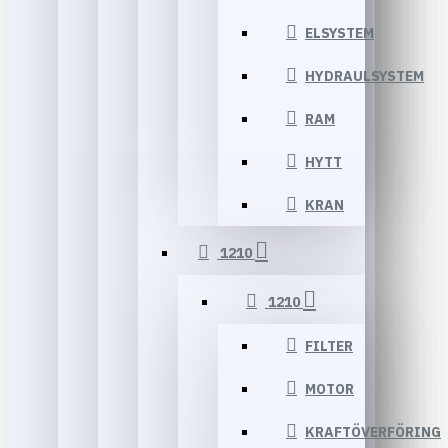
ELSYSTEM
HYDRAULSYSTEM
RAM
HYTT
KRAN
1210
1210
FILTER
MOTOR
KRAFTÖVERFÖRING