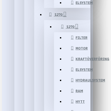
ELSYSTEM
1270
1270
FILTER
MOTOR
KRAFTÖVERFÖRING
ELSYSTEM
HYDRAULSYSTEM
RAM
HYTT