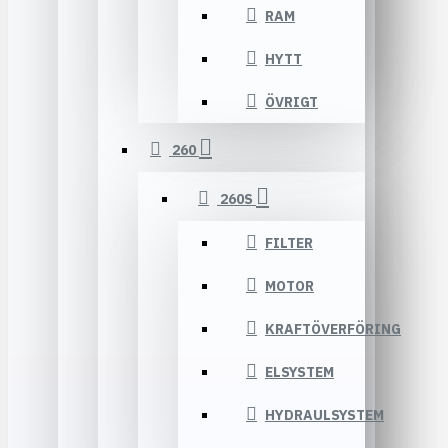
RAM
HYTT
ÖVRIGT
260
260S
FILTER
MOTOR
KRAFTÖVERFÖRING
ELSYSTEM
HYDRAULSYSTEM