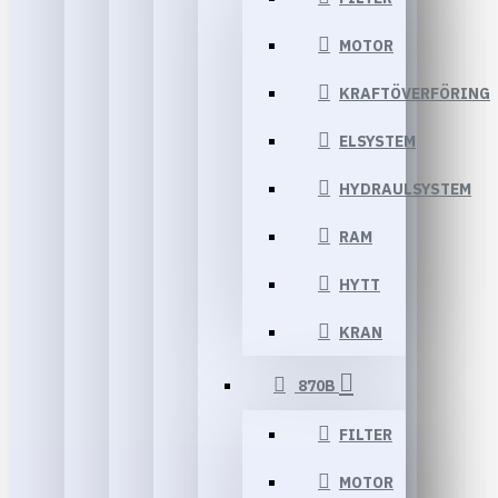
MOTOR
KRAFTÖVERFÖRING
ELSYSTEM
HYDRAULSYSTEM
RAM
HYTT
KRAN
870B
FILTER
MOTOR