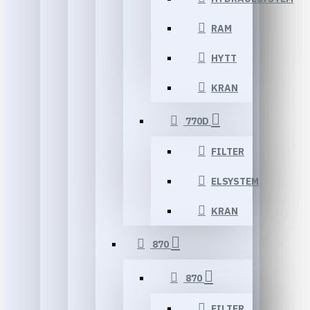
RAM
HYTT
KRAN
770D
FILTER
ELSYSTEM
KRAN
870
870
FILTER