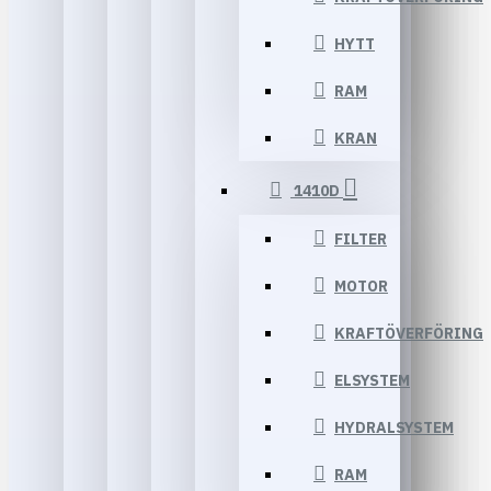
HYTT
RAM
KRAN
1410D
FILTER
MOTOR
KRAFTÖVERFÖRING
ELSYSTEM
HYDRALSYSTEM
RAM