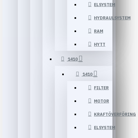
ELSYSTEM
HYDRAULSYSTEM
RAM
HYTT
1410
1410
FILTER
MOTOR
KRAFTÖVERFÖRING
ELSYSTEM