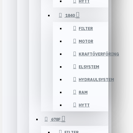
HYTT
1840
FILTER
MOTOR
KRAFTÖVERFÖRING
ELSYSTEM
HYDRAULSYSTEM
RAM
HYTT
678F
FILTER