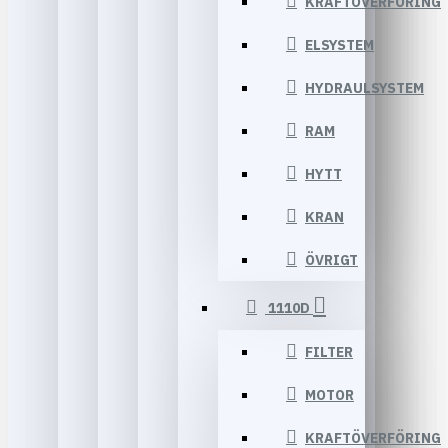
KRAFTÖVERFÖRING
ELSYSTEM
HYDRAULSYSTEM
RAM
HYTT
KRAN
ÖVRIGT
1110D
FILTER
MOTOR
KRAFTÖVERFÖRING