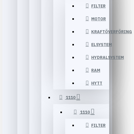
FILTER
MOTOR
KRAFTÖVERFÖRING
ELSYSTEM
HYDRALSYSTEM
RAM
HYTT
1110
1110
FILTER