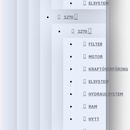
ELSYSTEM
1270
1270
FILTER
MOTOR
KRAFTÖVERFÖRING
ELSYSTEM
HYDRAULSYSTEM
RAM
HYTT