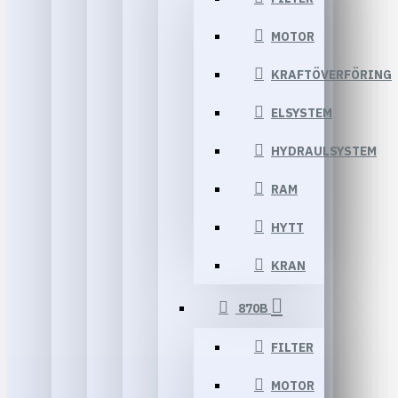
MOTOR
KRAFTÖVERFÖRING
ELSYSTEM
HYDRAULSYSTEM
RAM
HYTT
KRAN
870B
FILTER
MOTOR