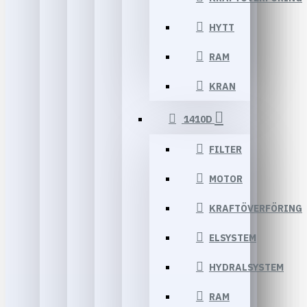
HYTT
RAM
KRAN
1410D
FILTER
MOTOR
KRAFTÖVERFÖRING
ELSYSTEM
HYDRALSYSTEM
RAM