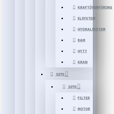
KRAFTÖVERFÖRING
ELSYSTEM
HYDRALSYSTEM
RAM
HYTT
KRAN
1070
1070
FILTER
MOTOR