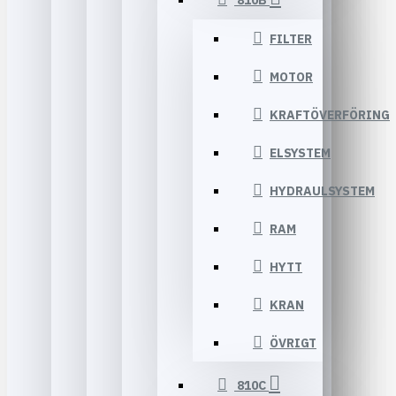
810B
FILTER
MOTOR
KRAFTÖVERFÖRING
ELSYSTEM
HYDRAULSYSTEM
RAM
HYTT
KRAN
ÖVRIGT
810C