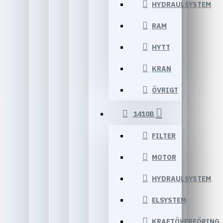
HYDRAULSYSTEM
RAM
HYTT
KRAN
ÖVRIGT
1410B
FILTER
MOTOR
HYDRAULSYSTEM
ELSYSTEM
KRAFTÖVERFÖRING