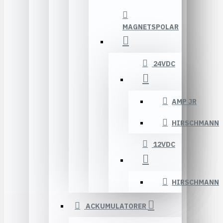
MAGNETSPOLAR
24VDC
AMP JR
HIRSCHMANN
12VDC
HIRSCHMANN
ACKUMULATORER