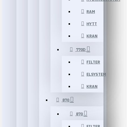
RAM
HYTT
KRAN
770D
FILTER
ELSYSTEM
KRAN
870
870
FILTER