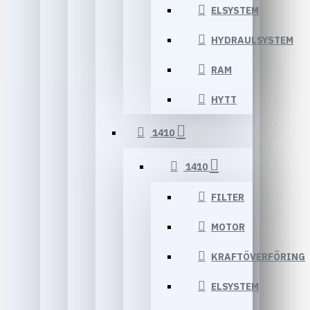
ELSYSTEM
HYDRAULSYSTEM
RAM
HYTT
1410
1410
FILTER
MOTOR
KRAFTÖVERFÖRING
ELSYSTEM