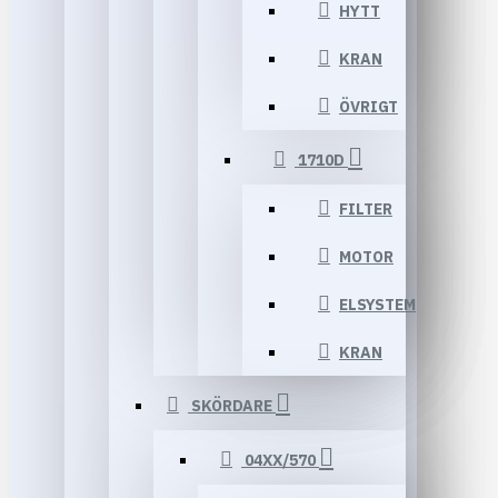
HYTT
KRAN
ÖVRIGT
1710D
FILTER
MOTOR
ELSYSTEM
KRAN
SKÖRDARE
04XX/570