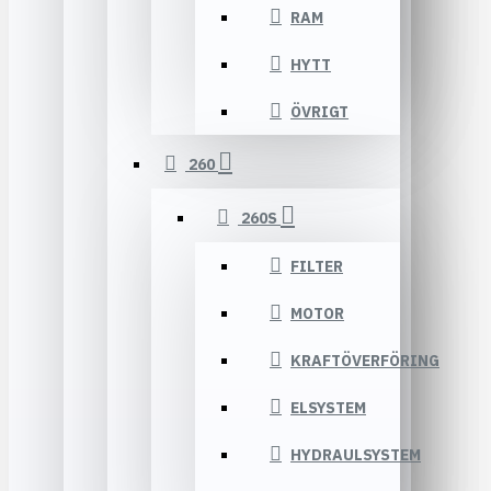
RAM
HYTT
ÖVRIGT
260
260S
FILTER
MOTOR
KRAFTÖVERFÖRING
ELSYSTEM
HYDRAULSYSTEM