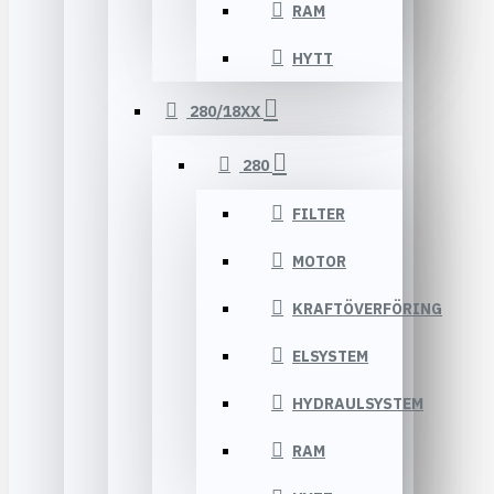
RAM
HYTT
280/18XX
280
FILTER
MOTOR
KRAFTÖVERFÖRING
ELSYSTEM
HYDRAULSYSTEM
RAM