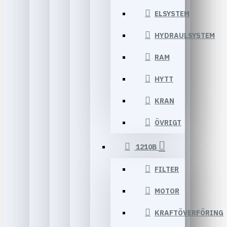
ELSYSTEM
HYDRAULSYSTEM
RAM
HYTT
KRAN
ÖVRIGT
1210B
FILTER
MOTOR
KRAFTÖVERFÖRING