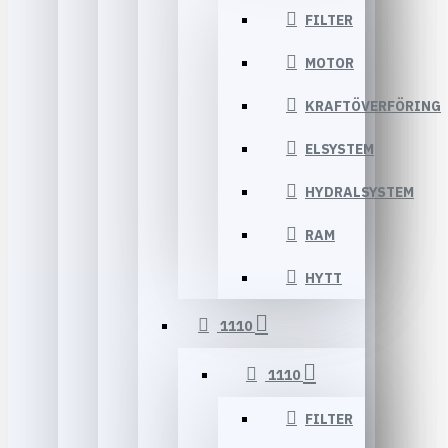
FILTER
MOTOR
KRAFTÖVERFÖRING
ELSYSTEM
HYDRALSYSTEM
RAM
HYTT
1110
1110
FILTER