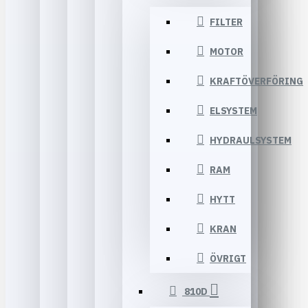
FILTER
MOTOR
KRAFTÖVERFÖRING
ELSYSTEM
HYDRAULSYSTEM
RAM
HYTT
KRAN
ÖVRIGT
810D