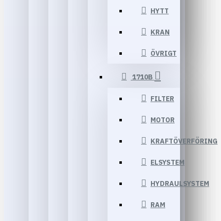
HYTT
KRAN
ÖVRIGT
1710B
FILTER
MOTOR
KRAFTÖVERFÖRING
ELSYSTEM
HYDRAULSYSTEM
RAM