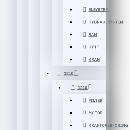
ELSYSTEM
HYDRAULSYSTEM
RAM
HYTT
KRAN
1210
1210
FILTER
MOTOR
KRAFTÖVERFÖRING