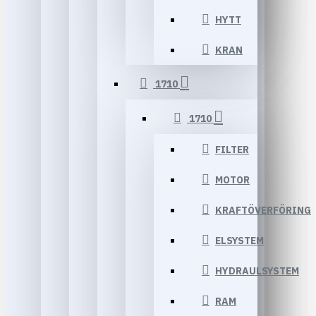
HYTT
KRAN
1710
1710
FILTER
MOTOR
KRAFTÖVERFÖRING
ELSYSTEM
HYDRAULSYSTEM
RAM