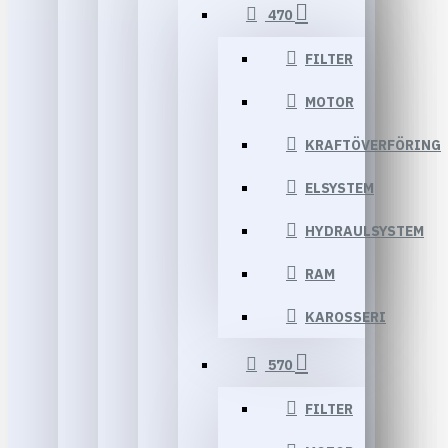
470
FILTER
MOTOR
KRAFTÖVERFÖRING
ELSYSTEM
HYDRAULSYSTEM
RAM
KAROSSERI
570
FILTER