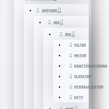
SKOTARE
810
810
FILTER
MOTOR
KRAFTÖVERFÖRING
ELSYSTEM
HYDRAULSYSTEM
HYTT