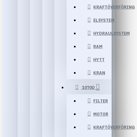
KRAFTÖVERFÖRING
ELSYSTEM
HYDRAULSYSTEM
RAM
HYTT
KRAN
1070D
FILTER
MOTOR
KRAFTÖVERFÖRING