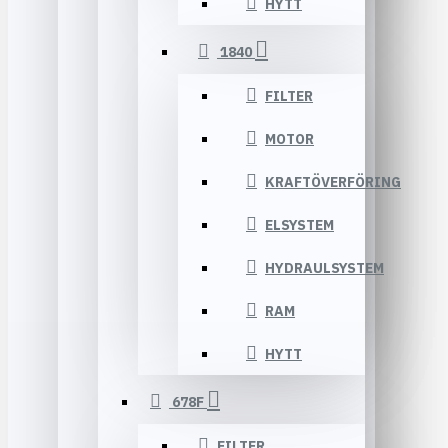
HYTT
1840
FILTER
MOTOR
KRAFTÖVERFÖRING
ELSYSTEM
HYDRAULSYSTEM
RAM
HYTT
678F
FILTER