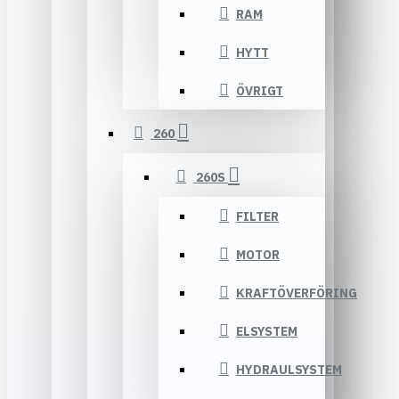
RAM
HYTT
ÖVRIGT
260
260S
FILTER
MOTOR
KRAFTÖVERFÖRING
ELSYSTEM
HYDRAULSYSTEM