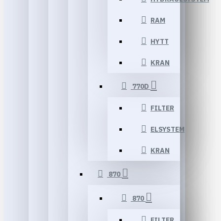
RAM
HYTT
KRAN
770D
FILTER
ELSYSTEM
KRAN
870
870
FILTER