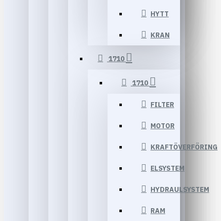
HYTT
KRAN
1710
1710
FILTER
MOTOR
KRAFTÖVERFÖRING
ELSYSTEM
HYDRAULSYSTEM
RAM