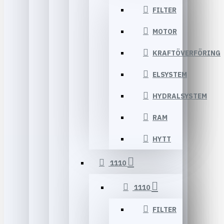
FILTER
MOTOR
KRAFTÖVERFÖRING
ELSYSTEM
HYDRALSYSTEM
RAM
HYTT
1110
1110
FILTER