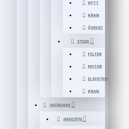
HYTT
KRAN
ÖVRIGT
1710D
FILTER
MOTOR
ELSYSTEM
KRAN
SKÖRDARE
04XX/570