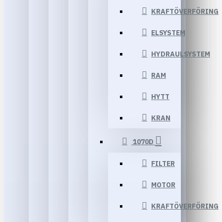
KRAFTÖVERFÖRING
ELSYSTEM
HYDRAULSYSTEM
RAM
HYTT
KRAN
1070D
FILTER
MOTOR
KRAFTÖVERFÖRING