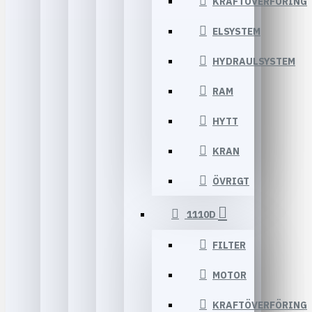
KRAFTÖVERFÖRING
ELSYSTEM
HYDRAULSYSTEM
RAM
HYTT
KRAN
ÖVRIGT
1110D
FILTER
MOTOR
KRAFTÖVERFÖRING