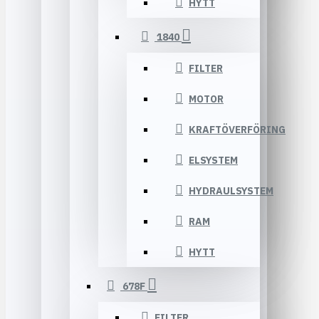
HYTT
1840
FILTER
MOTOR
KRAFTÖVERFÖRING
ELSYSTEM
HYDRAULSYSTEM
RAM
HYTT
678F
FILTER