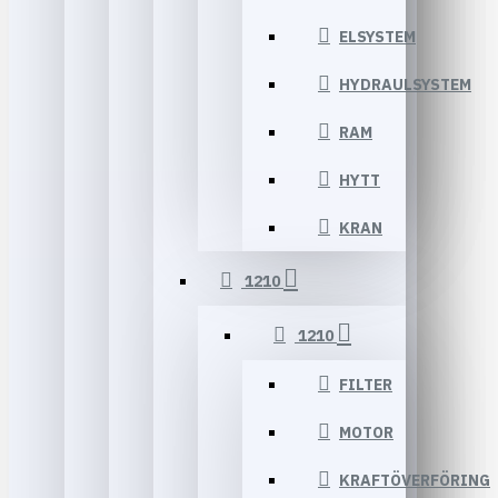
ELSYSTEM
HYDRAULSYSTEM
RAM
HYTT
KRAN
1210
1210
FILTER
MOTOR
KRAFTÖVERFÖRING