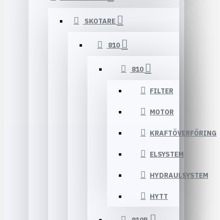
SKOTARE
810
810
FILTER
MOTOR
KRAFTÖVERFÖRING
ELSYSTEM
HYDRAULSYSTEM
HYTT