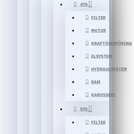
470
FILTER
MOTOR
KRAFTÖVERFÖRING
ELSYSTEM
HYDRAULSYSTEM
RAM
KAROSSERI
570
FILTER