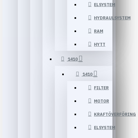
ELSYSTEM
HYDRAULSYSTEM
RAM
HYTT
1410
1410
FILTER
MOTOR
KRAFTÖVERFÖRING
ELSYSTEM