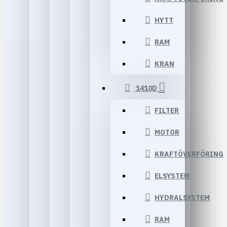
HYTT
RAM
KRAN
1410D
FILTER
MOTOR
KRAFTÖVERFÖRING
ELSYSTEM
HYDRALSYSTEM
RAM