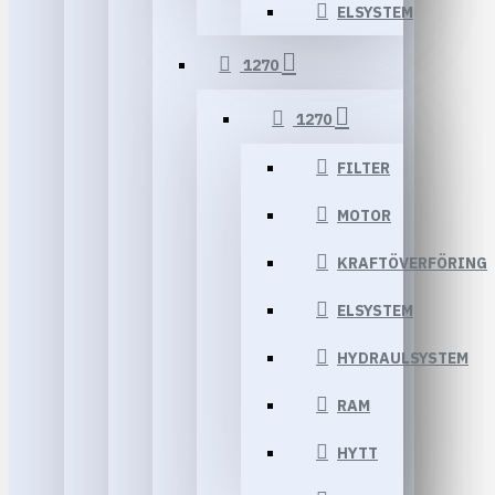
ELSYSTEM
1270
1270
FILTER
MOTOR
KRAFTÖVERFÖRING
ELSYSTEM
HYDRAULSYSTEM
RAM
HYTT