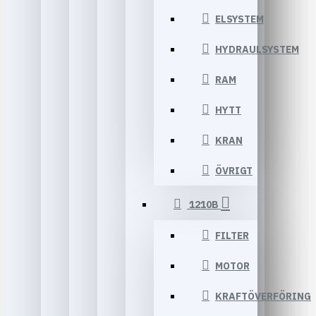
ELSYSTEM
HYDRAULSYSTEM
RAM
HYTT
KRAN
ÖVRIGT
1210B
FILTER
MOTOR
KRAFTÖVERFÖRING