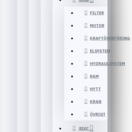
810B
FILTER
MOTOR
KRAFTÖVERFÖRING
ELSYSTEM
HYDRAULSYSTEM
RAM
HYTT
KRAN
ÖVRIGT
810C