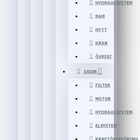
HYDRAULSYSTEM
RAM
HYTT
KRAN
ÖVRIGT
1410B
FILTER
MOTOR
HYDRAULSYSTEM
ELSYSTEM
KRAFTÖVERFÖRING