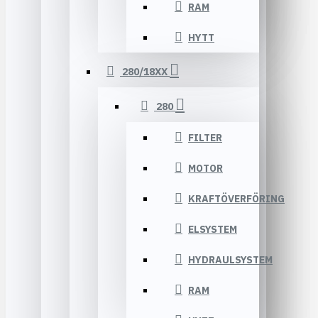
RAM
HYTT
280/18XX
280
FILTER
MOTOR
KRAFTÖVERFÖRING
ELSYSTEM
HYDRAULSYSTEM
RAM