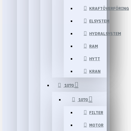
KRAFTÖVERFÖRING
ELSYSTEM
HYDRALSYSTEM
RAM
HYTT
KRAN
1070
1070
FILTER
MOTOR