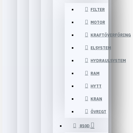
FILTER
MOTOR
KRAFTÖVERFÖRING
ELSYSTEM
HYDRAULSYSTEM
RAM
HYTT
KRAN
ÖVRIGT
810D