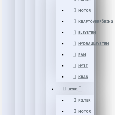
MOTOR
KRAFTÖVERFÖRING
ELSYSTEM
HYDRAULSYSTEM
RAM
HYTT
KRAN
870B
FILTER
MOTOR