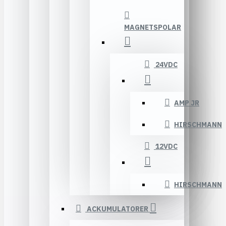
MAGNETSPOLAR
24VDC
AMP JR
HIRSCHMANN
12VDC
HIRSCHMANN
ACKUMULATORER