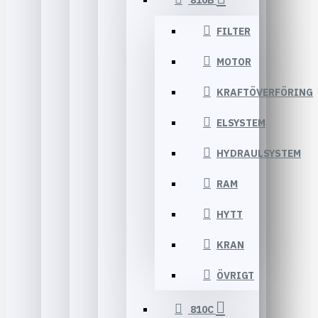
810B
FILTER
MOTOR
KRAFTÖVERFÖRING
ELSYSTEM
HYDRAULSYSTEM
RAM
HYTT
KRAN
ÖVRIGT
810C