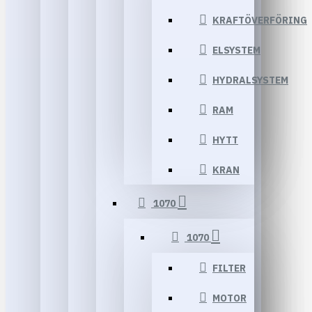
KRAFTÖVERFÖRING
ELSYSTEM
HYDRALSYSTEM
RAM
HYTT
KRAN
1070
1070
FILTER
MOTOR