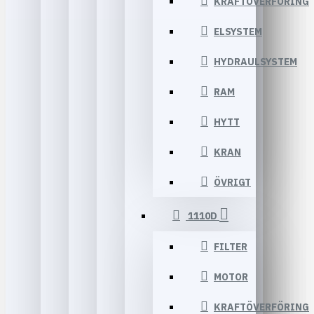
KRAFTÖVERFÖRING
ELSYSTEM
HYDRAULSYSTEM
RAM
HYTT
KRAN
ÖVRIGT
1110D
FILTER
MOTOR
KRAFTÖVERFÖRING