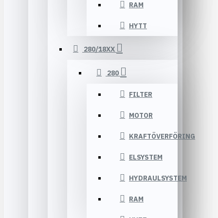
RAM
HYTT
280/18XX
280
FILTER
MOTOR
KRAFTÖVERFÖRING
ELSYSTEM
HYDRAULSYSTEM
RAM