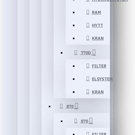
RAM
HYTT
KRAN
770D
FILTER
ELSYSTEM
KRAN
870
870
FILTER