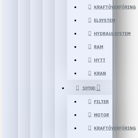
KRAFTÖVERFÖRING
ELSYSTEM
HYDRAULSYSTEM
RAM
HYTT
KRAN
1070D
FILTER
MOTOR
KRAFTÖVERFÖRING