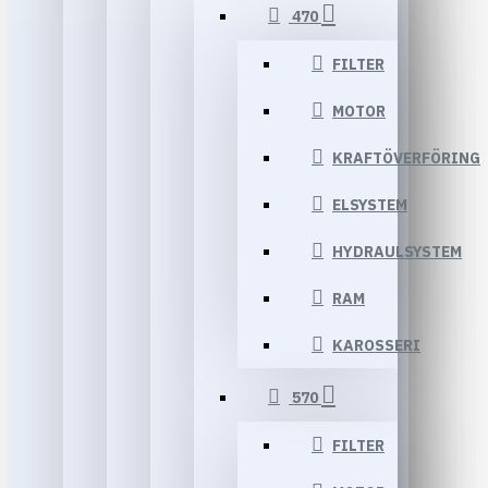
470
FILTER
MOTOR
KRAFTÖVERFÖRING
ELSYSTEM
HYDRAULSYSTEM
RAM
KAROSSERI
570
FILTER