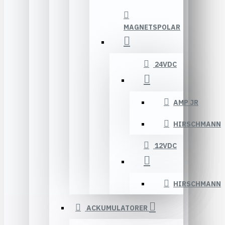
MAGNETSPOLAR
24VDC
AMP JR
HIRSCHMANN
12VDC
HIRSCHMANN
ACKUMULATORER