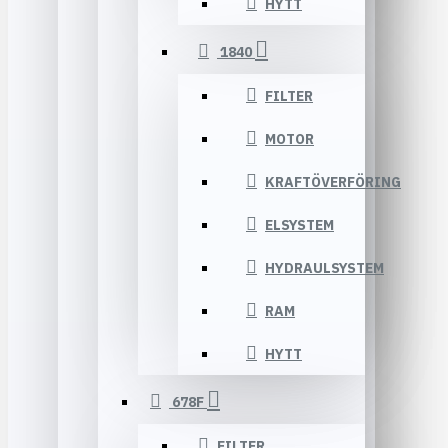
HYTT
1840
FILTER
MOTOR
KRAFTÖVERFÖRING
ELSYSTEM
HYDRAULSYSTEM
RAM
HYTT
678F
FILTER