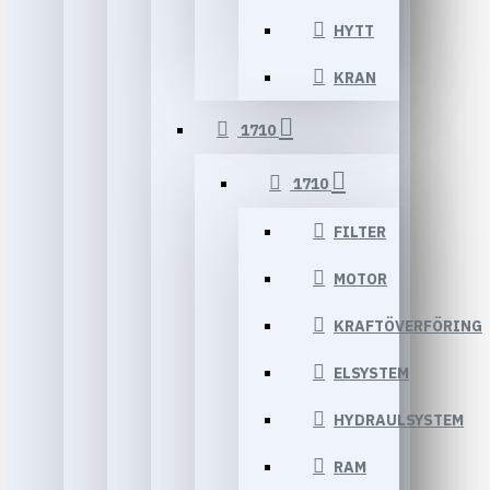
HYTT
KRAN
1710
1710
FILTER
MOTOR
KRAFTÖVERFÖRING
ELSYSTEM
HYDRAULSYSTEM
RAM