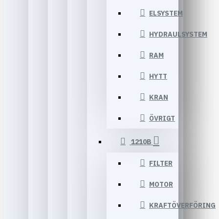
ELSYSTEM
HYDRAULSYSTEM
RAM
HYTT
KRAN
ÖVRIGT
1210B
FILTER
MOTOR
KRAFTÖVERFÖRING