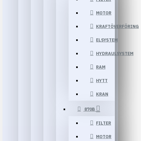
MOTOR
KRAFTÖVERFÖRING
ELSYSTEM
HYDRAULSYSTEM
RAM
HYTT
KRAN
870B
FILTER
MOTOR