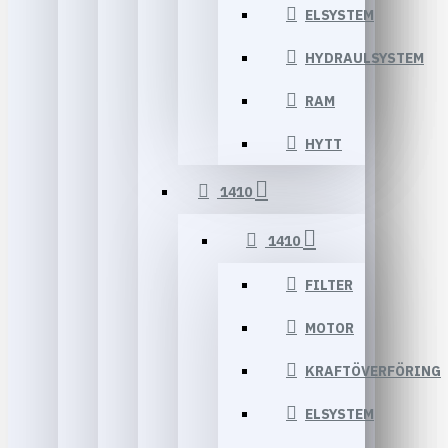
ELSYSTEM
HYDRAULSYSTEM
RAM
HYTT
1410
1410
FILTER
MOTOR
KRAFTÖVERFÖRING
ELSYSTEM