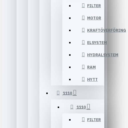
FILTER
MOTOR
KRAFTÖVERFÖRING
ELSYSTEM
HYDRALSYSTEM
RAM
HYTT
1110
1110
FILTER