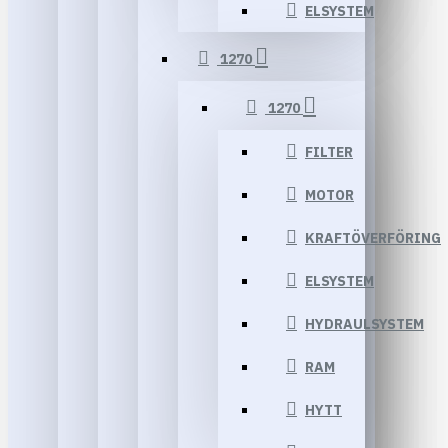
ELSYSTEM
1270
1270
FILTER
MOTOR
KRAFTÖVERFÖRING
ELSYSTEM
HYDRAULSYSTEM
RAM
HYTT