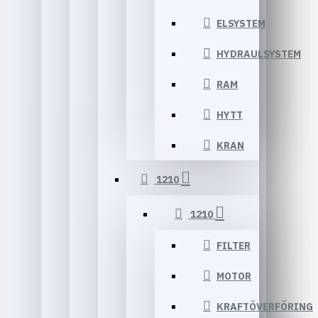
ELSYSTEM
HYDRAULSYSTEM
RAM
HYTT
KRAN
1210
1210
FILTER
MOTOR
KRAFTÖVERFÖRING