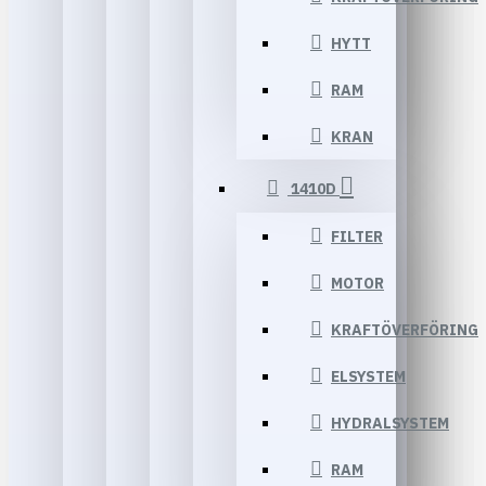
HYTT
RAM
KRAN
1410D
FILTER
MOTOR
KRAFTÖVERFÖRING
ELSYSTEM
HYDRALSYSTEM
RAM