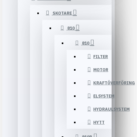
SKOTARE
810
810
FILTER
MOTOR
KRAFTÖVERFÖRING
ELSYSTEM
HYDRAULSYSTEM
HYTT