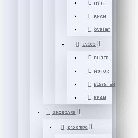
HYTT
KRAN
ÖVRIGT
1710D
FILTER
MOTOR
ELSYSTEM
KRAN
SKÖRDARE
04XX/570