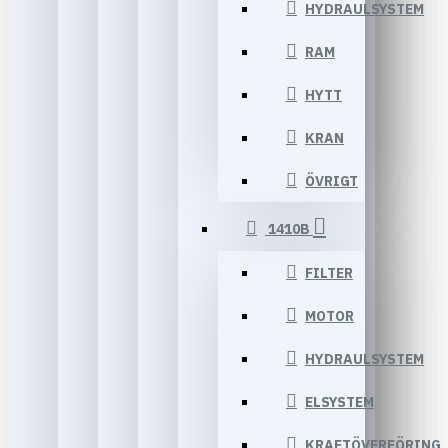
HYDRAULSYSTEM
RAM
HYTT
KRAN
ÖVRIGT
1410B
FILTER
MOTOR
HYDRAULSYSTEM
ELSYSTEM
KRAFTÖVERFÖRING