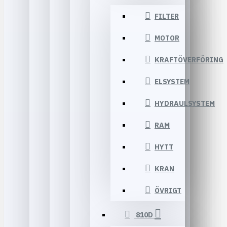
FILTER
MOTOR
KRAFTÖVERFÖRING
ELSYSTEM
HYDRAULSYSTEM
RAM
HYTT
KRAN
ÖVRIGT
810D