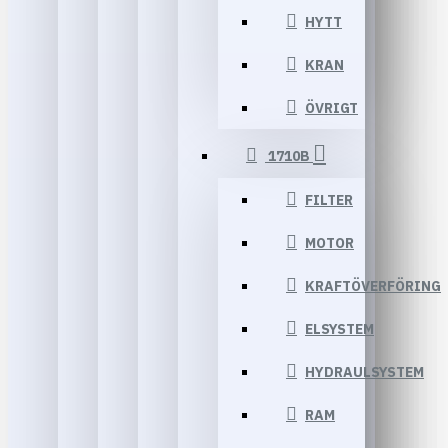
HYTT
KRAN
ÖVRIGT
1710B
FILTER
MOTOR
KRAFTÖVERFÖRING
ELSYSTEM
HYDRAULSYSTEM
RAM