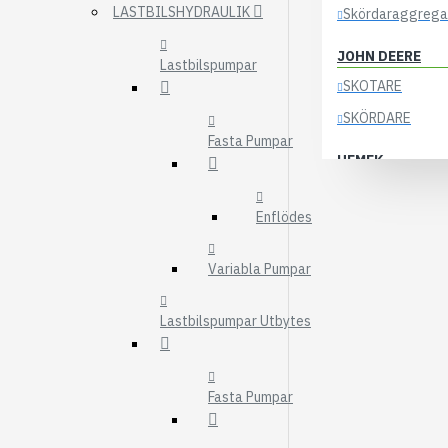
LASTBILSHYDRAULIK
Skördaraggrega
JOHN DEERE
Lastbilspumpar
SKOTARE
SKÖRDARE
Fasta Pumpar
HEMEK
ELSYSTEM
Enflödes
ÖVRIGA DELAR
KOCKUMS
Variabla Pumpar
83-35
Lastbilspumpar Utbytes
84-35
85-35
Fasta Pumpar
KRANAR
ÖSA