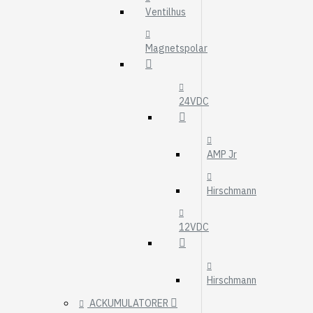
MOTOROLJEFIL
Ventilhus
HYDRAULFILTER
Magnetspolar
Visa fler
VÄRMARE
WEBASTO
24VDC
EBERSPÄCHER
AMP Jr
Hirschmann
12VDC
Hirschmann
ACKUMULATORER