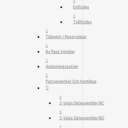
FMG
Enflödes
UTBYTESENHET
Tvåflödes
ELSYSTEM
HYDRAULIK
Tillbehör / Reservdelar
EL / ELEKTRONI
By Pass Ventiler
KABEL
KONTAKTDON
Anslutningssatser
STRÖMSTÄLLAR
Patronventiler Och Ventilhus
RELÄER
Visa fler
FILTER
2-Vägs Sätesventiler NC
LUFTFILTER
2-Vägs Sätesventiler NO
BRÄNSLEFILTER