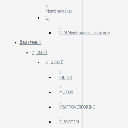
Membranackar
ELM Membranackumulatorer
ÖSA/FMG
250
250S
FILTER
MOTOR
KRAFTÖVERFÖRING
ELSYSTEM