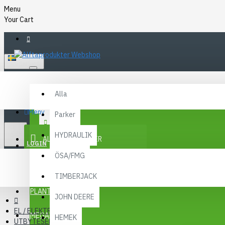
Menu
Your Cart
SVENSKA
Alla
Alla
FAQ
Meny
Parker
KR
KONTAKT
SEK
HYDRAULIK
ALLA KATEGORIER
SEK
LOGIN
ÖSA/FMG
REGISTER
KAMPANJER
TIMBERJACK
Menu
PLANTMA X
JOHN DEERE
EL / ELEKTRONIK
MEGA MENY
HEMEK
UTBYTESENHETER