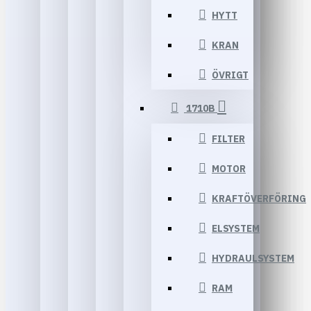
HYTT
KRAN
ÖVRIGT
1710B
FILTER
MOTOR
KRAFTÖVERFÖRING
ELSYSTEM
HYDRAULSYSTEM
RAM