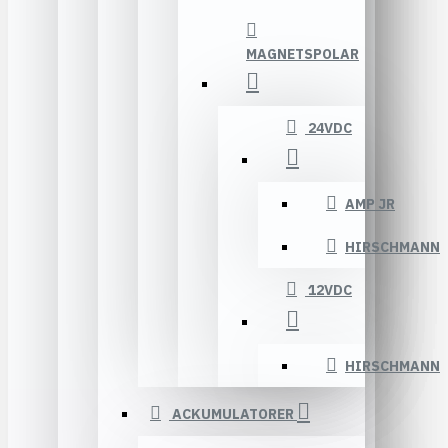
MAGNETSPOLAR
24VDC
AMP JR
HIRSCHMANN
12VDC
HIRSCHMANN
ACKUMULATORER