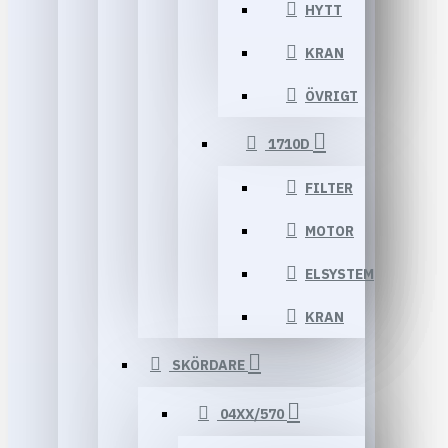
HYTT
KRAN
ÖVRIGT
1710D
FILTER
MOTOR
ELSYSTEM
KRAN
SKÖRDARE
04XX/570