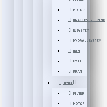
MOTOR
KRAFTÖVERFÖRING
ELSYSTEM
HYDRAULSYSTEM
RAM
HYTT
KRAN
870B
FILTER
MOTOR