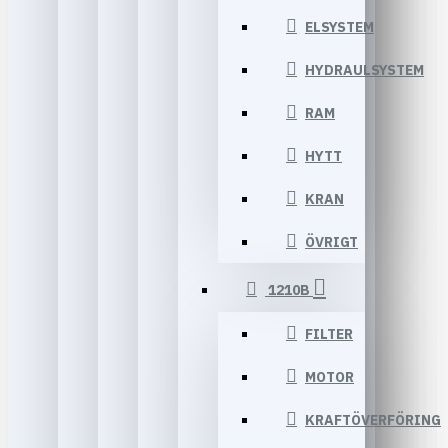
ELSYSTEM
HYDRAULSYSTEM
RAM
HYTT
KRAN
ÖVRIGT
1210B
FILTER
MOTOR
KRAFTÖVERFÖRING