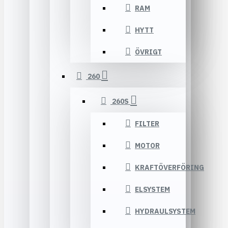
RAM
HYTT
ÖVRIGT
260
260S
FILTER
MOTOR
KRAFTÖVERFÖRING
ELSYSTEM
HYDRAULSYSTEM