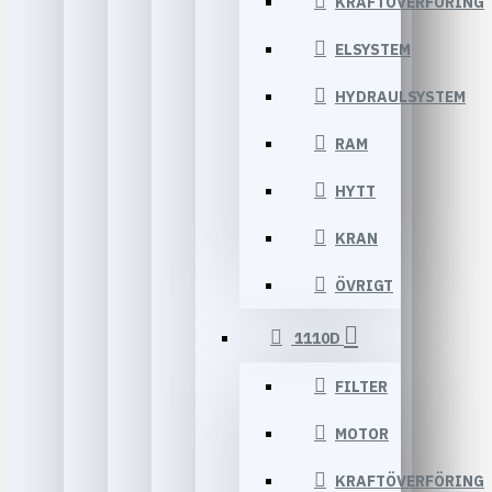
KRAFTÖVERFÖRING
ELSYSTEM
HYDRAULSYSTEM
RAM
HYTT
KRAN
ÖVRIGT
1110D
FILTER
MOTOR
KRAFTÖVERFÖRING