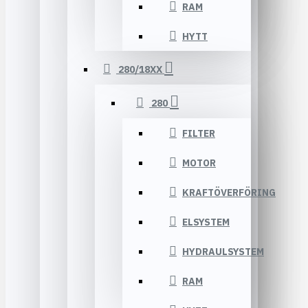
RAM
HYTT
280/18XX
280
FILTER
MOTOR
KRAFTÖVERFÖRING
ELSYSTEM
HYDRAULSYSTEM
RAM