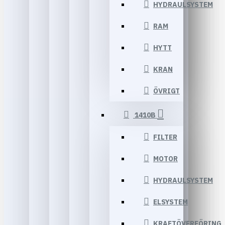
HYDRAULSYSTEM
RAM
HYTT
KRAN
ÖVRIGT
1410B
FILTER
MOTOR
HYDRAULSYSTEM
ELSYSTEM
KRAFTÖVERFÖRING