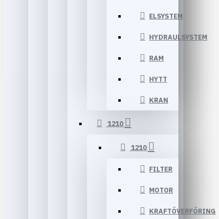
ELSYSTEM
HYDRAULSYSTEM
RAM
HYTT
KRAN
1210
1210
FILTER
MOTOR
KRAFTÖVERFÖRING