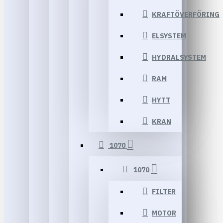
KRAFTÖVERFÖRING
ELSYSTEM
HYDRALSYSTEM
RAM
HYTT
KRAN
1070
1070
FILTER
MOTOR