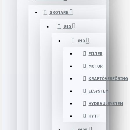
SKOTARE
810
810
FILTER
MOTOR
KRAFTÖVERFÖRING
ELSYSTEM
HYDRAULSYSTEM
HYTT