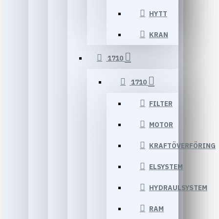
HYTT
KRAN
1710
1710
FILTER
MOTOR
KRAFTÖVERFÖRING
ELSYSTEM
HYDRAULSYSTEM
RAM