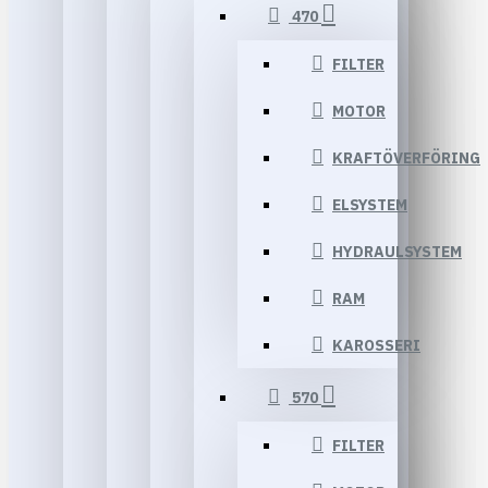
470
FILTER
MOTOR
KRAFTÖVERFÖRING
ELSYSTEM
HYDRAULSYSTEM
RAM
KAROSSERI
570
FILTER