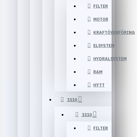
FILTER
MOTOR
KRAFTÖVERFÖRING
ELSYSTEM
HYDRALSYSTEM
RAM
HYTT
1110
1110
FILTER