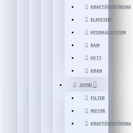
KRAFTÖVERFÖRING
ELSYSTEM
HYDRAULSYSTEM
RAM
HYTT
KRAN
1070D
FILTER
MOTOR
KRAFTÖVERFÖRING