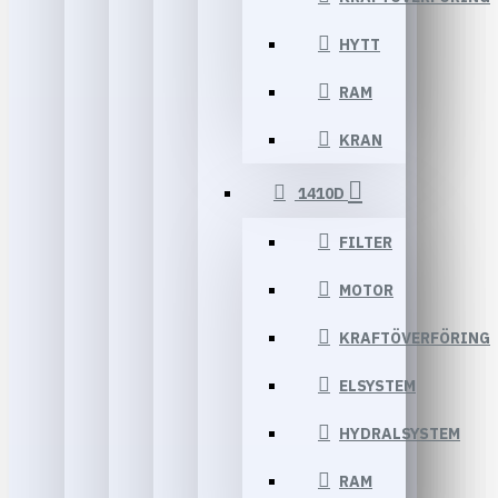
HYTT
RAM
KRAN
1410D
FILTER
MOTOR
KRAFTÖVERFÖRING
ELSYSTEM
HYDRALSYSTEM
RAM