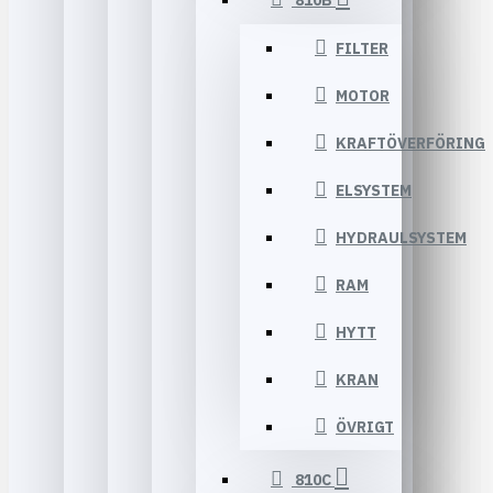
810B
FILTER
MOTOR
KRAFTÖVERFÖRING
ELSYSTEM
HYDRAULSYSTEM
RAM
HYTT
KRAN
ÖVRIGT
810C