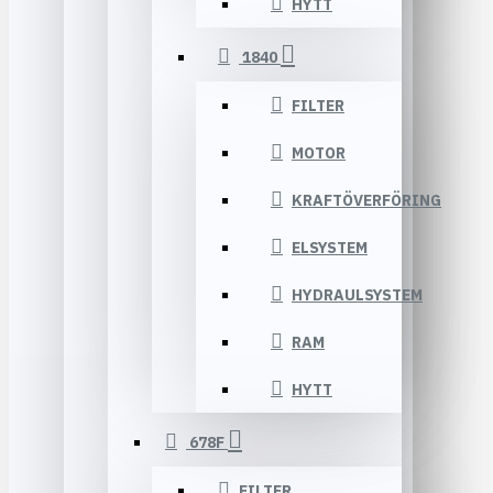
HYTT
1840
FILTER
MOTOR
KRAFTÖVERFÖRING
ELSYSTEM
HYDRAULSYSTEM
RAM
HYTT
678F
FILTER