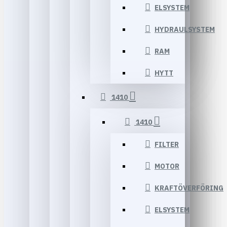
ELSYSTEM
HYDRAULSYSTEM
RAM
HYTT
1410
1410
FILTER
MOTOR
KRAFTÖVERFÖRING
ELSYSTEM