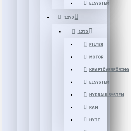
ELSYSTEM
1270
1270
FILTER
MOTOR
KRAFTÖVERFÖRING
ELSYSTEM
HYDRAULSYSTEM
RAM
HYTT