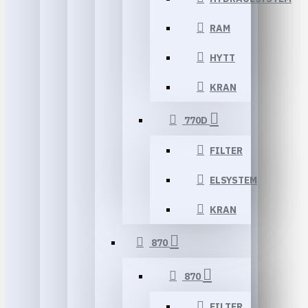
RAM
HYTT
KRAN
770D
FILTER
ELSYSTEM
KRAN
870
870
FILTER