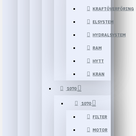
KRAFTÖVERFÖRING
ELSYSTEM
HYDRALSYSTEM
RAM
HYTT
KRAN
1070
1070
FILTER
MOTOR