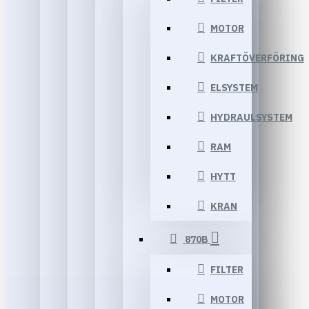
MOTOR
KRAFTÖVERFÖRING
ELSYSTEM
HYDRAULSYSTEM
RAM
HYTT
KRAN
870B
FILTER
MOTOR