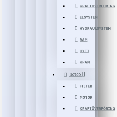
KRAFTÖVERFÖRING
ELSYSTEM
HYDRAULSYSTEM
RAM
HYTT
KRAN
1070D
FILTER
MOTOR
KRAFTÖVERFÖRING