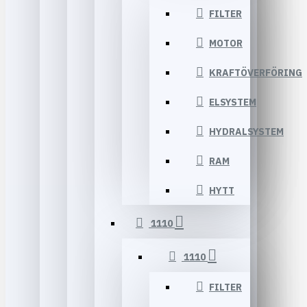
FILTER
MOTOR
KRAFTÖVERFÖRING
ELSYSTEM
HYDRALSYSTEM
RAM
HYTT
1110
1110
FILTER