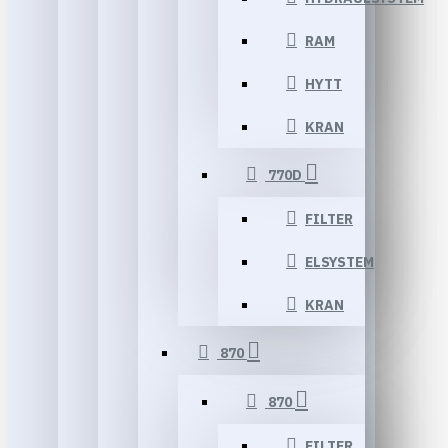
RAM
HYTT
KRAN
770D
FILTER
ELSYSTEM
KRAN
870
870
FILTER