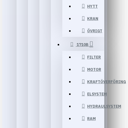
HYTT
KRAN
ÖVRIGT
1710B
FILTER
MOTOR
KRAFTÖVERFÖRING
ELSYSTEM
HYDRAULSYSTEM
RAM