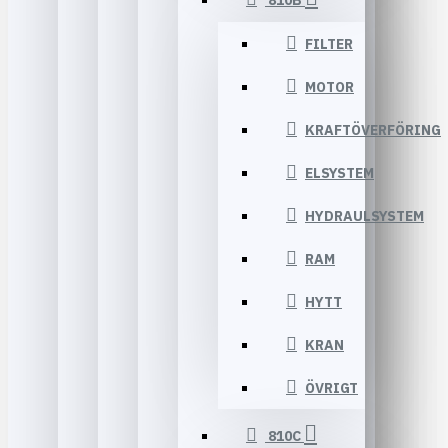
810B
FILTER
MOTOR
KRAFTÖVERFÖRING
ELSYSTEM
HYDRAULSYSTEM
RAM
HYTT
KRAN
ÖVRIGT
810C