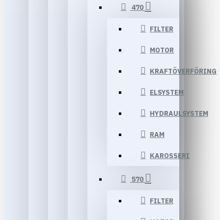
470
FILTER
MOTOR
KRAFTÖVERFÖRING
ELSYSTEM
HYDRAULSYSTEM
RAM
KAROSSERI
570
FILTER