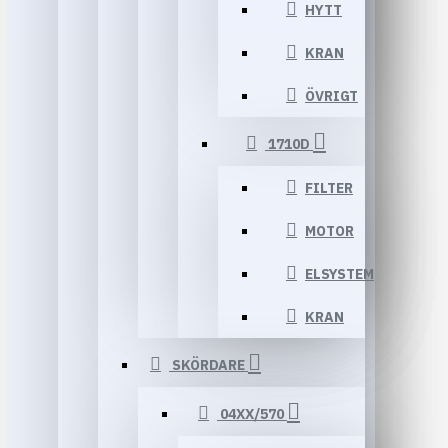
HYTT
KRAN
ÖVRIGT
1710D
FILTER
MOTOR
ELSYSTEM
KRAN
SKÖRDARE
04XX/570