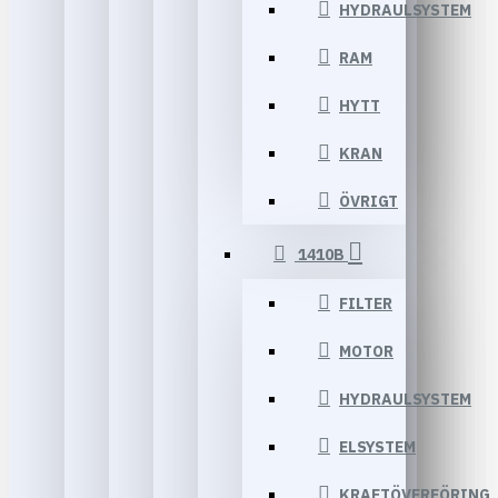
HYDRAULSYSTEM
RAM
HYTT
KRAN
ÖVRIGT
1410B
FILTER
MOTOR
HYDRAULSYSTEM
ELSYSTEM
KRAFTÖVERFÖRING