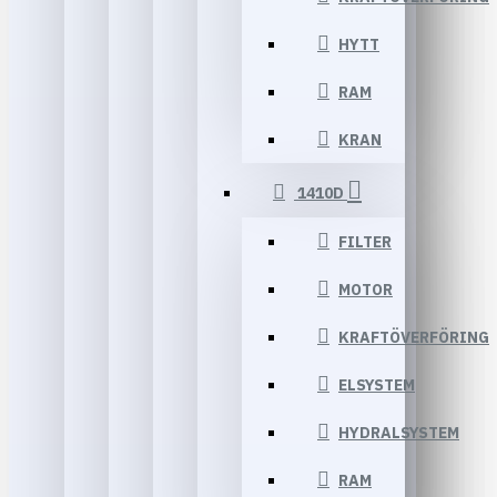
HYTT
RAM
KRAN
1410D
FILTER
MOTOR
KRAFTÖVERFÖRING
ELSYSTEM
HYDRALSYSTEM
RAM