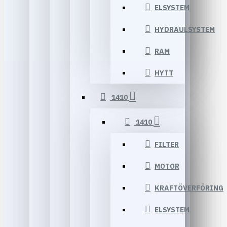
ELSYSTEM
HYDRAULSYSTEM
RAM
HYTT
1410
1410
FILTER
MOTOR
KRAFTÖVERFÖRING
ELSYSTEM