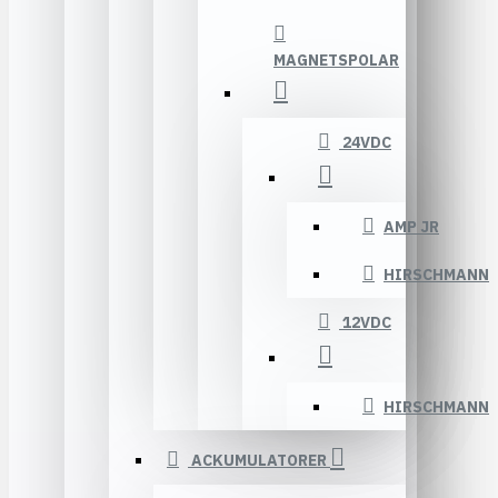
MAGNETSPOLAR
24VDC
AMP JR
HIRSCHMANN
12VDC
HIRSCHMANN
ACKUMULATORER