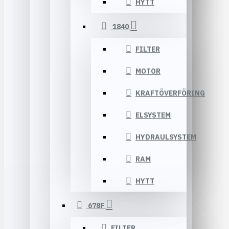
HYTT
1840
FILTER
MOTOR
KRAFTÖVERFÖRING
ELSYSTEM
HYDRAULSYSTEM
RAM
HYTT
678F
FILTER