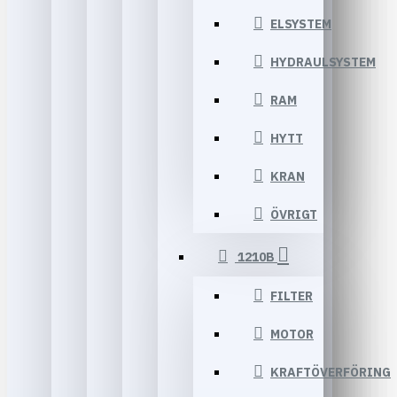
ELSYSTEM
HYDRAULSYSTEM
RAM
HYTT
KRAN
ÖVRIGT
1210B
FILTER
MOTOR
KRAFTÖVERFÖRING