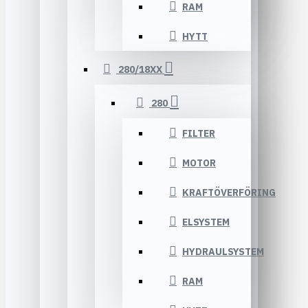
RAM
HYTT
280/18XX
280
FILTER
MOTOR
KRAFTÖVERFÖRING
ELSYSTEM
HYDRAULSYSTEM
RAM