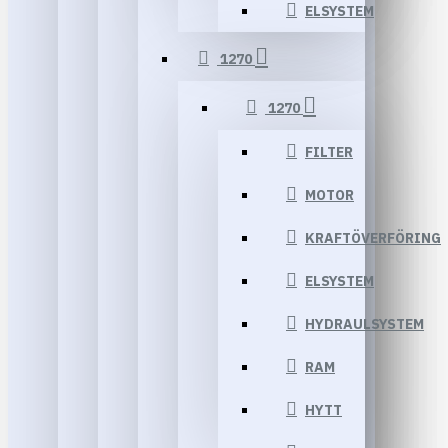
ELSYSTEM
1270
1270
FILTER
MOTOR
KRAFTÖVERFÖRING
ELSYSTEM
HYDRAULSYSTEM
RAM
HYTT