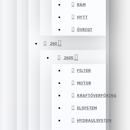
RAM
HYTT
ÖVRIGT
260
260S
FILTER
MOTOR
KRAFTÖVERFÖRING
ELSYSTEM
HYDRAULSYSTEM