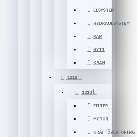
ELSYSTEM
HYDRAULSYSTEM
RAM
HYTT
KRAN
1210
1210
FILTER
MOTOR
KRAFTÖVERFÖRING