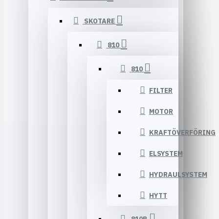
SKOTARE
810
810
FILTER
MOTOR
KRAFTÖVERFÖRING
ELSYSTEM
HYDRAULSYSTEM
HYTT