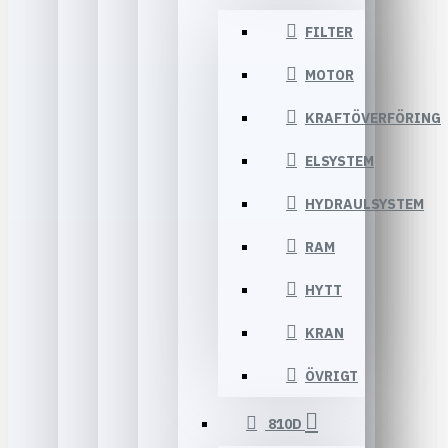
FILTER
MOTOR
KRAFTÖVERFÖRING
ELSYSTEM
HYDRAULSYSTEM
RAM
HYTT
KRAN
ÖVRIGT
810D