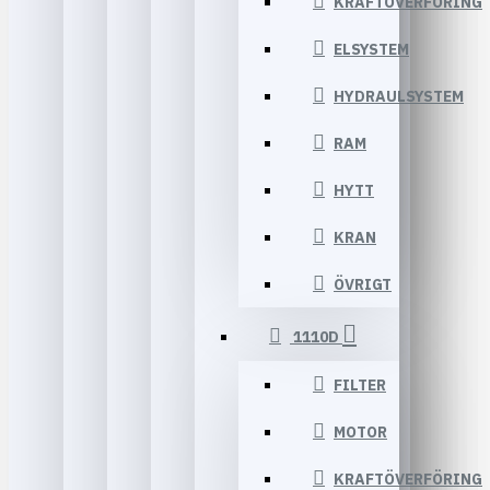
KRAFTÖVERFÖRING
ELSYSTEM
HYDRAULSYSTEM
RAM
HYTT
KRAN
ÖVRIGT
1110D
FILTER
MOTOR
KRAFTÖVERFÖRING