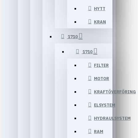
HYTT
KRAN
1710
1710
FILTER
MOTOR
KRAFTÖVERFÖRING
ELSYSTEM
HYDRAULSYSTEM
RAM