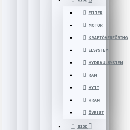
810B
FILTER
MOTOR
KRAFTÖVERFÖRING
ELSYSTEM
HYDRAULSYSTEM
RAM
HYTT
KRAN
ÖVRIGT
810C