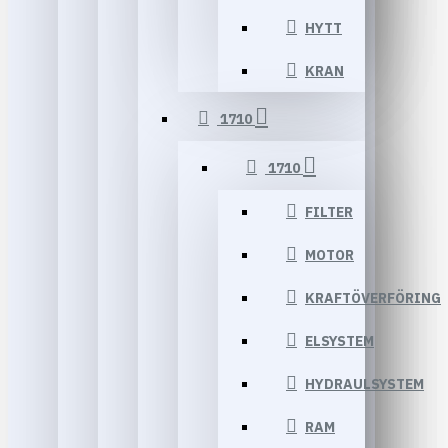
HYTT
KRAN
1710
1710
FILTER
MOTOR
KRAFTÖVERFÖRING
ELSYSTEM
HYDRAULSYSTEM
RAM