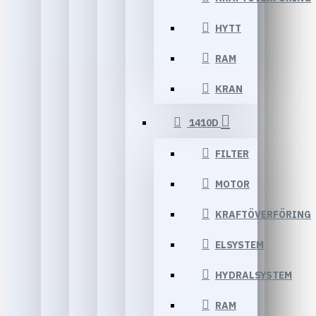
HYTT
RAM
KRAN
1410D
FILTER
MOTOR
KRAFTÖVERFÖRING
ELSYSTEM
HYDRALSYSTEM
RAM