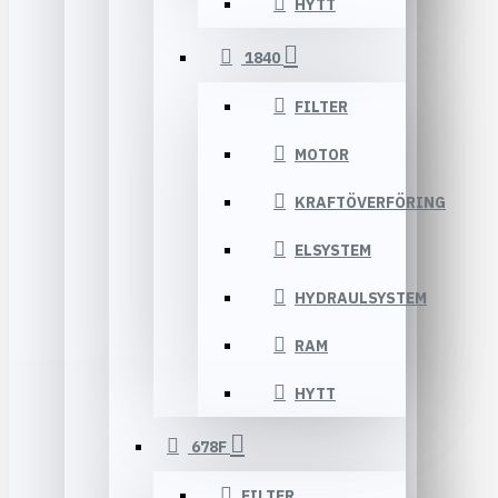
HYTT
1840
FILTER
MOTOR
KRAFTÖVERFÖRING
ELSYSTEM
HYDRAULSYSTEM
RAM
HYTT
678F
FILTER