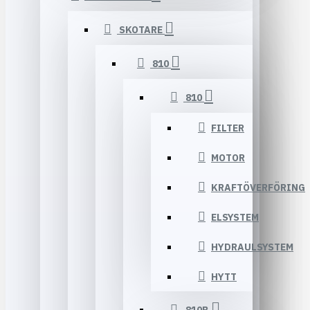
SKOTARE
810
810
FILTER
MOTOR
KRAFTÖVERFÖRING
ELSYSTEM
HYDRAULSYSTEM
HYTT