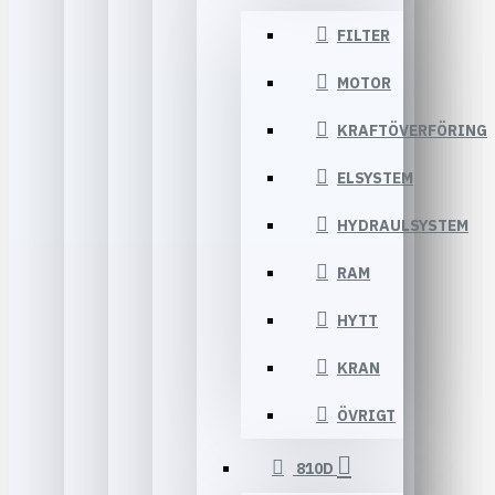
FILTER
MOTOR
KRAFTÖVERFÖRING
ELSYSTEM
HYDRAULSYSTEM
RAM
HYTT
KRAN
ÖVRIGT
810D