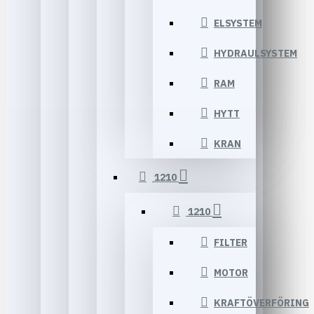
ELSYSTEM
HYDRAULSYSTEM
RAM
HYTT
KRAN
1210
1210
FILTER
MOTOR
KRAFTÖVERFÖRING