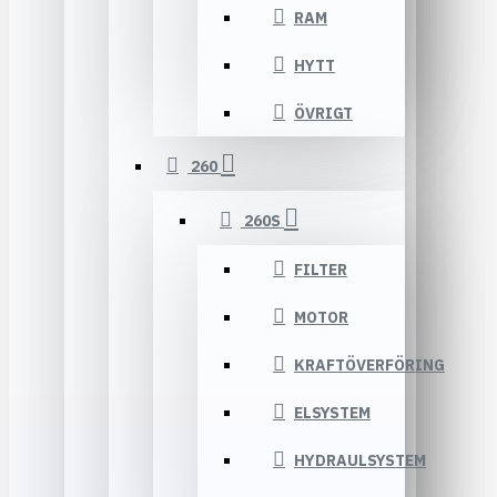
RAM
HYTT
ÖVRIGT
260
260S
FILTER
MOTOR
KRAFTÖVERFÖRING
ELSYSTEM
HYDRAULSYSTEM