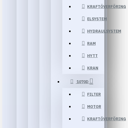
KRAFTÖVERFÖRING
ELSYSTEM
HYDRAULSYSTEM
RAM
HYTT
KRAN
1070D
FILTER
MOTOR
KRAFTÖVERFÖRING