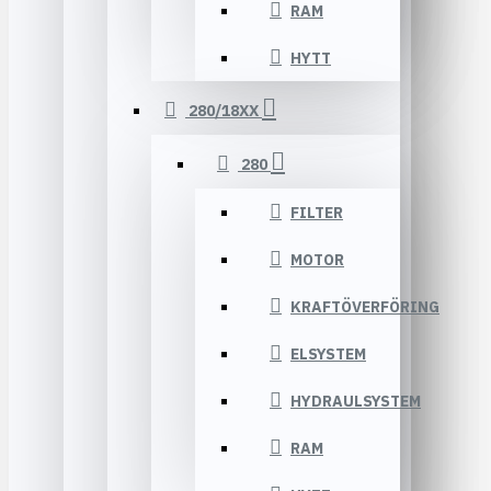
RAM
HYTT
280/18XX
280
FILTER
MOTOR
KRAFTÖVERFÖRING
ELSYSTEM
HYDRAULSYSTEM
RAM