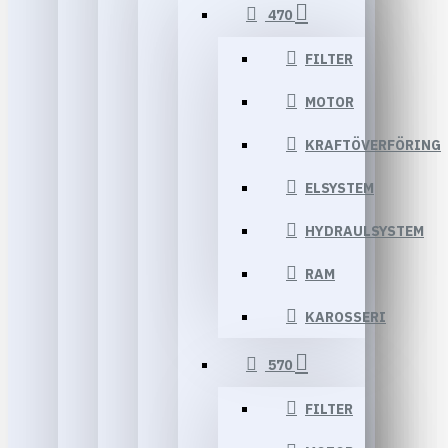
470
FILTER
MOTOR
KRAFTÖVERFÖRING
ELSYSTEM
HYDRAULSYSTEM
RAM
KAROSSERI
570
FILTER