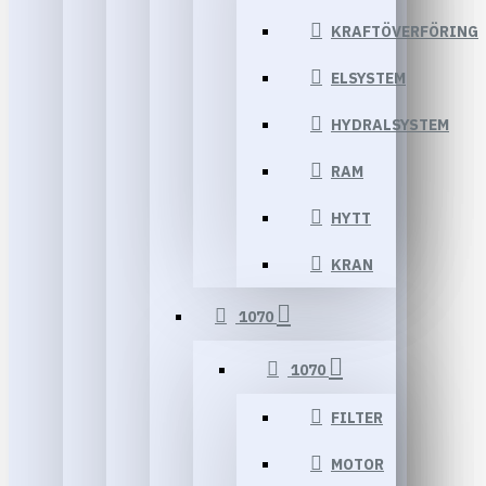
KRAFTÖVERFÖRING
ELSYSTEM
HYDRALSYSTEM
RAM
HYTT
KRAN
1070
1070
FILTER
MOTOR