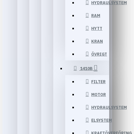
HYDRAULSYSTEM
RAM
HYTT
KRAN
ÖVRIGT
1410B
FILTER
MOTOR
HYDRAULSYSTEM
ELSYSTEM
KRAFTÖVERFÖRING