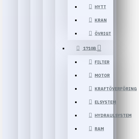
HYTT
KRAN
ÖVRIGT
1710B
FILTER
MOTOR
KRAFTÖVERFÖRING
ELSYSTEM
HYDRAULSYSTEM
RAM