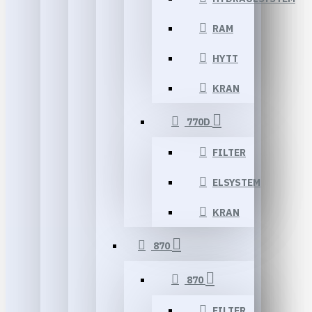
RAM
HYTT
KRAN
770D
FILTER
ELSYSTEM
KRAN
870
870
FILTER