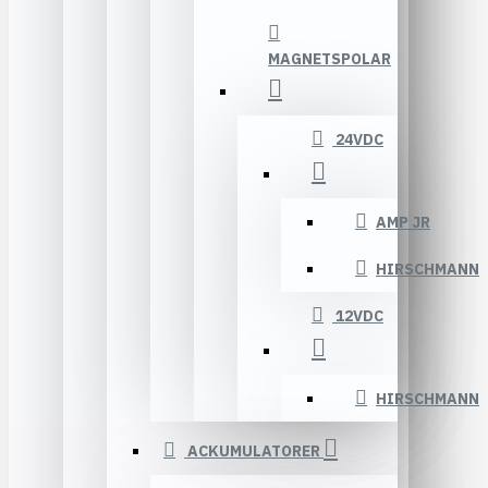
MAGNETSPOLAR
24VDC
AMP JR
HIRSCHMANN
12VDC
HIRSCHMANN
ACKUMULATORER