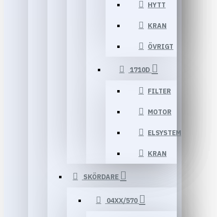
HYTT
KRAN
ÖVRIGT
1710D
FILTER
MOTOR
ELSYSTEM
KRAN
SKÖRDARE
04XX/570