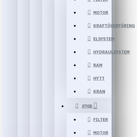
MOTOR
KRAFTÖVERFÖRING
ELSYSTEM
HYDRAULSYSTEM
RAM
HYTT
KRAN
870B
FILTER
MOTOR