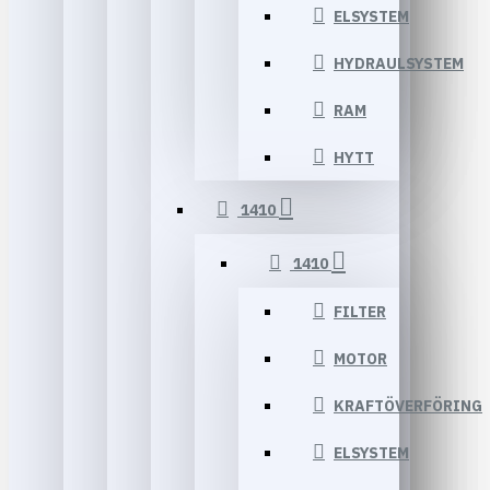
ELSYSTEM
HYDRAULSYSTEM
RAM
HYTT
1410
1410
FILTER
MOTOR
KRAFTÖVERFÖRING
ELSYSTEM