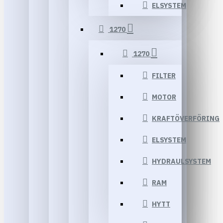
ELSYSTEM
1270
1270
FILTER
MOTOR
KRAFTÖVERFÖRING
ELSYSTEM
HYDRAULSYSTEM
RAM
HYTT