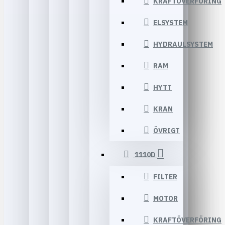
KRAFTÖVERFÖRING
ELSYSTEM
HYDRAULSYSTEM
RAM
HYTT
KRAN
ÖVRIGT
1110D
FILTER
MOTOR
KRAFTÖVERFÖRING