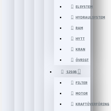
ELSYSTEM
HYDRAULSYSTEM
RAM
HYTT
KRAN
ÖVRIGT
1210B
FILTER
MOTOR
KRAFTÖVERFÖRING