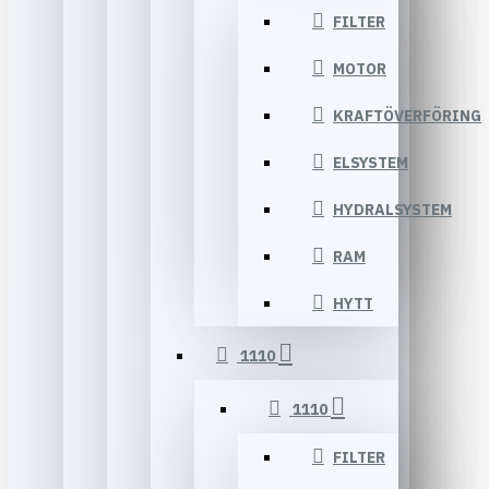
FILTER
MOTOR
KRAFTÖVERFÖRING
ELSYSTEM
HYDRALSYSTEM
RAM
HYTT
1110
1110
FILTER