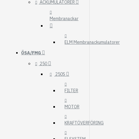
ACKUMULATORER
Membranackar
ELM Membranackumulatorer
ÖSA/FMG
250
250S
FILTER
MOTOR
KRAFTÖVERFÖRING