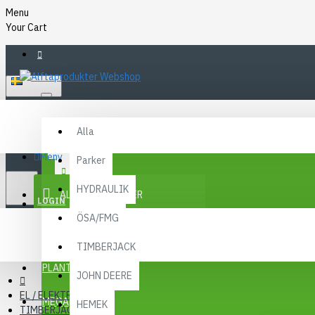
Menu
Your Cart
SVENSKA
Alla
Alla
FAQ
Meny
Parker
KR
KONTAKT
SEK
HYDRAULIK
ALLA KATEGORIER
SEK
LOGIN
ÖSA/FMG
REGISTER
KAMPANJER
TIMBERJACK
Menu
PLANTMA X
JOHN DEERE
EL / ELEKTRONIK
MEGA MENY
HEMEK
TIMBERJACK