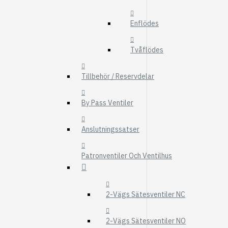
FMG
Enflödes
UTBYTESENHET
ELSYSTEM
Tvåflödes
HYDRAULIK
Tillbehör / Reservdelar
EL / ELEKTRONI
KABEL
By Pass Ventiler
KONTAKTDON
Anslutningssatser
STRÖMSTÄLLAR
RELÄER
Patronventiler Och Ventilhus
Visa fler
FILTER
2-Vägs Sätesventiler NC
LUFTFILTER
BRÄNSLEFILTER
2-Vägs Sätesventiler NO