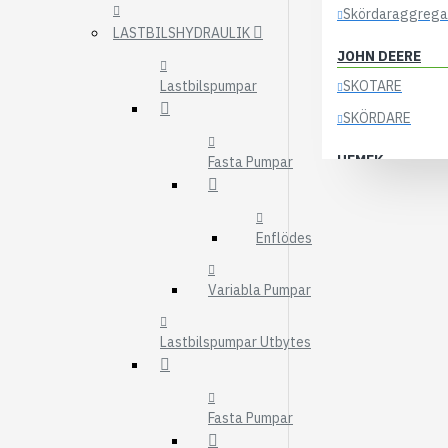
Skördaraggrega
LASTBILSHYDRAULIK
JOHN DEERE
Lastbilspumpar
SKOTARE
SKÖRDARE
HEMEK
Fasta Pumpar
ELSYSTEM
ÖVRIGA DELAR
Enflödes
KOCKUMS
Variabla Pumpar
83-35
84-35
Lastbilspumpar Utbytes
85-35
KRANAR
Fasta Pumpar
ÖSA