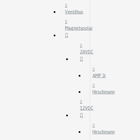
MOTOROLJEFIL
Ventilhus
HYDRAULFILTER
Visa fler
Magnetspolar
VÄRMARE
WEBASTO
24VDC
EBERSPÄCHER
AMP Jr
Hirschmann
12VDC
Hirschmann