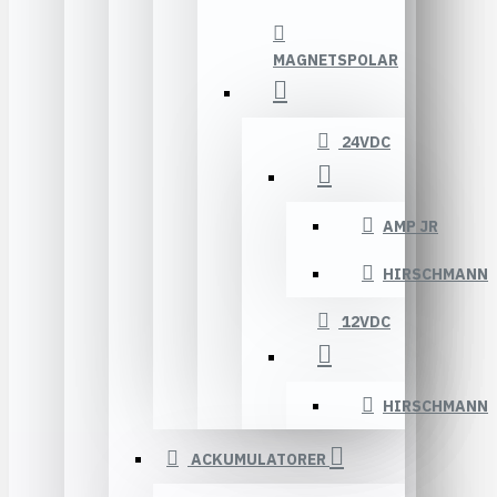
MAGNETSPOLAR
24VDC
AMP JR
HIRSCHMANN
12VDC
HIRSCHMANN
ACKUMULATORER