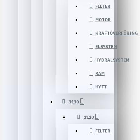
FILTER
MOTOR
KRAFTÖVERFÖRING
ELSYSTEM
HYDRALSYSTEM
RAM
HYTT
1110
1110
FILTER