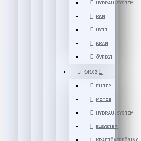
HYDRAULSYSTEM
RAM
HYTT
KRAN
ÖVRIGT
1410B
FILTER
MOTOR
HYDRAULSYSTEM
ELSYSTEM
KRAFTÖVERFÖRING