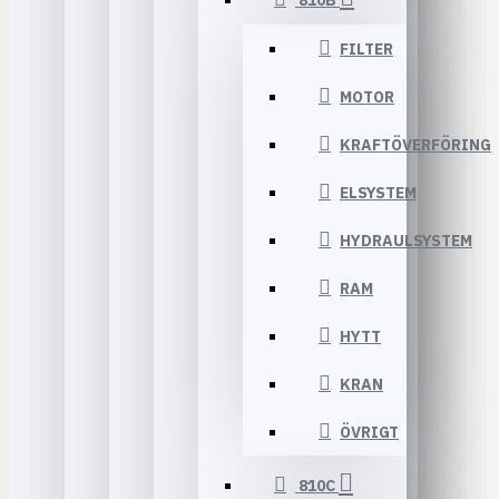
810B
FILTER
MOTOR
KRAFTÖVERFÖRING
ELSYSTEM
HYDRAULSYSTEM
RAM
HYTT
KRAN
ÖVRIGT
810C