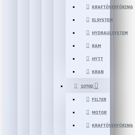
KRAFTÖVERFÖRING
ELSYSTEM
HYDRAULSYSTEM
RAM
HYTT
KRAN
1070D
FILTER
MOTOR
KRAFTÖVERFÖRING