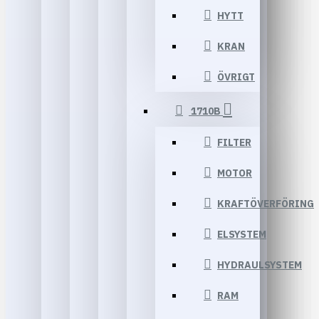
HYTT
KRAN
ÖVRIGT
1710B
FILTER
MOTOR
KRAFTÖVERFÖRING
ELSYSTEM
HYDRAULSYSTEM
RAM