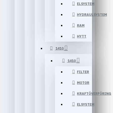
ELSYSTEM
HYDRAULSYSTEM
RAM
HYTT
1410
1410
FILTER
MOTOR
KRAFTÖVERFÖRING
ELSYSTEM