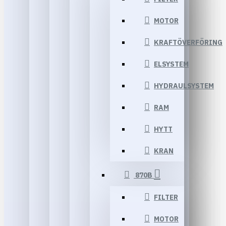
MOTOR
KRAFTÖVERFÖRING
ELSYSTEM
HYDRAULSYSTEM
RAM
HYTT
KRAN
870B
FILTER
MOTOR