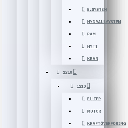
ELSYSTEM
HYDRAULSYSTEM
RAM
HYTT
KRAN
1210
1210
FILTER
MOTOR
KRAFTÖVERFÖRING