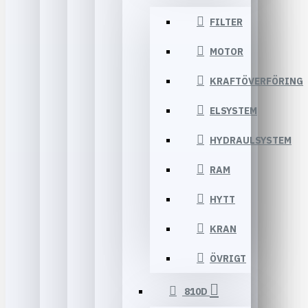
FILTER
MOTOR
KRAFTÖVERFÖRING
ELSYSTEM
HYDRAULSYSTEM
RAM
HYTT
KRAN
ÖVRIGT
810D