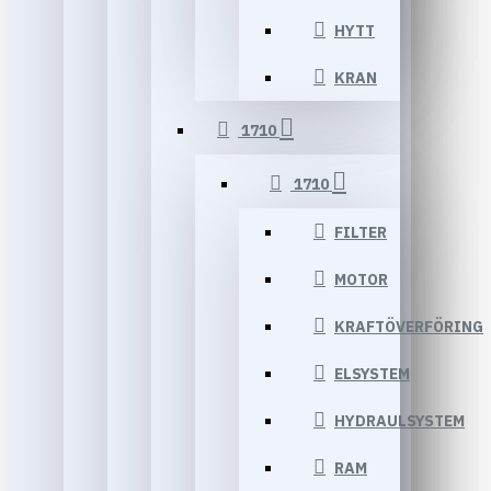
HYTT
KRAN
1710
1710
FILTER
MOTOR
KRAFTÖVERFÖRING
ELSYSTEM
HYDRAULSYSTEM
RAM