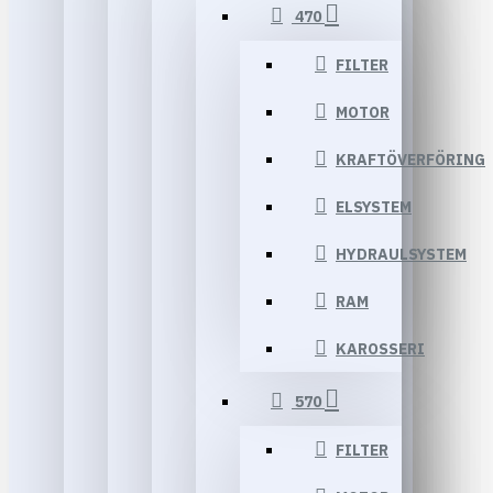
470
FILTER
MOTOR
KRAFTÖVERFÖRING
ELSYSTEM
HYDRAULSYSTEM
RAM
KAROSSERI
570
FILTER