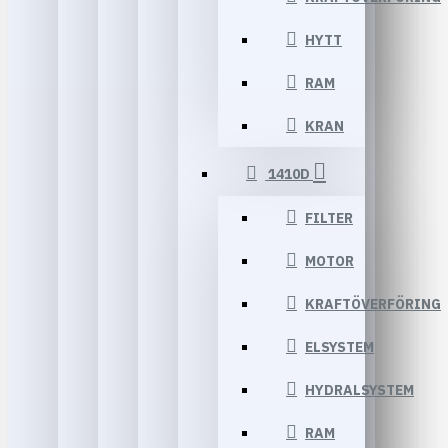
HYTT
RAM
KRAN
1410D
FILTER
MOTOR
KRAFTÖVERFÖRING
ELSYSTEM
HYDRALSYSTEM
RAM