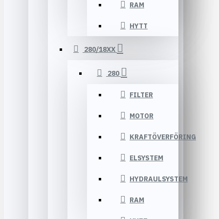
RAM
HYTT
280/18XX
280
FILTER
MOTOR
KRAFTÖVERFÖRING
ELSYSTEM
HYDRAULSYSTEM
RAM