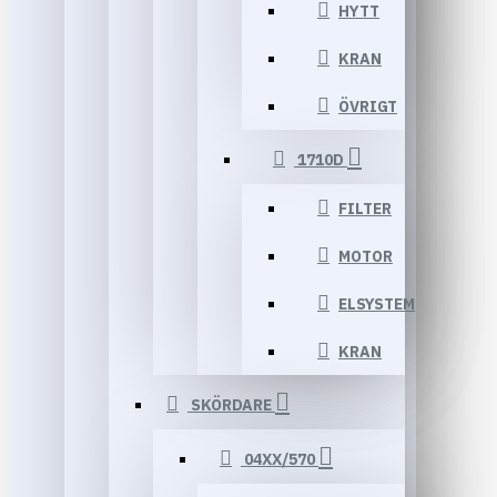
HYTT
KRAN
ÖVRIGT
1710D
FILTER
MOTOR
ELSYSTEM
KRAN
SKÖRDARE
04XX/570