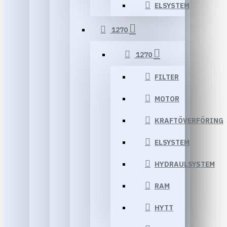
ELSYSTEM
1270
1270
FILTER
MOTOR
KRAFTÖVERFÖRING
ELSYSTEM
HYDRAULSYSTEM
RAM
HYTT