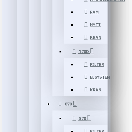
RAM
HYTT
KRAN
770D
FILTER
ELSYSTEM
KRAN
870
870
FILTER