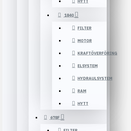
HYTT
1840
FILTER
MOTOR
KRAFTÖVERFÖRING
ELSYSTEM
HYDRAULSYSTEM
RAM
HYTT
678F
FILTER