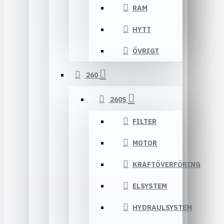
RAM
HYTT
ÖVRIGT
260
260S
FILTER
MOTOR
KRAFTÖVERFÖRING
ELSYSTEM
HYDRAULSYSTEM