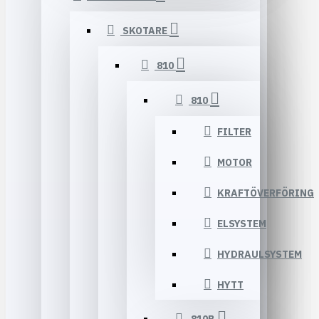
SKOTARE
810
810
FILTER
MOTOR
KRAFTÖVERFÖRING
ELSYSTEM
HYDRAULSYSTEM
HYTT