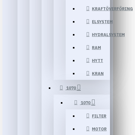
KRAFTÖVERFÖRING
ELSYSTEM
HYDRALSYSTEM
RAM
HYTT
KRAN
1070
1070
FILTER
MOTOR