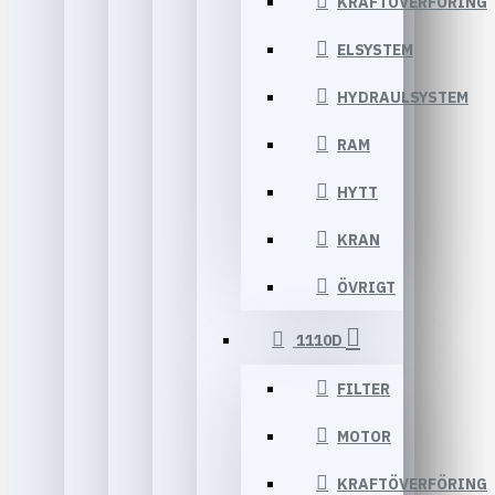
KRAFTÖVERFÖRING
ELSYSTEM
HYDRAULSYSTEM
RAM
HYTT
KRAN
ÖVRIGT
1110D
FILTER
MOTOR
KRAFTÖVERFÖRING