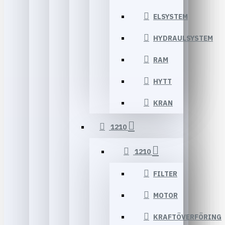
ELSYSTEM
HYDRAULSYSTEM
RAM
HYTT
KRAN
1210
1210
FILTER
MOTOR
KRAFTÖVERFÖRING