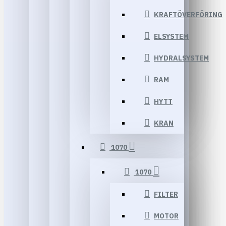
KRAFTÖVERFÖRING
ELSYSTEM
HYDRALSYSTEM
RAM
HYTT
KRAN
1070
1070
FILTER
MOTOR