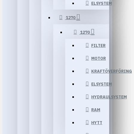
ELSYSTEM
1270
1270
FILTER
MOTOR
KRAFTÖVERFÖRING
ELSYSTEM
HYDRAULSYSTEM
RAM
HYTT