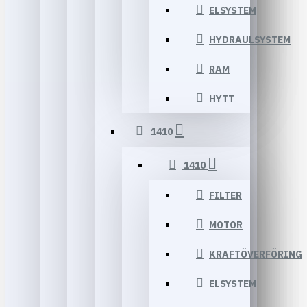
ELSYSTEM
HYDRAULSYSTEM
RAM
HYTT
1410
1410
FILTER
MOTOR
KRAFTÖVERFÖRING
ELSYSTEM