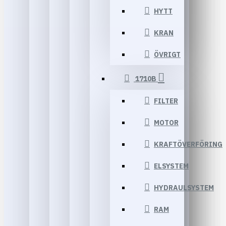
HYTT
KRAN
ÖVRIGT
1710B
FILTER
MOTOR
KRAFTÖVERFÖRING
ELSYSTEM
HYDRAULSYSTEM
RAM