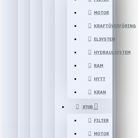
MOTOR
KRAFTÖVERFÖRING
ELSYSTEM
HYDRAULSYSTEM
RAM
HYTT
KRAN
870B
FILTER
MOTOR