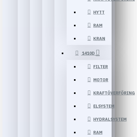
HYTT
RAM
KRAN
1410D
FILTER
MOTOR
KRAFTÖVERFÖRING
ELSYSTEM
HYDRALSYSTEM
RAM