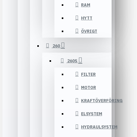
RAM
HYTT
ÖVRIGT
260
260S
FILTER
MOTOR
KRAFTÖVERFÖRING
ELSYSTEM
HYDRAULSYSTEM