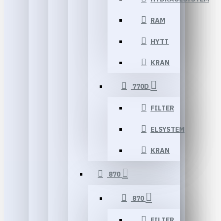
RAM
HYTT
KRAN
770D
FILTER
ELSYSTEM
KRAN
870
870
FILTER