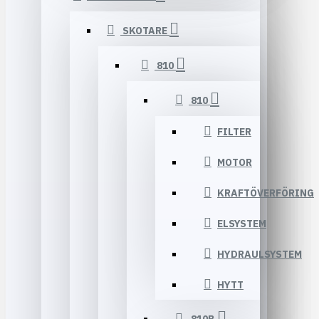
SKOTARE
810
810
FILTER
MOTOR
KRAFTÖVERFÖRING
ELSYSTEM
HYDRAULSYSTEM
HYTT