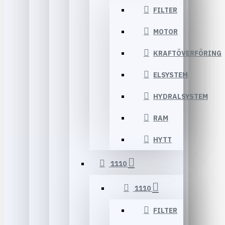
FILTER
MOTOR
KRAFTÖVERFÖRING
ELSYSTEM
HYDRALSYSTEM
RAM
HYTT
1110
1110
FILTER