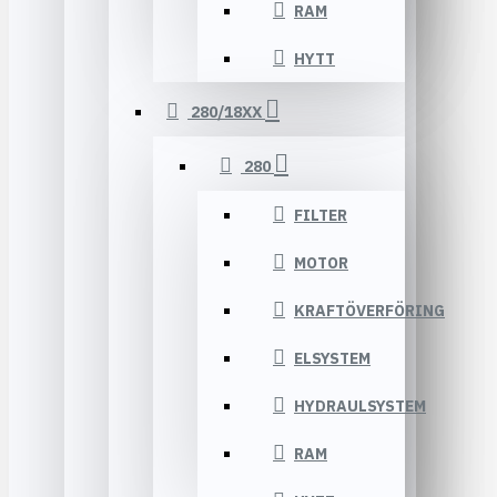
RAM
HYTT
280/18XX
280
FILTER
MOTOR
KRAFTÖVERFÖRING
ELSYSTEM
HYDRAULSYSTEM
RAM