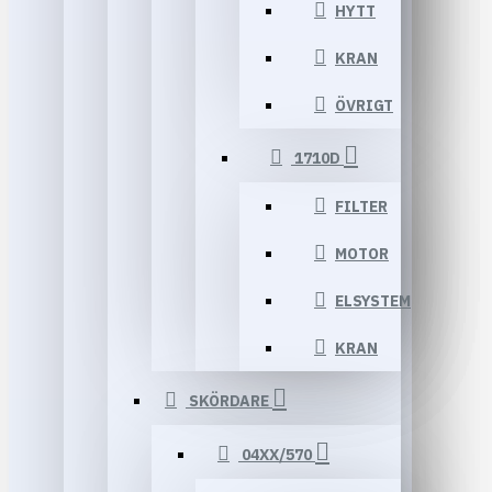
HYTT
KRAN
ÖVRIGT
1710D
FILTER
MOTOR
ELSYSTEM
KRAN
SKÖRDARE
04XX/570