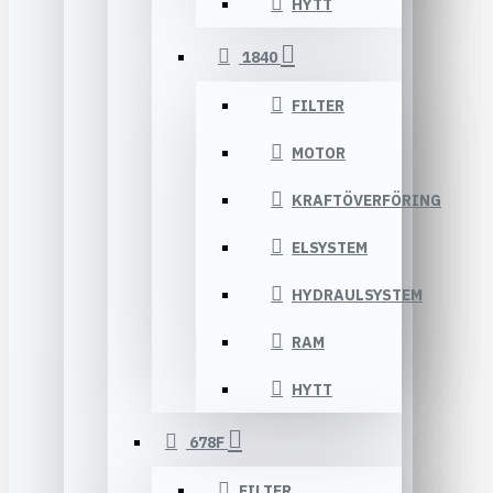
HYTT
1840
FILTER
MOTOR
KRAFTÖVERFÖRING
ELSYSTEM
HYDRAULSYSTEM
RAM
HYTT
678F
FILTER