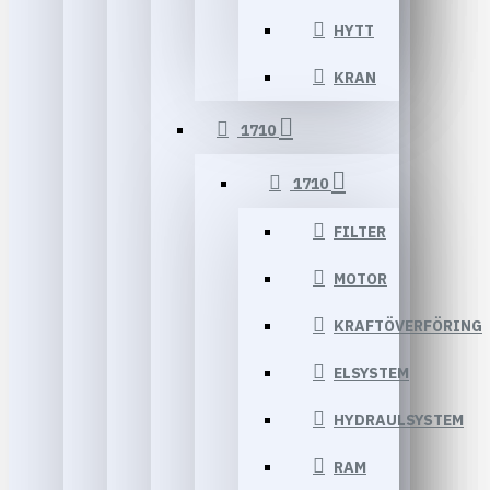
HYTT
KRAN
1710
1710
FILTER
MOTOR
KRAFTÖVERFÖRING
ELSYSTEM
HYDRAULSYSTEM
RAM