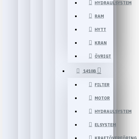
HYDRAULSYSTEM
RAM
HYTT
KRAN
ÖVRIGT
1410B
FILTER
MOTOR
HYDRAULSYSTEM
ELSYSTEM
KRAFTÖVERFÖRING