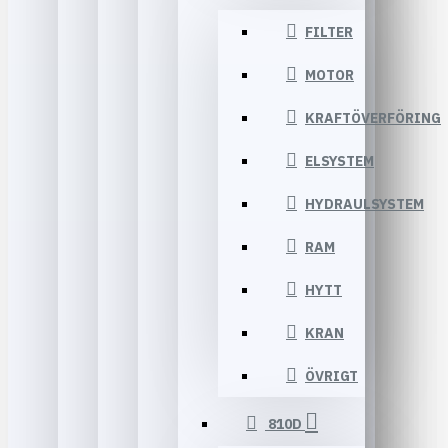
FILTER
MOTOR
KRAFTÖVERFÖRING
ELSYSTEM
HYDRAULSYSTEM
RAM
HYTT
KRAN
ÖVRIGT
810D