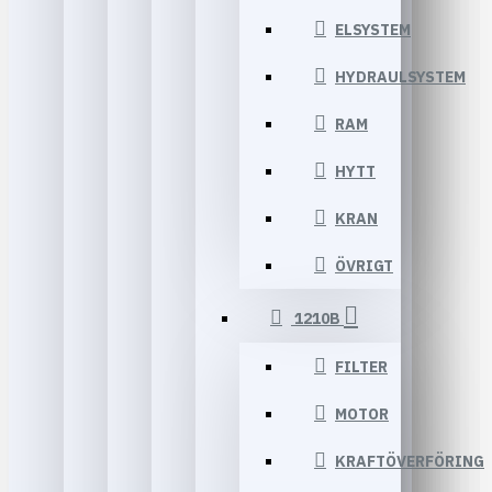
ELSYSTEM
HYDRAULSYSTEM
RAM
HYTT
KRAN
ÖVRIGT
1210B
FILTER
MOTOR
KRAFTÖVERFÖRING