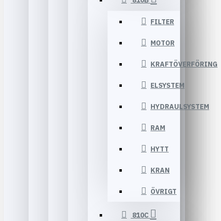
810B
FILTER
MOTOR
KRAFTÖVERFÖRING
ELSYSTEM
HYDRAULSYSTEM
RAM
HYTT
KRAN
ÖVRIGT
810C