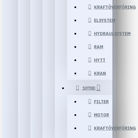
KRAFTÖVERFÖRING
ELSYSTEM
HYDRAULSYSTEM
RAM
HYTT
KRAN
1070D
FILTER
MOTOR
KRAFTÖVERFÖRING