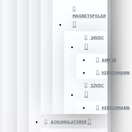
MAGNETSPOLAR
24VDC
AMP JR
HIRSCHMANN
12VDC
HIRSCHMANN
ACKUMULATORER