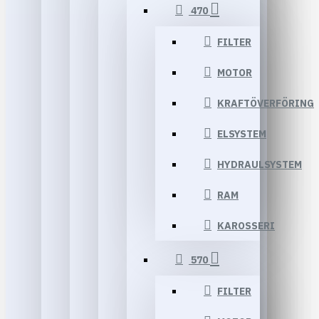
470
FILTER
MOTOR
KRAFTÖVERFÖRING
ELSYSTEM
HYDRAULSYSTEM
RAM
KAROSSERI
570
FILTER