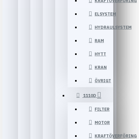
KRAFTÖVERFÖRING
ELSYSTEM
HYDRAULSYSTEM
RAM
HYTT
KRAN
ÖVRIGT
1110D
FILTER
MOTOR
KRAFTÖVERFÖRING