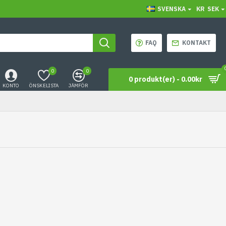
SVENSKA
KR
SEK
FAQ
KONTAKT
0
0
0 produkt(er) - 0.00kr
KONTO
ÖNSKELISTA
JÄMFÖR