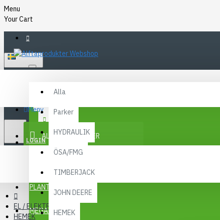
Menu
Your Cart
SVENSKA
Alla
Alla
FAQ
Meny
Parker
KR
KONTAKT
SEK
HYDRAULIK
ALLA KATEGORIER
SEK
LOGIN
ÖSA/FMG
REGISTER
KAMPANJER
TIMBERJACK
Menu
PLANTMA X
JOHN DEERE
EL / ELEKTRONIK
MEGA MENY
HEMEK
HEMEK