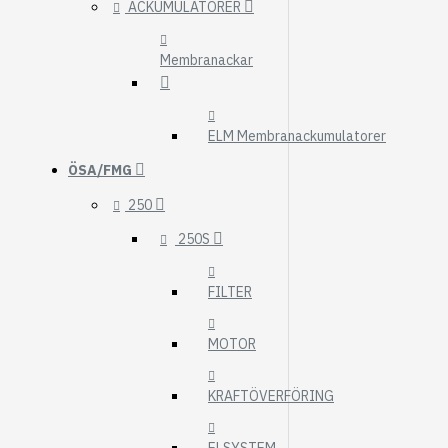
ACKUMULATORER
Membranackar
ELM Membranackumulatorer
ÖSA/FMG
250
250S
FILTER
MOTOR
KRAFTÖVERFÖRING