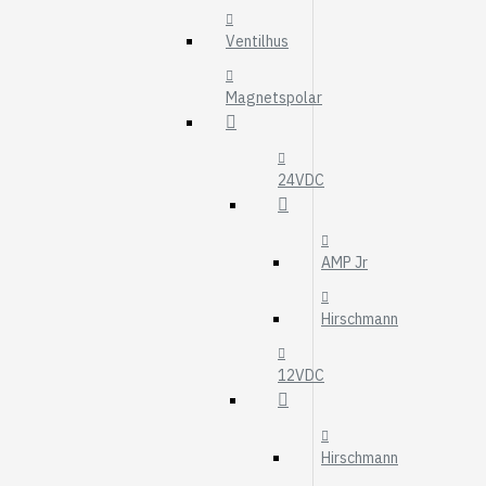
MOTOROLJEFIL
Ventilhus
HYDRAULFILTER
Visa fler
Magnetspolar
VÄRMARE
WEBASTO
24VDC
EBERSPÄCHER
AMP Jr
Hirschmann
12VDC
Hirschmann