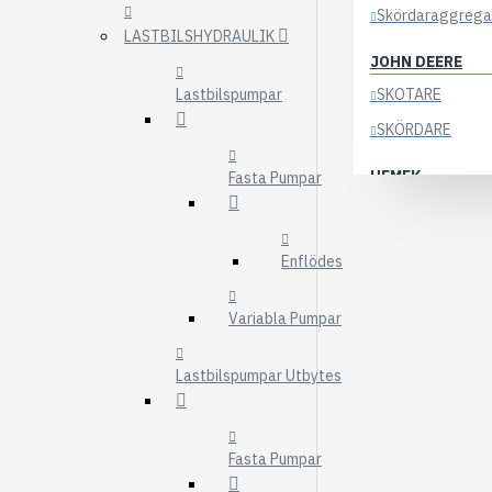
Skördaraggrega
LASTBILSHYDRAULIK
JOHN DEERE
Lastbilspumpar
SKOTARE
SKÖRDARE
HEMEK
Fasta Pumpar
ELSYSTEM
ÖVRIGA DELAR
Enflödes
KOCKUMS
Variabla Pumpar
83-35
84-35
Lastbilspumpar Utbytes
85-35
KRANAR
Fasta Pumpar
ÖSA