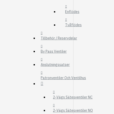
FMG
Enflödes
UTBYTESENHET
ELSYSTEM
Tvåflödes
HYDRAULIK
Tillbehör / Reservdelar
EL / ELEKTRONI
KABEL
By Pass Ventiler
KONTAKTDON
Anslutningssatser
STRÖMSTÄLLAR
RELÄER
Patronventiler Och Ventilhus
Visa fler
FILTER
2-Vägs Sätesventiler NC
LUFTFILTER
BRÄNSLEFILTER
2-Vägs Sätesventiler NO