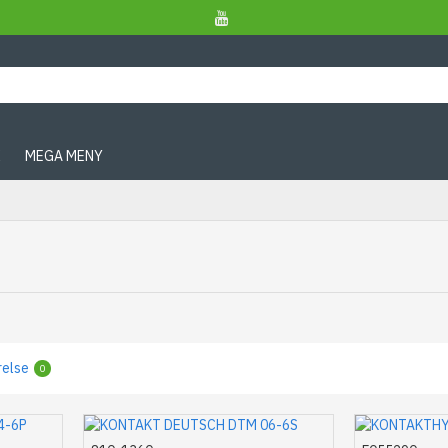
X
MEGA MENY
relse
0