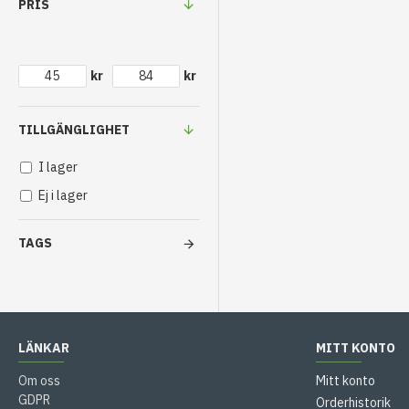
PRIS
kr
kr
TILLGÄNGLIGHET
I lager
Ej i lager
TAGS
LÄNKAR
MITT KONTO
Om oss
Mitt konto
GDPR
Orderhistorik