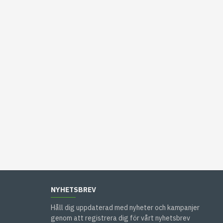
NYHETSBREV
Håll dig uppdaterad med nyheter och kampanjer
genom att registrera dig för vårt nyhetsbrev