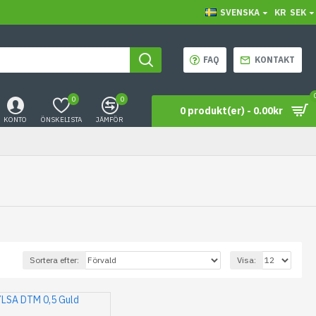
SVENSKA
KR
SEK
FAQ
KONTAKT
0
0
0 produkt(er) - 0.00kr
KONTO
ÖNSKELISTA
JÄMFÖR
Sortera efter:
Visa: