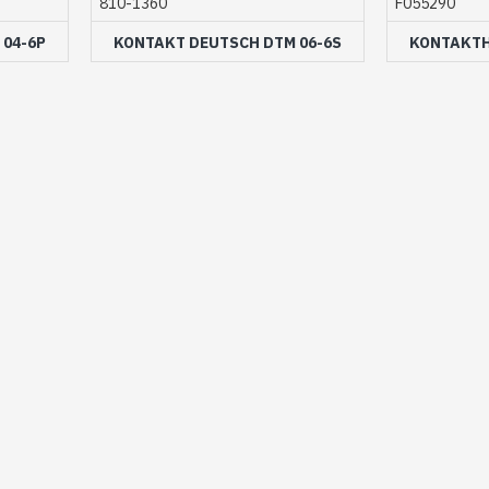
810-1360
F055290
 04-6P
KONTAKT DEUTSCH DTM 06-6S
KONTAKTH