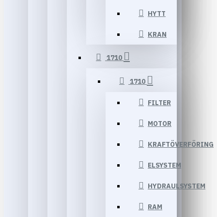
HYTT
KRAN
1710
1710
FILTER
MOTOR
KRAFTÖVERFÖRING
ELSYSTEM
HYDRAULSYSTEM
RAM