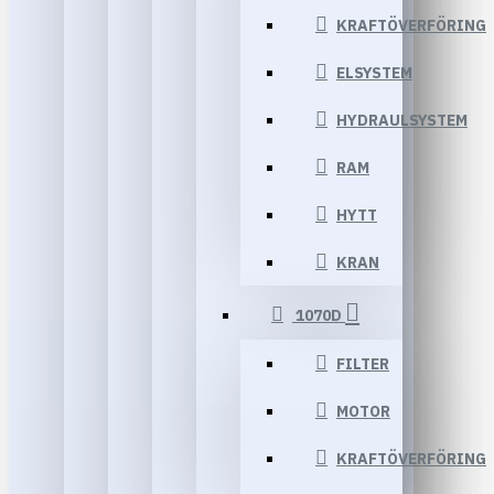
KRAFTÖVERFÖRING
ELSYSTEM
HYDRAULSYSTEM
RAM
HYTT
KRAN
1070D
FILTER
MOTOR
KRAFTÖVERFÖRING