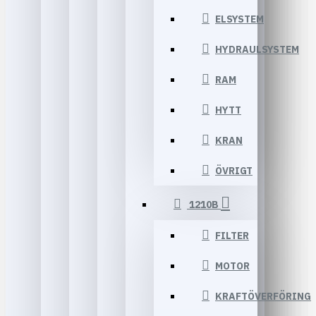
ELSYSTEM
HYDRAULSYSTEM
RAM
HYTT
KRAN
ÖVRIGT
1210B
FILTER
MOTOR
KRAFTÖVERFÖRING