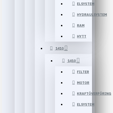
ELSYSTEM
HYDRAULSYSTEM
RAM
HYTT
1410
1410
FILTER
MOTOR
KRAFTÖVERFÖRING
ELSYSTEM