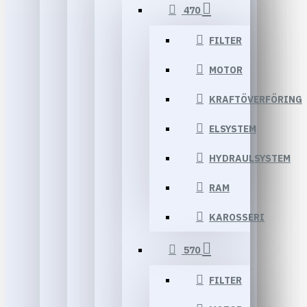
470
FILTER
MOTOR
KRAFTÖVERFÖRING
ELSYSTEM
HYDRAULSYSTEM
RAM
KAROSSERI
570
FILTER