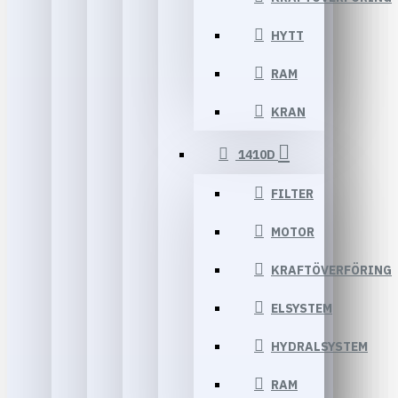
HYTT
RAM
KRAN
1410D
FILTER
MOTOR
KRAFTÖVERFÖRING
ELSYSTEM
HYDRALSYSTEM
RAM