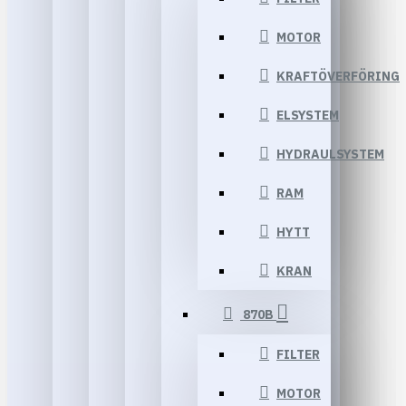
MOTOR
KRAFTÖVERFÖRING
ELSYSTEM
HYDRAULSYSTEM
RAM
HYTT
KRAN
870B
FILTER
MOTOR