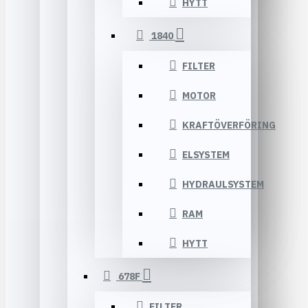
HYTT
1840
FILTER
MOTOR
KRAFTÖVERFÖRING
ELSYSTEM
HYDRAULSYSTEM
RAM
HYTT
678F
FILTER