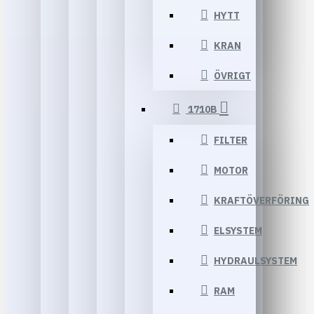
HYTT
KRAN
ÖVRIGT
1710B
FILTER
MOTOR
KRAFTÖVERFÖRING
ELSYSTEM
HYDRAULSYSTEM
RAM