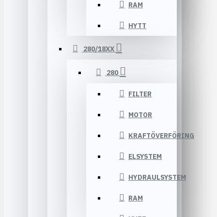
RAM
HYTT
280/18XX
280
FILTER
MOTOR
KRAFTÖVERFÖRING
ELSYSTEM
HYDRAULSYSTEM
RAM