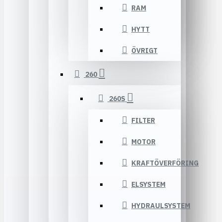
RAM
HYTT
ÖVRIGT
260
260S
FILTER
MOTOR
KRAFTÖVERFÖRING
ELSYSTEM
HYDRAULSYSTEM