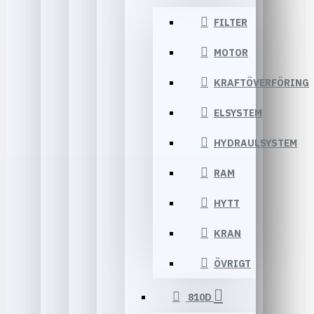
FILTER
MOTOR
KRAFTÖVERFÖRING
ELSYSTEM
HYDRAULSYSTEM
RAM
HYTT
KRAN
ÖVRIGT
810D