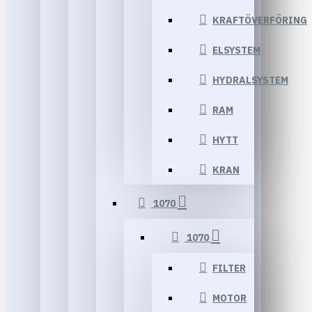
KRAFTÖVERFÖRING
ELSYSTEM
HYDRALSYSTEM
RAM
HYTT
KRAN
1070
1070
FILTER
MOTOR