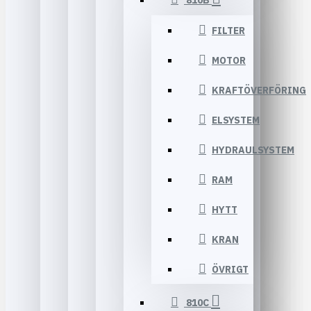
810B
FILTER
MOTOR
KRAFTÖVERFÖRING
ELSYSTEM
HYDRAULSYSTEM
RAM
HYTT
KRAN
ÖVRIGT
810C