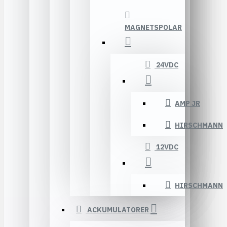
MAGNETSPOLAR
24VDC
AMP JR
HIRSCHMANN
12VDC
HIRSCHMANN
ACKUMULATORER