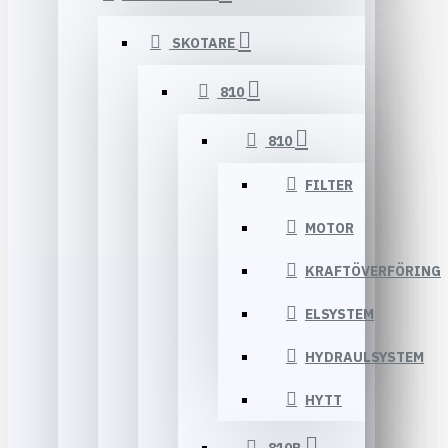
SKOTARE
810
810
FILTER
MOTOR
KRAFTÖVERFÖRING
ELSYSTEM
HYDRAULSYSTEM
HYTT