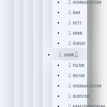
HYDRAULSYSTEM
RAM
HYTT
KRAN
ÖVRIGT
1410B
FILTER
MOTOR
HYDRAULSYSTEM
ELSYSTEM
KRAFTÖVERFÖRING