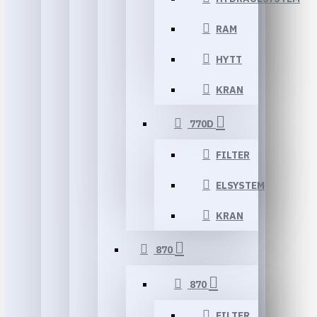
RAM
HYTT
KRAN
770D
FILTER
ELSYSTEM
KRAN
870
870
FILTER