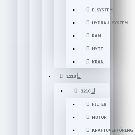
ELSYSTEM
HYDRAULSYSTEM
RAM
HYTT
KRAN
1210
1210
FILTER
MOTOR
KRAFTÖVERFÖRING