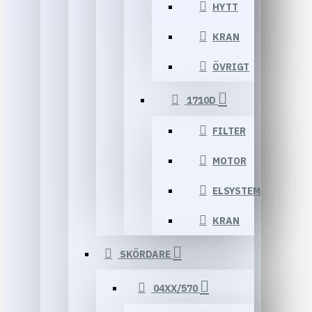
HYTT
KRAN
ÖVRIGT
1710D
FILTER
MOTOR
ELSYSTEM
KRAN
SKÖRDARE
04XX/570