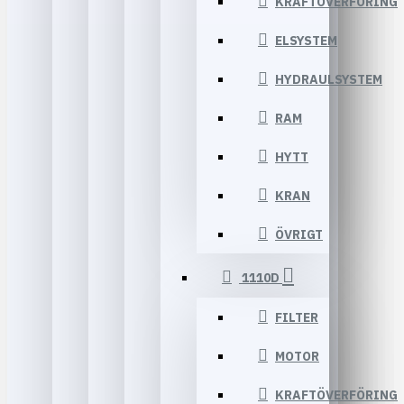
KRAFTÖVERFÖRING
ELSYSTEM
HYDRAULSYSTEM
RAM
HYTT
KRAN
ÖVRIGT
1110D
FILTER
MOTOR
KRAFTÖVERFÖRING