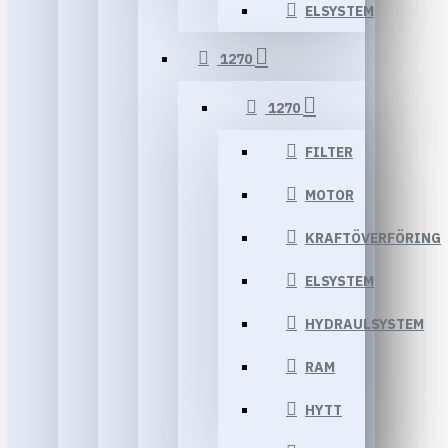
ELSYSTEM
1270
1270
FILTER
MOTOR
KRAFTÖVERFÖRING
ELSYSTEM
HYDRAULSYSTEM
RAM
HYTT