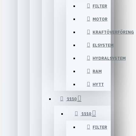
FILTER
MOTOR
KRAFTÖVERFÖRING
ELSYSTEM
HYDRALSYSTEM
RAM
HYTT
1110
1110
FILTER