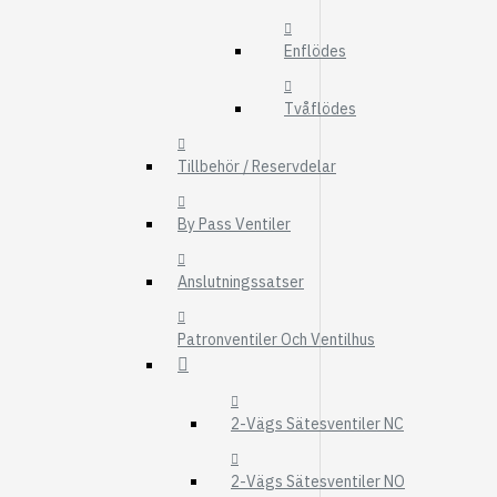
FMG
Enflödes
UTBYTESENHET
ELSYSTEM
Tvåflödes
HYDRAULIK
Tillbehör / Reservdelar
EL / ELEKTRONI
KABEL
By Pass Ventiler
KONTAKTDON
Anslutningssatser
STRÖMSTÄLLAR
RELÄER
Patronventiler Och Ventilhus
Visa fler
FILTER
2-Vägs Sätesventiler NC
LUFTFILTER
BRÄNSLEFILTER
2-Vägs Sätesventiler NO