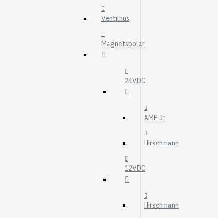
MOTOROLJEFIL
Ventilhus
HYDRAULFILTER
Visa fler
Magnetspolar
VÄRMARE
WEBASTO
24VDC
EBERSPÄCHER
AMP Jr
Hirschmann
12VDC
Hirschmann