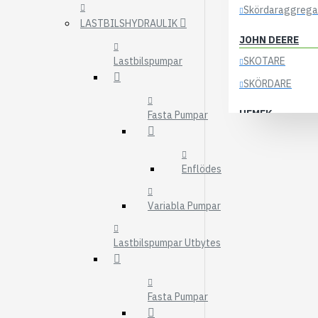
Skördaraggrega
LASTBILSHYDRAULIK
JOHN DEERE
Lastbilspumpar
SKOTARE
SKÖRDARE
HEMEK
Fasta Pumpar
ELSYSTEM
ÖVRIGA DELAR
Enflödes
KOCKUMS
Variabla Pumpar
83-35
84-35
Lastbilspumpar Utbytes
85-35
KRANAR
Fasta Pumpar
ÖSA