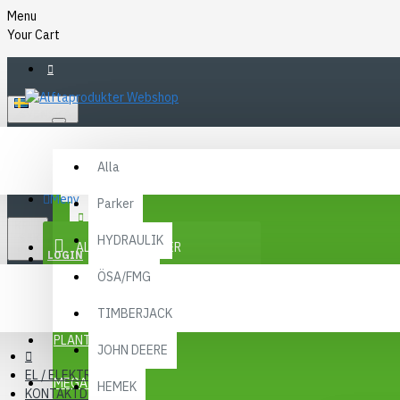
Menu
Your Cart
SVENSKA
Alla
Alla
FAQ
Meny
Parker
KR
KONTAKT
SEK
HYDRAULIK
ALLA KATEGORIER
SEK
LOGIN
ÖSA/FMG
REGISTER
KAMPANJER
TIMBERJACK
Menu
PLANTMA X
JOHN DEERE
EL / ELEKTRONIK
MEGA MENY
HEMEK
KONTAKTDON