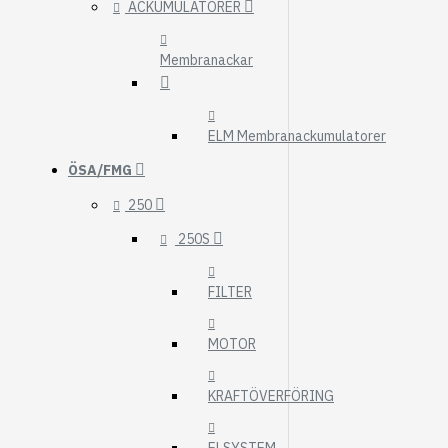
ACKUMULATORER
Membranackar
ELM Membranackumulatorer
ÖSA/FMG
250
250S
FILTER
MOTOR
KRAFTÖVERFÖRING