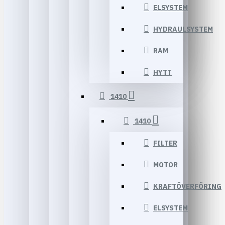
ELSYSTEM
HYDRAULSYSTEM
RAM
HYTT
1410
1410
FILTER
MOTOR
KRAFTÖVERFÖRING
ELSYSTEM