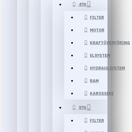
470
FILTER
MOTOR
KRAFTÖVERFÖRING
ELSYSTEM
HYDRAULSYSTEM
RAM
KAROSSERI
570
FILTER