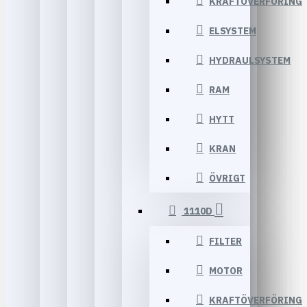
KRAFTÖVERFÖRING
ELSYSTEM
HYDRAULSYSTEM
RAM
HYTT
KRAN
ÖVRIGT
1110D
FILTER
MOTOR
KRAFTÖVERFÖRING