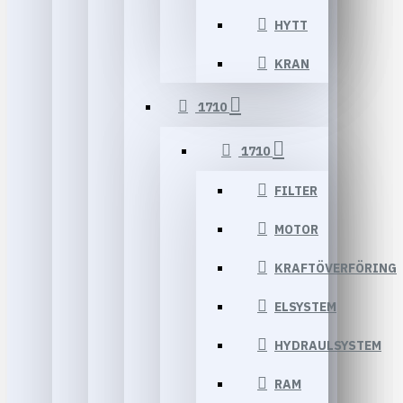
HYTT
KRAN
1710
1710
FILTER
MOTOR
KRAFTÖVERFÖRING
ELSYSTEM
HYDRAULSYSTEM
RAM