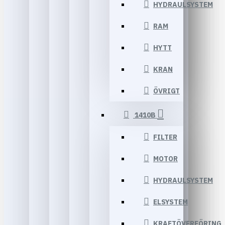
HYDRAULSYSTEM
RAM
HYTT
KRAN
ÖVRIGT
1410B
FILTER
MOTOR
HYDRAULSYSTEM
ELSYSTEM
KRAFTÖVERFÖRING