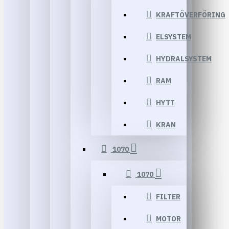
KRAFTÖVERFÖRING
ELSYSTEM
HYDRALSYSTEM
RAM
HYTT
KRAN
1070
1070
FILTER
MOTOR