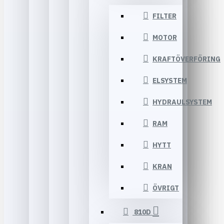
FILTER
MOTOR
KRAFTÖVERFÖRING
ELSYSTEM
HYDRAULSYSTEM
RAM
HYTT
KRAN
ÖVRIGT
810D