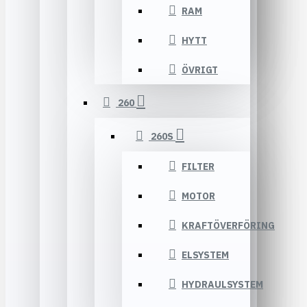
RAM
HYTT
ÖVRIGT
260
260S
FILTER
MOTOR
KRAFTÖVERFÖRING
ELSYSTEM
HYDRAULSYSTEM