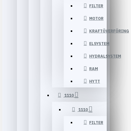
FILTER
MOTOR
KRAFTÖVERFÖRING
ELSYSTEM
HYDRALSYSTEM
RAM
HYTT
1110
1110
FILTER