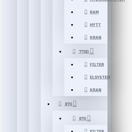
RAM
HYTT
KRAN
770D
FILTER
ELSYSTEM
KRAN
870
870
FILTER