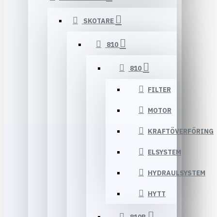
SKOTARE
810
810
FILTER
MOTOR
KRAFTÖVERFÖRING
ELSYSTEM
HYDRAULSYSTEM
HYTT