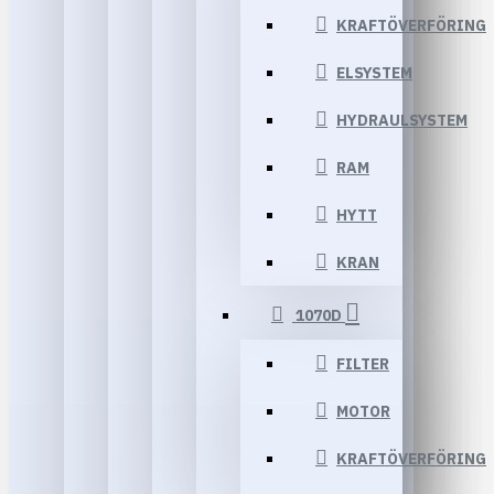
KRAFTÖVERFÖRING
ELSYSTEM
HYDRAULSYSTEM
RAM
HYTT
KRAN
1070D
FILTER
MOTOR
KRAFTÖVERFÖRING