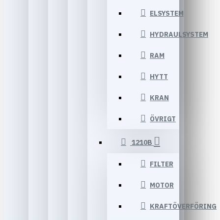
ELSYSTEM
HYDRAULSYSTEM
RAM
HYTT
KRAN
ÖVRIGT
1210B
FILTER
MOTOR
KRAFTÖVERFÖRING