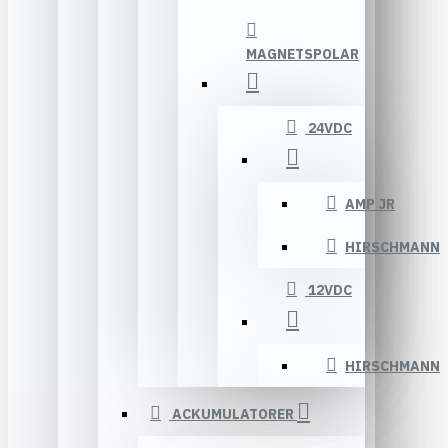
MAGNETSPOLAR
24VDC
AMP JR
HIRSCHMANN
12VDC
HIRSCHMANN
ACKUMULATORER