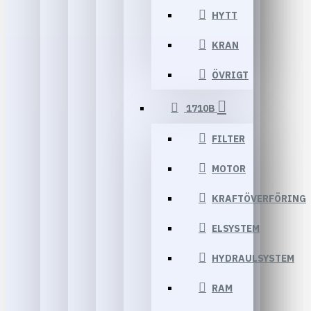
HYTT
KRAN
ÖVRIGT
1710B
FILTER
MOTOR
KRAFTÖVERFÖRING
ELSYSTEM
HYDRAULSYSTEM
RAM