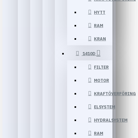
HYTT
RAM
KRAN
1410D
FILTER
MOTOR
KRAFTÖVERFÖRING
ELSYSTEM
HYDRALSYSTEM
RAM