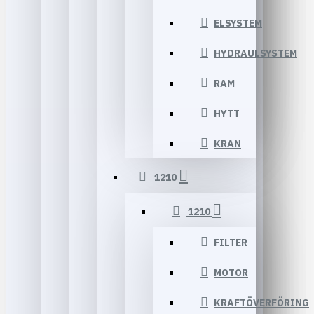
ELSYSTEM
HYDRAULSYSTEM
RAM
HYTT
KRAN
1210
1210
FILTER
MOTOR
KRAFTÖVERFÖRING