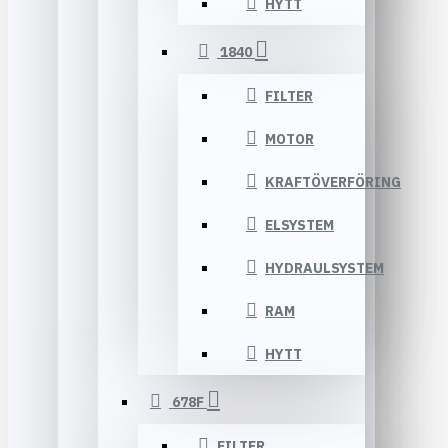
HYTT
1840
FILTER
MOTOR
KRAFTÖVERFÖRING
ELSYSTEM
HYDRAULSYSTEM
RAM
HYTT
678F
FILTER