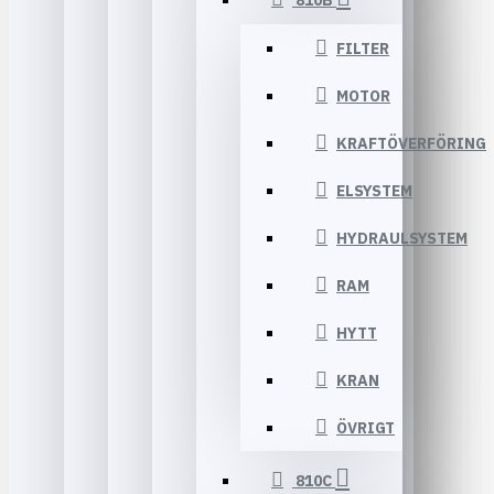
810B
FILTER
MOTOR
KRAFTÖVERFÖRING
ELSYSTEM
HYDRAULSYSTEM
RAM
HYTT
KRAN
ÖVRIGT
810C