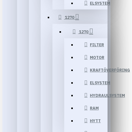
ELSYSTEM
1270
1270
FILTER
MOTOR
KRAFTÖVERFÖRING
ELSYSTEM
HYDRAULSYSTEM
RAM
HYTT