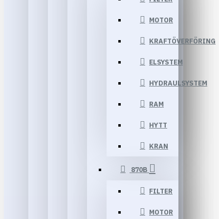
MOTOR
KRAFTÖVERFÖRING
ELSYSTEM
HYDRAULSYSTEM
RAM
HYTT
KRAN
870B
FILTER
MOTOR