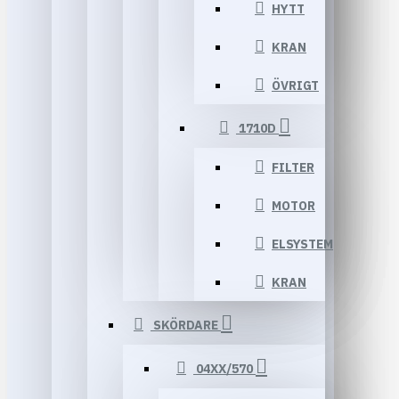
HYTT
KRAN
ÖVRIGT
1710D
FILTER
MOTOR
ELSYSTEM
KRAN
SKÖRDARE
04XX/570