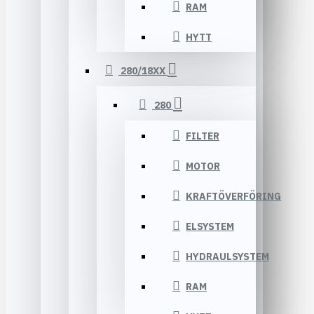
RAM
HYTT
280/18XX
280
FILTER
MOTOR
KRAFTÖVERFÖRING
ELSYSTEM
HYDRAULSYSTEM
RAM