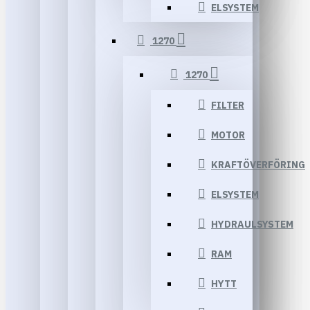
ELSYSTEM
1270
1270
FILTER
MOTOR
KRAFTÖVERFÖRING
ELSYSTEM
HYDRAULSYSTEM
RAM
HYTT