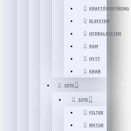
KRAFTÖVERFÖRING
ELSYSTEM
HYDRALSYSTEM
RAM
HYTT
KRAN
1070
1070
FILTER
MOTOR