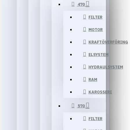
470
FILTER
MOTOR
KRAFTÖVERFÖRING
ELSYSTEM
HYDRAULSYSTEM
RAM
KAROSSERI
570
FILTER