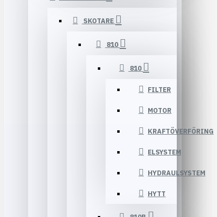
SKOTARE
810
810
FILTER
MOTOR
KRAFTÖVERFÖRING
ELSYSTEM
HYDRAULSYSTEM
HYTT