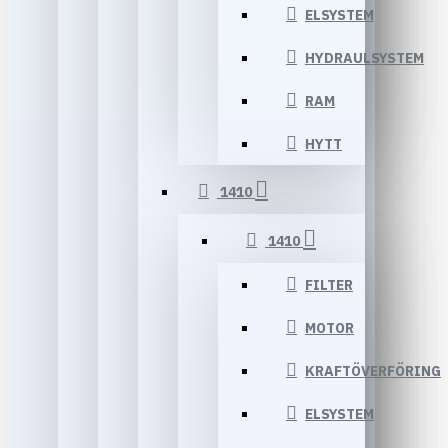
ELSYSTEM
HYDRAULSYSTEM
RAM
HYTT
1410
1410
FILTER
MOTOR
KRAFTÖVERFÖRING
ELSYSTEM