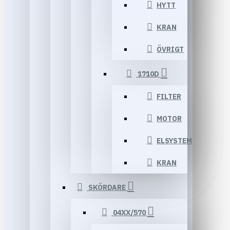
HYTT
KRAN
ÖVRIGT
1710D
FILTER
MOTOR
ELSYSTEM
KRAN
SKÖRDARE
04XX/570