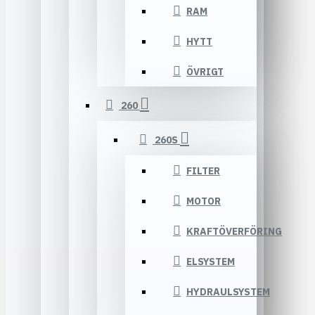
RAM
HYTT
ÖVRIGT
260
260S
FILTER
MOTOR
KRAFTÖVERFÖRING
ELSYSTEM
HYDRAULSYSTEM