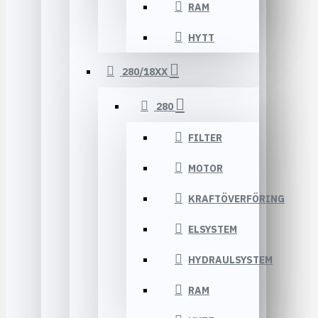
RAM
HYTT
280/18XX
280
FILTER
MOTOR
KRAFTÖVERFÖRING
ELSYSTEM
HYDRAULSYSTEM
RAM