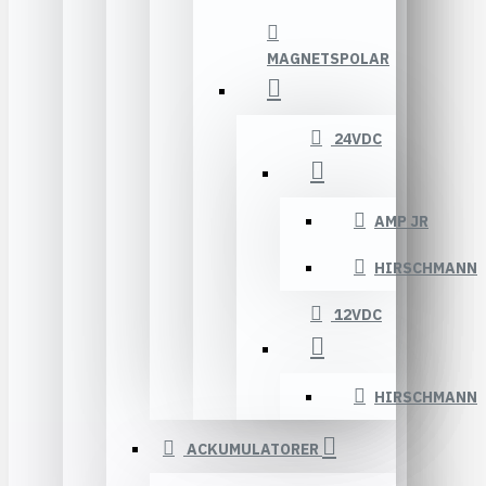
MAGNETSPOLAR
24VDC
AMP JR
HIRSCHMANN
12VDC
HIRSCHMANN
ACKUMULATORER