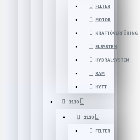
FILTER
MOTOR
KRAFTÖVERFÖRING
ELSYSTEM
HYDRALSYSTEM
RAM
HYTT
1110
1110
FILTER