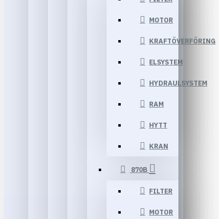
MOTOR
KRAFTÖVERFÖRING
ELSYSTEM
HYDRAULSYSTEM
RAM
HYTT
KRAN
870B
FILTER
MOTOR