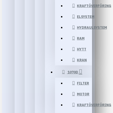
KRAFTÖVERFÖRING
ELSYSTEM
HYDRAULSYSTEM
RAM
HYTT
KRAN
1070D
FILTER
MOTOR
KRAFTÖVERFÖRING