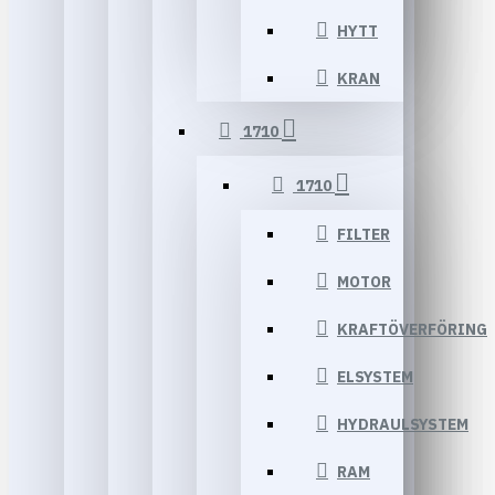
HYTT
KRAN
1710
1710
FILTER
MOTOR
KRAFTÖVERFÖRING
ELSYSTEM
HYDRAULSYSTEM
RAM