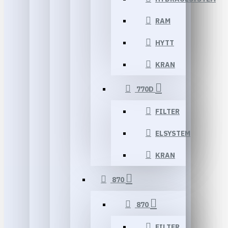
RAM
HYTT
KRAN
770D
FILTER
ELSYSTEM
KRAN
870
870
FILTER