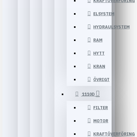
KRAFTÖVERFÖRING
ELSYSTEM
HYDRAULSYSTEM
RAM
HYTT
KRAN
ÖVRIGT
1110D
FILTER
MOTOR
KRAFTÖVERFÖRING