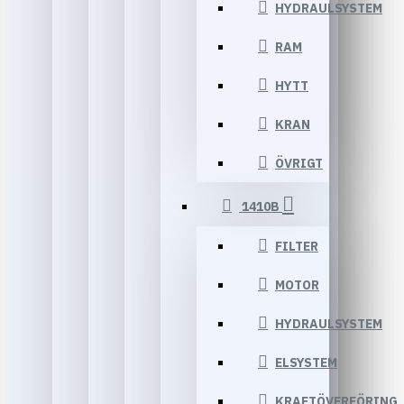
HYDRAULSYSTEM
RAM
HYTT
KRAN
ÖVRIGT
1410B
FILTER
MOTOR
HYDRAULSYSTEM
ELSYSTEM
KRAFTÖVERFÖRING