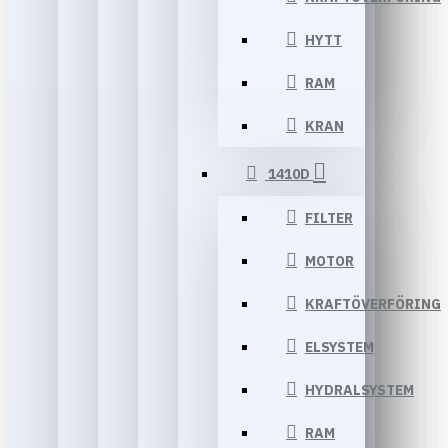
HYTT
RAM
KRAN
1410D
FILTER
MOTOR
KRAFTÖVERFÖRING
ELSYSTEM
HYDRALSYSTEM
RAM