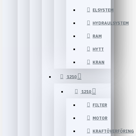
ELSYSTEM
HYDRAULSYSTEM
RAM
HYTT
KRAN
1210
1210
FILTER
MOTOR
KRAFTÖVERFÖRING