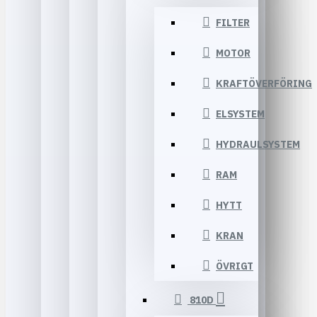
FILTER
MOTOR
KRAFTÖVERFÖRING
ELSYSTEM
HYDRAULSYSTEM
RAM
HYTT
KRAN
ÖVRIGT
810D