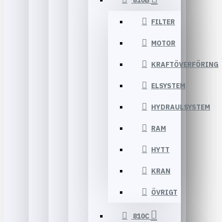
810B
FILTER
MOTOR
KRAFTÖVERFÖRING
ELSYSTEM
HYDRAULSYSTEM
RAM
HYTT
KRAN
ÖVRIGT
810C