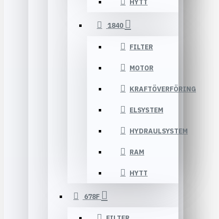
HYTT
1840
FILTER
MOTOR
KRAFTÖVERFÖRING
ELSYSTEM
HYDRAULSYSTEM
RAM
HYTT
678F
FILTER