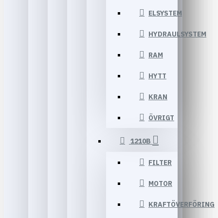
ELSYSTEM
HYDRAULSYSTEM
RAM
HYTT
KRAN
ÖVRIGT
1210B
FILTER
MOTOR
KRAFTÖVERFÖRING