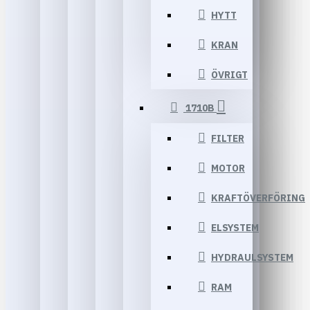
HYTT
KRAN
ÖVRIGT
1710B
FILTER
MOTOR
KRAFTÖVERFÖRING
ELSYSTEM
HYDRAULSYSTEM
RAM