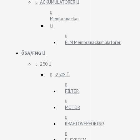
ACKUMULATORER
Membranackar
ELM Membranackumulatorer
ÖSA/FMG
250
250S
FILTER
MOTOR
KRAFTÖVERFÖRING