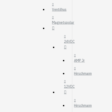
MOTOROLJEFIL
Ventilhus
HYDRAULFILTER
Visa fler
Magnetspolar
VÄRMARE
WEBASTO
24VDC
EBERSPÄCHER
AMP Jr
Hirschmann
12VDC
Hirschmann