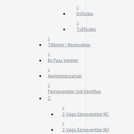
FMG
Enflödes
UTBYTESENHET
ELSYSTEM
Tvåflödes
HYDRAULIK
Tillbehör / Reservdelar
EL / ELEKTRONI
KABEL
By Pass Ventiler
KONTAKTDON
Anslutningssatser
STRÖMSTÄLLAR
RELÄER
Patronventiler Och Ventilhus
Visa fler
FILTER
2-Vägs Sätesventiler NC
LUFTFILTER
BRÄNSLEFILTER
2-Vägs Sätesventiler NO