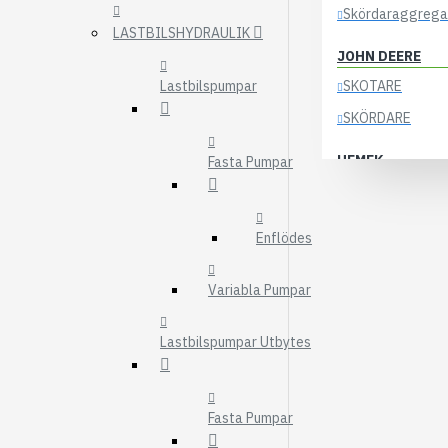
Skördaraggrega
LASTBILSHYDRAULIK
JOHN DEERE
Lastbilspumpar
SKOTARE
SKÖRDARE
HEMEK
Fasta Pumpar
ELSYSTEM
ÖVRIGA DELAR
Enflödes
KOCKUMS
Variabla Pumpar
83-35
84-35
Lastbilspumpar Utbytes
85-35
KRANAR
Fasta Pumpar
ÖSA