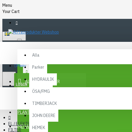
Menu
Your Cart
SVENSKA
Alla
Alla
FAQ
Meny
Parker
KR
KONTAKT
SEK
HYDRAULIK
ALLA KATEGORIER
SEK
LOGIN
ÖSA/FMG
REGISTER
KAMPANJER
TIMBERJACK
Menu
PLANTMA X
JOHN DEERE
EL / ELEKTRONIK
MEGA MENY
HEMEK
FILTER