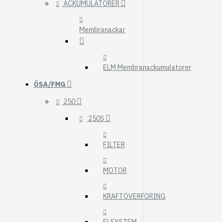
ACKUMULATORER
Membranackar
ELM Membranackumulatorer
ÖSA/FMG
250
250S
FILTER
MOTOR
KRAFTÖVERFÖRING