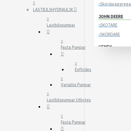
Skördaraggrega
LASTBILSHYDRAULIK
JOHN DEERE
Lastbilspumpar
SKOTARE
SKÖRDARE
HEMEK
Fasta Pumpar
ELSYSTEM
ÖVRIGA DELAR
Enflödes
KOCKUMS
Variabla Pumpar
83-35
84-35
Lastbilspumpar Utbytes
85-35
KRANAR
Fasta Pumpar
ÖSA