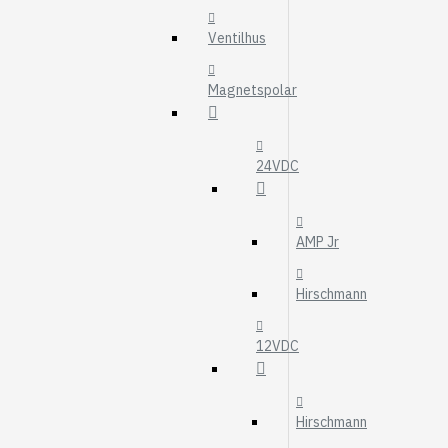
MOTOROLJEFIL
Ventilhus
HYDRAULFILTER
Visa fler
Magnetspolar
VÄRMARE
WEBASTO
24VDC
EBERSPÄCHER
AMP Jr
Hirschmann
12VDC
Hirschmann