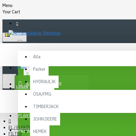
Menu
Your Cart
SVENSKA
Alla
Alla
FAQ
Meny
Parker
KR
KONTAKT
SEK
HYDRAULIK
ALLA KATEGORIER
SEK
LOGIN
ÖSA/FMG
REGISTER
KAMPANJER
TIMBERJACK
Menu
PLANTMA X
JOHN DEERE
EL / ELEKTRONIK
MEGA MENY
HEMEK
FILTER