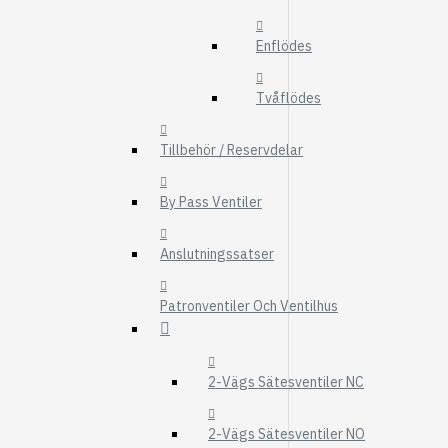
FMG
Enflödes
UTBYTESENHET
ELSYSTEM
Tvåflödes
HYDRAULIK
Tillbehör / Reservdelar
EL / ELEKTRONI
KABEL
By Pass Ventiler
KONTAKTDON
Anslutningssatser
STRÖMSTÄLLAR
RELÄER
Patronventiler Och Ventilhus
Visa fler
FILTER
2-Vägs Sätesventiler NC
LUFTFILTER
BRÄNSLEFILTER
2-Vägs Sätesventiler NO