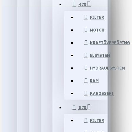
470
FILTER
MOTOR
KRAFTÖVERFÖRING
ELSYSTEM
HYDRAULSYSTEM
RAM
KAROSSERI
570
FILTER