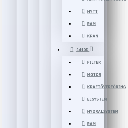
HYTT
RAM
KRAN
1410D
FILTER
MOTOR
KRAFTÖVERFÖRING
ELSYSTEM
HYDRALSYSTEM
RAM