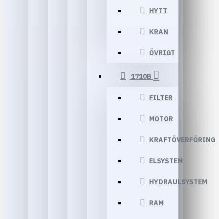
HYTT
KRAN
ÖVRIGT
1710B
FILTER
MOTOR
KRAFTÖVERFÖRING
ELSYSTEM
HYDRAULSYSTEM
RAM