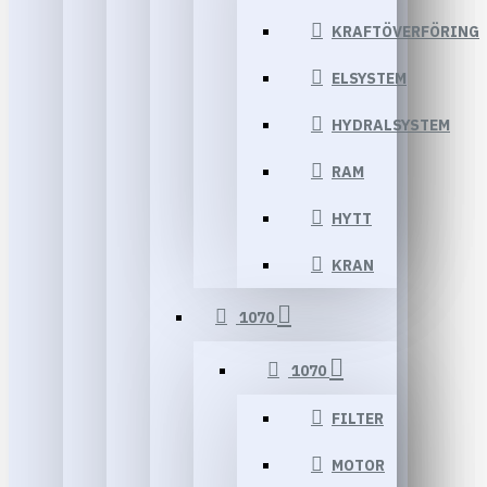
KRAFTÖVERFÖRING
ELSYSTEM
HYDRALSYSTEM
RAM
HYTT
KRAN
1070
1070
FILTER
MOTOR