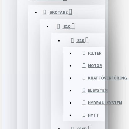
SKOTARE
810
810
FILTER
MOTOR
KRAFTÖVERFÖRING
ELSYSTEM
HYDRAULSYSTEM
HYTT