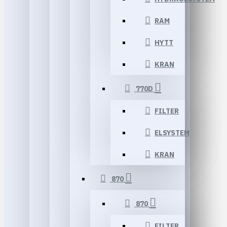
RAM
HYTT
KRAN
770D
FILTER
ELSYSTEM
KRAN
870
870
FILTER