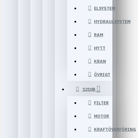
ELSYSTEM
HYDRAULSYSTEM
RAM
HYTT
KRAN
ÖVRIGT
1210B
FILTER
MOTOR
KRAFTÖVERFÖRING