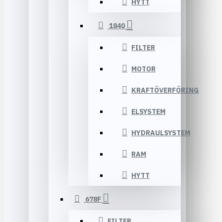
HYTT
1840
FILTER
MOTOR
KRAFTÖVERFÖRING
ELSYSTEM
HYDRAULSYSTEM
RAM
HYTT
678F
FILTER