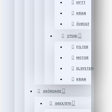
HYTT
KRAN
ÖVRIGT
1710D
FILTER
MOTOR
ELSYSTEM
KRAN
SKÖRDARE
04XX/570