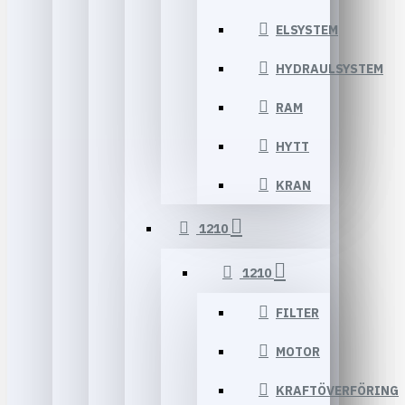
ELSYSTEM
HYDRAULSYSTEM
RAM
HYTT
KRAN
1210
1210
FILTER
MOTOR
KRAFTÖVERFÖRING