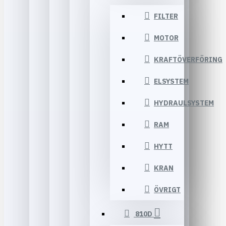
FILTER
MOTOR
KRAFTÖVERFÖRING
ELSYSTEM
HYDRAULSYSTEM
RAM
HYTT
KRAN
ÖVRIGT
810D