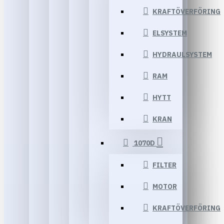
KRAFTÖVERFÖRING
ELSYSTEM
HYDRAULSYSTEM
RAM
HYTT
KRAN
1070D
FILTER
MOTOR
KRAFTÖVERFÖRING