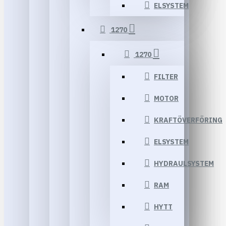
ELSYSTEM
1270
1270
FILTER
MOTOR
KRAFTÖVERFÖRING
ELSYSTEM
HYDRAULSYSTEM
RAM
HYTT