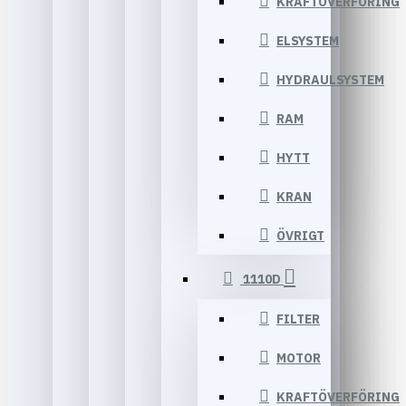
KRAFTÖVERFÖRING
ELSYSTEM
HYDRAULSYSTEM
RAM
HYTT
KRAN
ÖVRIGT
1110D
FILTER
MOTOR
KRAFTÖVERFÖRING