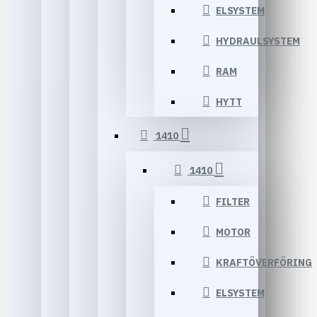
ELSYSTEM
HYDRAULSYSTEM
RAM
HYTT
1410
1410
FILTER
MOTOR
KRAFTÖVERFÖRING
ELSYSTEM