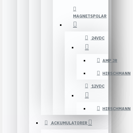
MAGNETSPOLAR
24VDC
AMP JR
HIRSCHMANN
12VDC
HIRSCHMANN
ACKUMULATORER