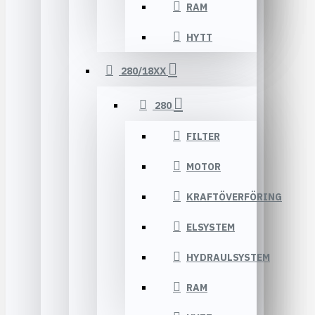
RAM
HYTT
280/18XX
280
FILTER
MOTOR
KRAFTÖVERFÖRING
ELSYSTEM
HYDRAULSYSTEM
RAM