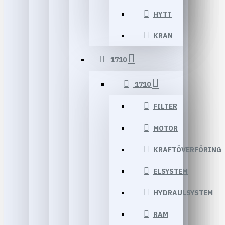
HYTT
KRAN
1710
1710
FILTER
MOTOR
KRAFTÖVERFÖRING
ELSYSTEM
HYDRAULSYSTEM
RAM