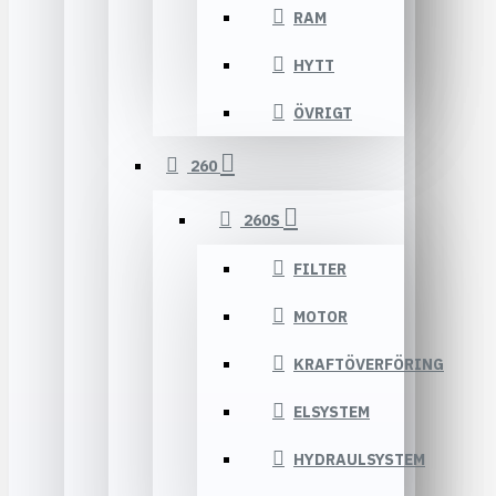
RAM
HYTT
ÖVRIGT
260
260S
FILTER
MOTOR
KRAFTÖVERFÖRING
ELSYSTEM
HYDRAULSYSTEM