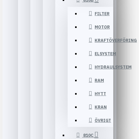
810B
FILTER
MOTOR
KRAFTÖVERFÖRING
ELSYSTEM
HYDRAULSYSTEM
RAM
HYTT
KRAN
ÖVRIGT
810C