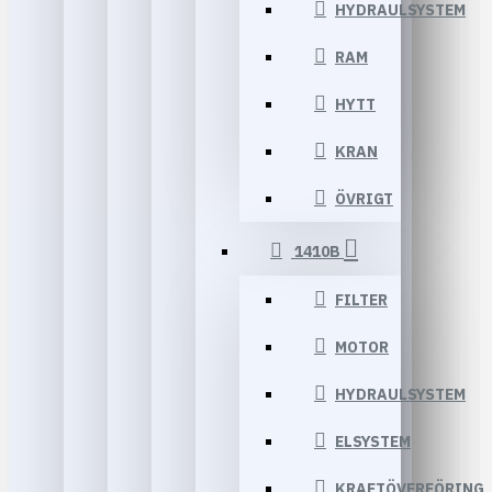
HYDRAULSYSTEM
RAM
HYTT
KRAN
ÖVRIGT
1410B
FILTER
MOTOR
HYDRAULSYSTEM
ELSYSTEM
KRAFTÖVERFÖRING