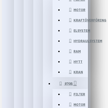
MOTOR
KRAFTÖVERFÖRING
ELSYSTEM
HYDRAULSYSTEM
RAM
HYTT
KRAN
870B
FILTER
MOTOR