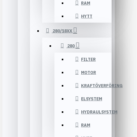
RAM
HYTT
280/18XX
280
FILTER
MOTOR
KRAFTÖVERFÖRING
ELSYSTEM
HYDRAULSYSTEM
RAM