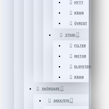
HYTT
KRAN
ÖVRIGT
1710D
FILTER
MOTOR
ELSYSTEM
KRAN
SKÖRDARE
04XX/570