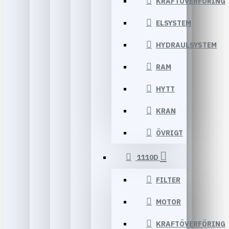
KRAFTÖVERFÖRING
ELSYSTEM
HYDRAULSYSTEM
RAM
HYTT
KRAN
ÖVRIGT
1110D
FILTER
MOTOR
KRAFTÖVERFÖRING