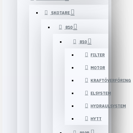
SKOTARE
810
810
FILTER
MOTOR
KRAFTÖVERFÖRING
ELSYSTEM
HYDRAULSYSTEM
HYTT