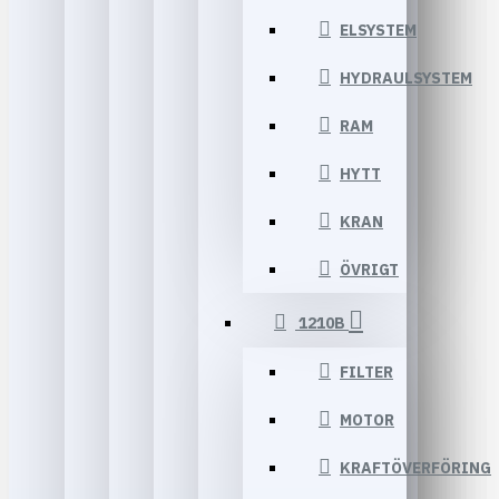
ELSYSTEM
HYDRAULSYSTEM
RAM
HYTT
KRAN
ÖVRIGT
1210B
FILTER
MOTOR
KRAFTÖVERFÖRING