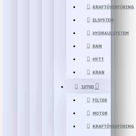
KRAFTÖVERFÖRING
ELSYSTEM
HYDRAULSYSTEM
RAM
HYTT
KRAN
1070D
FILTER
MOTOR
KRAFTÖVERFÖRING