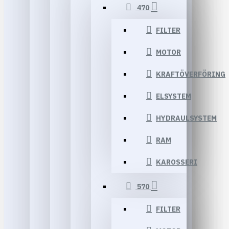
470
FILTER
MOTOR
KRAFTÖVERFÖRING
ELSYSTEM
HYDRAULSYSTEM
RAM
KAROSSERI
570
FILTER