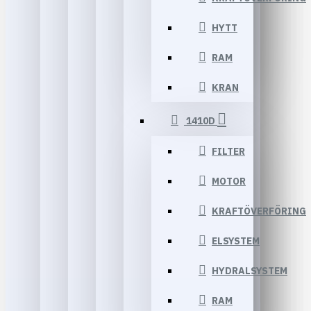
HYTT
RAM
KRAN
1410D
FILTER
MOTOR
KRAFTÖVERFÖRING
ELSYSTEM
HYDRALSYSTEM
RAM