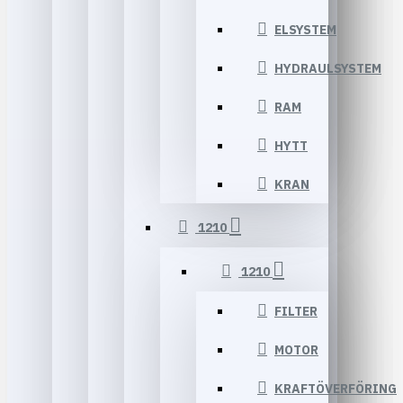
ELSYSTEM
HYDRAULSYSTEM
RAM
HYTT
KRAN
1210
1210
FILTER
MOTOR
KRAFTÖVERFÖRING