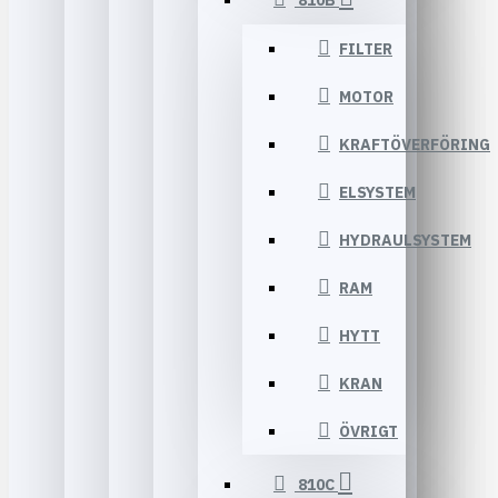
810B
FILTER
MOTOR
KRAFTÖVERFÖRING
ELSYSTEM
HYDRAULSYSTEM
RAM
HYTT
KRAN
ÖVRIGT
810C