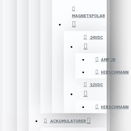
MAGNETSPOLAR
24VDC
AMP JR
HIRSCHMANN
12VDC
HIRSCHMANN
ACKUMULATORER