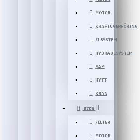
MOTOR
KRAFTÖVERFÖRING
ELSYSTEM
HYDRAULSYSTEM
RAM
HYTT
KRAN
870B
FILTER
MOTOR