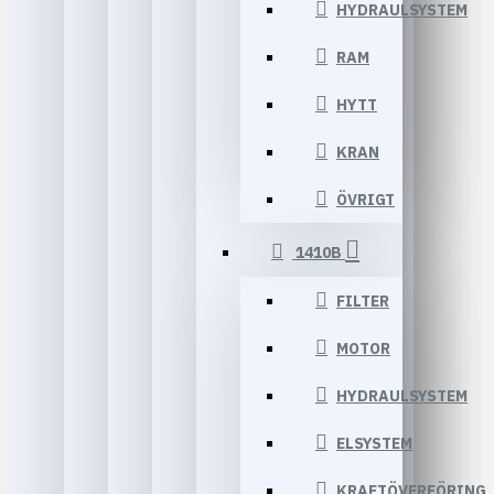
HYDRAULSYSTEM
RAM
HYTT
KRAN
ÖVRIGT
1410B
FILTER
MOTOR
HYDRAULSYSTEM
ELSYSTEM
KRAFTÖVERFÖRING