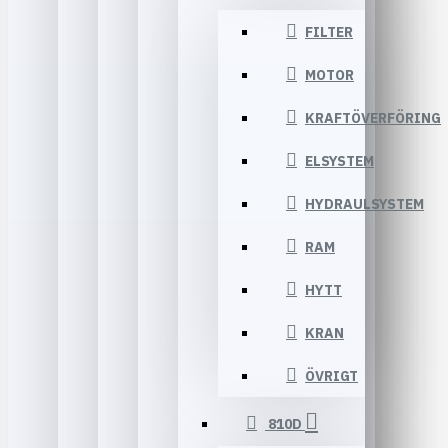
FILTER
MOTOR
KRAFTÖVERFÖRING
ELSYSTEM
HYDRAULSYSTEM
RAM
HYTT
KRAN
ÖVRIGT
810D