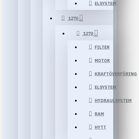
ELSYSTEM
1270
1270
FILTER
MOTOR
KRAFTÖVERFÖRING
ELSYSTEM
HYDRAULSYSTEM
RAM
HYTT