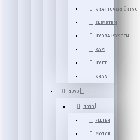
KRAFTÖVERFÖRING
ELSYSTEM
HYDRALSYSTEM
RAM
HYTT
KRAN
1070
1070
FILTER
MOTOR