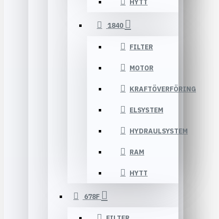
HYTT
1840
FILTER
MOTOR
KRAFTÖVERFÖRING
ELSYSTEM
HYDRAULSYSTEM
RAM
HYTT
678F
FILTER