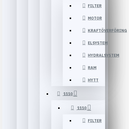
FILTER
MOTOR
KRAFTÖVERFÖRING
ELSYSTEM
HYDRALSYSTEM
RAM
HYTT
1110
1110
FILTER