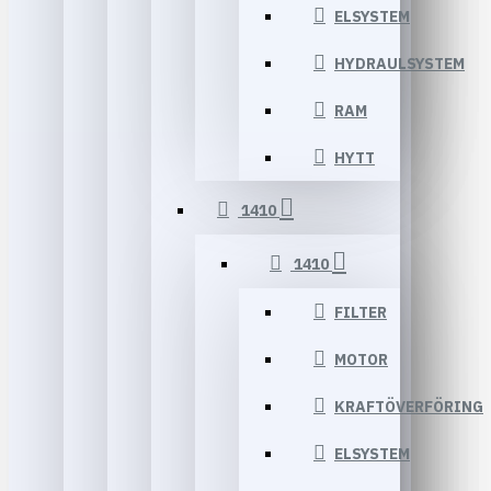
ELSYSTEM
HYDRAULSYSTEM
RAM
HYTT
1410
1410
FILTER
MOTOR
KRAFTÖVERFÖRING
ELSYSTEM