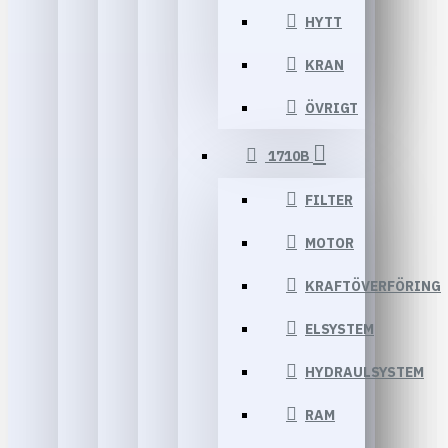
HYTT
KRAN
ÖVRIGT
1710B
FILTER
MOTOR
KRAFTÖVERFÖRING
ELSYSTEM
HYDRAULSYSTEM
RAM