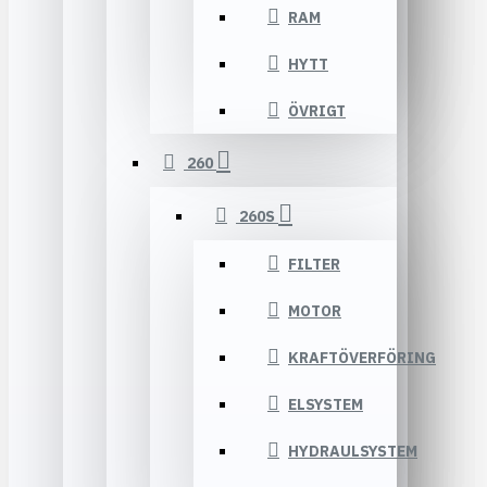
RAM
HYTT
ÖVRIGT
260
260S
FILTER
MOTOR
KRAFTÖVERFÖRING
ELSYSTEM
HYDRAULSYSTEM