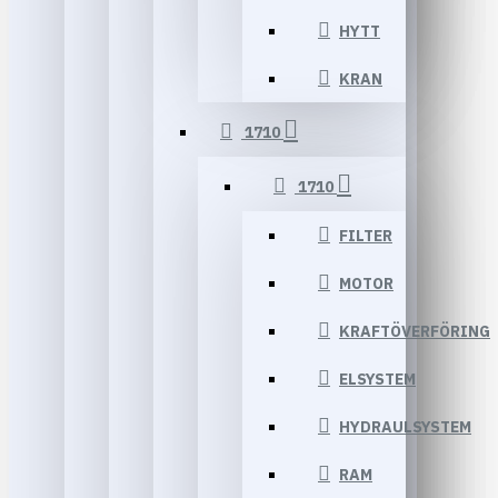
HYTT
KRAN
1710
1710
FILTER
MOTOR
KRAFTÖVERFÖRING
ELSYSTEM
HYDRAULSYSTEM
RAM