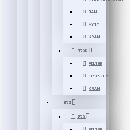
RAM
HYTT
KRAN
770D
FILTER
ELSYSTEM
KRAN
870
870
FILTER