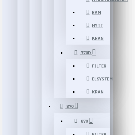
RAM
HYTT
KRAN
770D
FILTER
ELSYSTEM
KRAN
870
870
FILTER