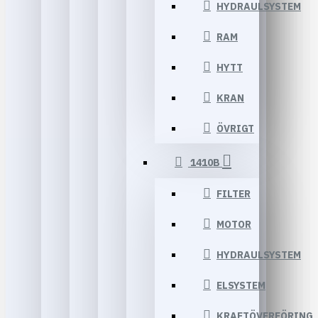
HYDRAULSYSTEM
RAM
HYTT
KRAN
ÖVRIGT
1410B
FILTER
MOTOR
HYDRAULSYSTEM
ELSYSTEM
KRAFTÖVERFÖRING