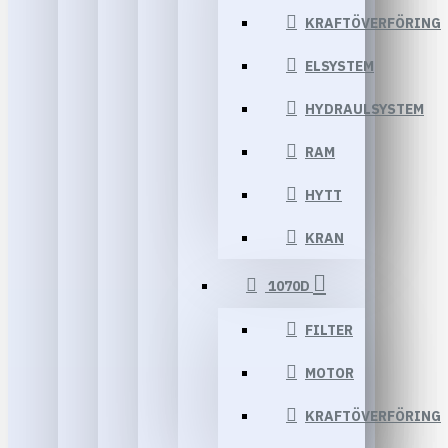
KRAFTÖVERFÖRING
ELSYSTEM
HYDRAULSYSTEM
RAM
HYTT
KRAN
1070D
FILTER
MOTOR
KRAFTÖVERFÖRING