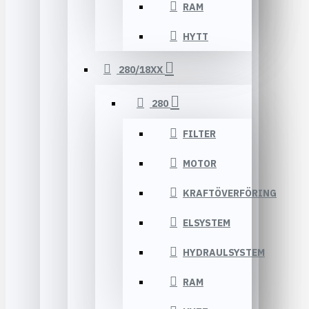
RAM
HYTT
280/18XX
280
FILTER
MOTOR
KRAFTÖVERFÖRING
ELSYSTEM
HYDRAULSYSTEM
RAM