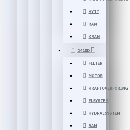
HYTT
RAM
KRAN
1410D
FILTER
MOTOR
KRAFTÖVERFÖRING
ELSYSTEM
HYDRALSYSTEM
RAM