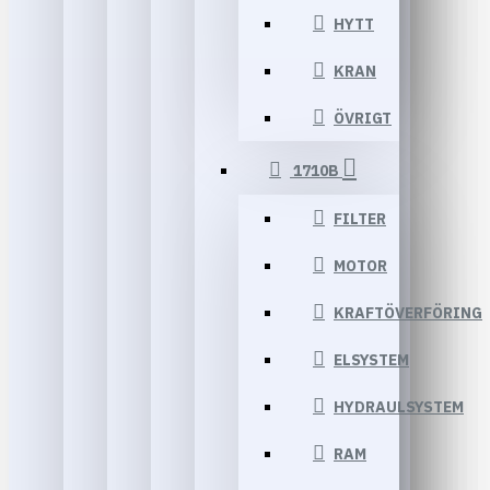
HYTT
KRAN
ÖVRIGT
1710B
FILTER
MOTOR
KRAFTÖVERFÖRING
ELSYSTEM
HYDRAULSYSTEM
RAM