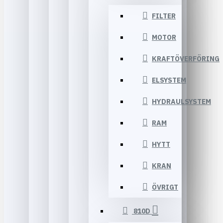
FILTER
MOTOR
KRAFTÖVERFÖRING
ELSYSTEM
HYDRAULSYSTEM
RAM
HYTT
KRAN
ÖVRIGT
810D