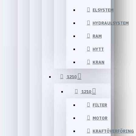
ELSYSTEM
HYDRAULSYSTEM
RAM
HYTT
KRAN
1210
1210
FILTER
MOTOR
KRAFTÖVERFÖRING