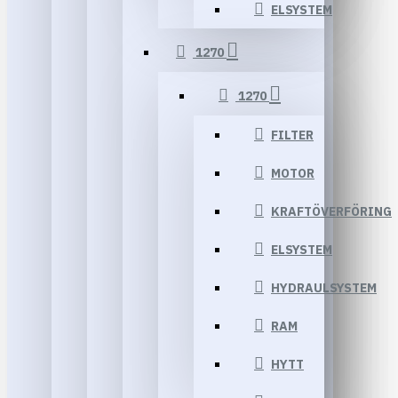
ELSYSTEM
1270
1270
FILTER
MOTOR
KRAFTÖVERFÖRING
ELSYSTEM
HYDRAULSYSTEM
RAM
HYTT