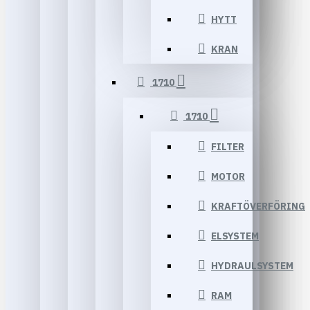
HYTT
KRAN
1710
1710
FILTER
MOTOR
KRAFTÖVERFÖRING
ELSYSTEM
HYDRAULSYSTEM
RAM