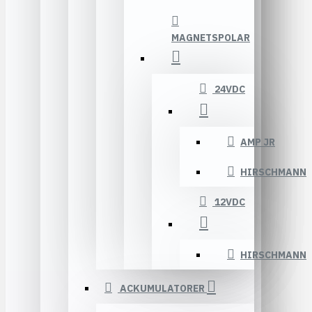
MAGNETSPOLAR
24VDC
AMP JR
HIRSCHMANN
12VDC
HIRSCHMANN
ACKUMULATORER