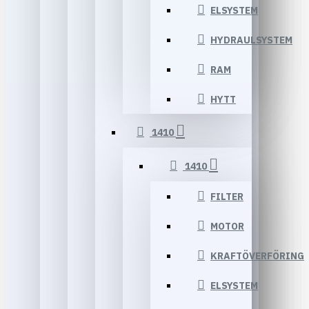
ELSYSTEM
HYDRAULSYSTEM
RAM
HYTT
1410
1410
FILTER
MOTOR
KRAFTÖVERFÖRING
ELSYSTEM