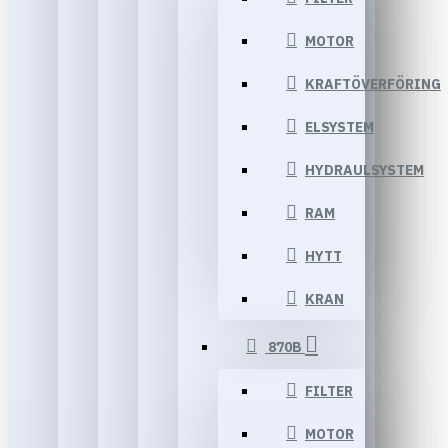
MOTOR
KRAFTÖVERFÖRING
ELSYSTEM
HYDRAULSYSTEM
RAM
HYTT
KRAN
870B
FILTER
MOTOR