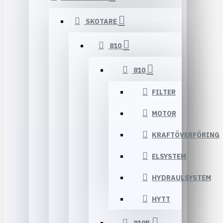
SKOTARE
810
810
FILTER
MOTOR
KRAFTÖVERFÖRING
ELSYSTEM
HYDRAULSYSTEM
HYTT