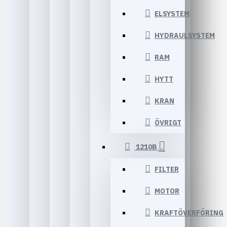
ELSYSTEM
HYDRAULSYSTEM
RAM
HYTT
KRAN
ÖVRIGT
1210B
FILTER
MOTOR
KRAFTÖVERFÖRING