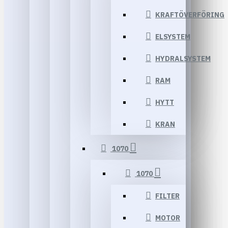
KRAFTÖVERFÖRING
ELSYSTEM
HYDRALSYSTEM
RAM
HYTT
KRAN
1070
1070
FILTER
MOTOR