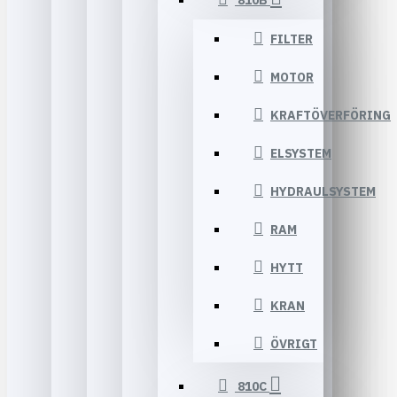
810B
FILTER
MOTOR
KRAFTÖVERFÖRING
ELSYSTEM
HYDRAULSYSTEM
RAM
HYTT
KRAN
ÖVRIGT
810C