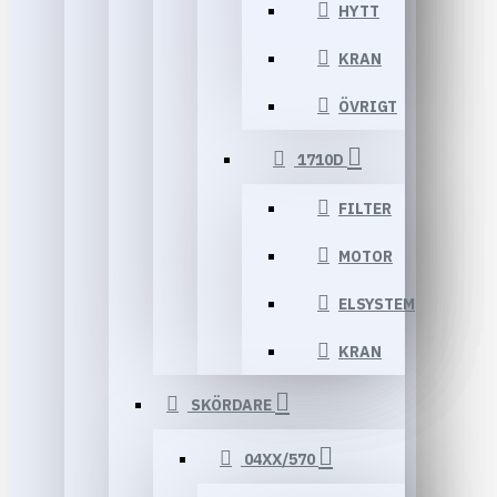
HYTT
KRAN
ÖVRIGT
1710D
FILTER
MOTOR
ELSYSTEM
KRAN
SKÖRDARE
04XX/570