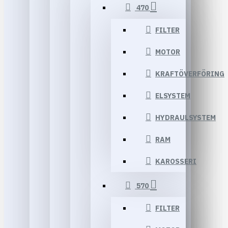
470
FILTER
MOTOR
KRAFTÖVERFÖRING
ELSYSTEM
HYDRAULSYSTEM
RAM
KAROSSERI
570
FILTER