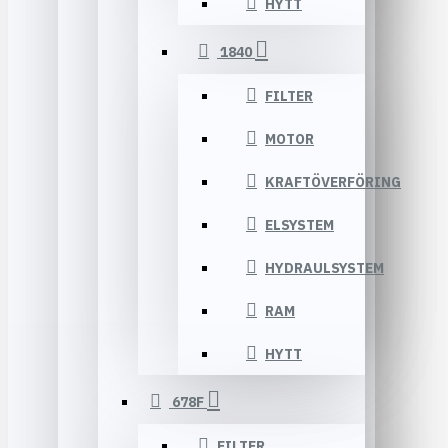
HYTT
1840
FILTER
MOTOR
KRAFTÖVERFÖRING
ELSYSTEM
HYDRAULSYSTEM
RAM
HYTT
678F
FILTER