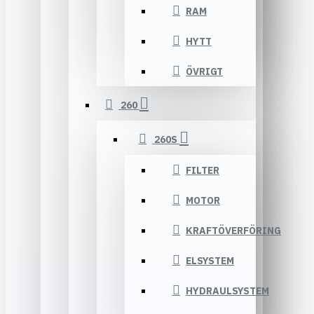
RAM
HYTT
ÖVRIGT
260
260S
FILTER
MOTOR
KRAFTÖVERFÖRING
ELSYSTEM
HYDRAULSYSTEM