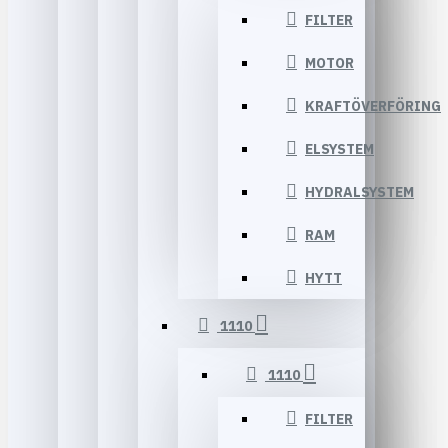
FILTER
MOTOR
KRAFTÖVERFÖRING
ELSYSTEM
HYDRALSYSTEM
RAM
HYTT
1110
1110
FILTER