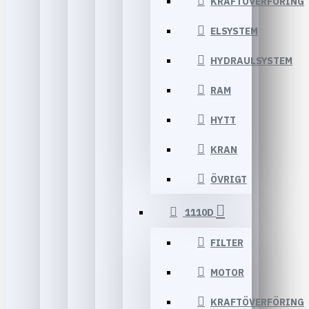
KRAFTÖVERFÖRING
ELSYSTEM
HYDRAULSYSTEM
RAM
HYTT
KRAN
ÖVRIGT
1110D
FILTER
MOTOR
KRAFTÖVERFÖRING