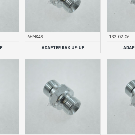
6HMK4S
132-02-06
F
ADAPTER RAK UF-UF
ADAP