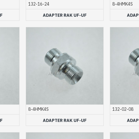
132-16-24
8-4HMK4S
F
ADAPTER RAK UF-UF
ADAP
8-4HMK4S
132-02-08
F
ADAPTER RAK UF-UF
ADAP