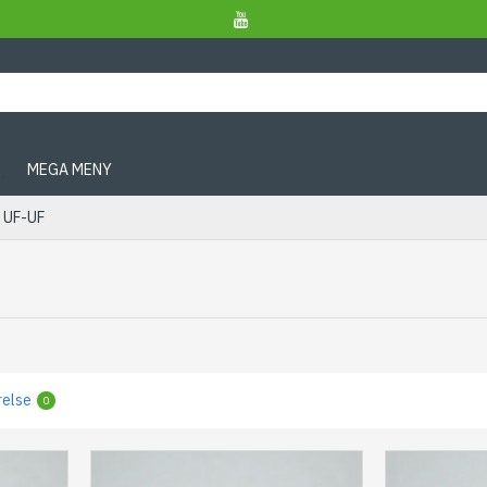
X
MEGA MENY
g UF-UF
relse
0