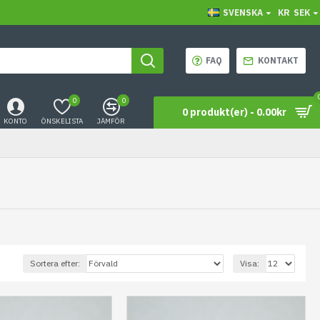
SVENSKA
KR
SEK
FAQ
KONTAKT
0
0
0 produkt(er) - 0.00kr
KONTO
ÖNSKELISTA
JÄMFÖR
Sortera efter:
Visa: